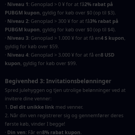
· 
Niveau 1
: Genoplad > 0 ¥ for at få
2% rabat på 
PUBGM kupon
, gyldig for køb over $0 (op til $3).
· 
Niveau 2
: Genoplad > 300 ¥ for at få
3% rabat på 
PUBGM kupon
, gyldig for køb over $0 (op til $4).
· 
Niveau 3
: Genoplad > 1.000 ¥ for at få en
4 $ kupon
, 
gyldig for køb over $59.
· 
Niveau 4
: Genoplad > 3.000 ¥ for at få en
8 USD 
kupon
, gyldig for køb over $99.
Begivenhed 3: Invitationsbelønninger
Spred julehyggen og tjen utrolige belønninger ved at 
invitere dine venner:
1. 
Del dit unikke link
 med venner.
2. Når din ven registrerer sig og gennemfører deres 
første køb, vinder I begge!
· 
Din ven
: Får en
8% rabat kupon
.