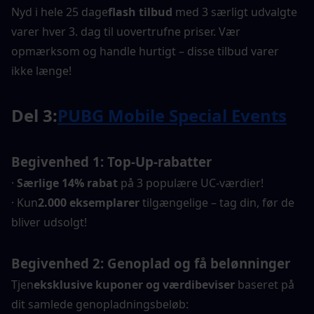
Nyd i hele 25 dage
flash tilbud
 med 3 særligt udvalgte 
varer hver 3. dag til uovertrufne priser. Vær 
opmærksom og handle hurtigt – disse tilbud varer 
ikke længe!
Del 3:
PUBG Mobile Special Events
Begivenhed 1: Top-Up-rabatter
· 
Særlige 14% rabat
 på 3 populære UC-værdier!
· Kun
2.000 eksemplarer
 tilgængelige – tag din, før de 
bliver udsolgt!
Begivenhed 2: Genoplad og få belønninger
Tjen
eksklusive kuponer og værdibeviser
 baseret på 
dit samlede genopladningsbeløb: