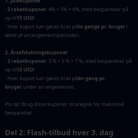
1. Julekuponer
· 
3 rabatkuponer
: 4% + 5% + 6%, med besparelser på 
op til
15 USD
!
· Hver kupon kan gøres krav på
to gange pr. bruger
 i 
løbet af arrangementsperioden.
2. Årsafslutningskuponer
· 
3 rabatkuponer
: 3 % + 5 % + 7 %, med besparelser på 
op til
15 USD
!
· Hver kupon kan gøres krav på
én gang pr. 
bruger
 under arrangementet.
Pro tip
: Brug disse kuponer strategisk for maksimal 
besparelse!
Del 2: Flash-tilbud hver 3. dag