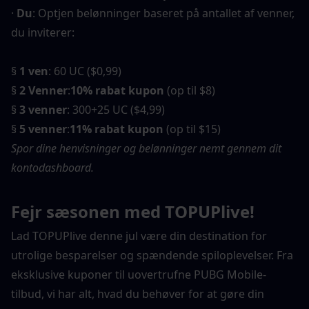
· 
Du
: Optjen belønninger baseret på antallet af venner, 
du inviterer:
§ 
1 ven
: 60 UC ($0,99)
§ 
2 Venner
:
10% rabat kupon
 (op til $8)
§ 
3 venner
: 300+25 UC ($4,99)
§ 
5 venner
:
11% rabat kupon
 (op til $15)
Spor dine henvisninger og belønninger nemt gennem dit 
kontodashboard.
Fejr sæsonen med TOPUPlive!
Lad TOPUPlive denne jul være din destination for 
utrolige besparelser og spændende spiloplevelser. Fra 
eksklusive kuponer til uovertrufne PUBG Mobile-
tilbud, vi har alt, hvad du behøver for at gøre din 