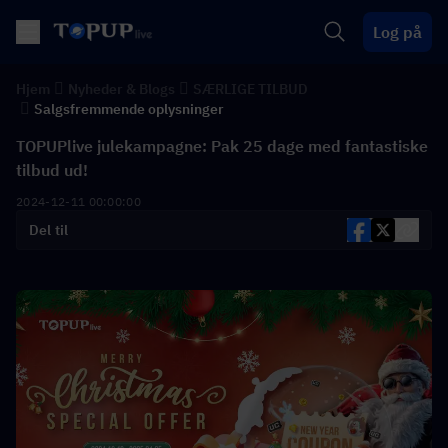
Log på
Hjem
Nyheder & Blogs
SÆRLIGE TILBUD
Salgsfremmende oplysninger
TOPUPlive julekampagne: Pak 25 dage med fantastiske
tilbud ud!
2024-12-11 00:00:00
Del til