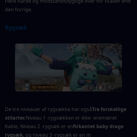
Flere hårde og modstandsdygtige over for skader end 
den forrige.
Rygsæk
De tre niveauer af rygsække har også
Tre forskellige 
stilarter.
Niveau 1 -rygsækken er ikke -eremæret
Kable. Niveau 2 -rygsæk er en
firkantet baby drage 
rygsæk
, og niveau 3 -rygsæk er en m