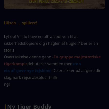
Hilsen ， spillere!
Lyt op! Vil du have en ultra-cool ven til at 
sikkerhedskopiere dig i haglen af kugler? Der er en 
stor s
Overraskelse denne gang -
En gruppe majestætiske 
tigerkompis
debuterer sammen med
tre s
ets af sjove nye tøjskind
. De er sikker på at gøre din 
slagmark rejse absolut Thrilli
ng!
|
Ny Tiger Buddy