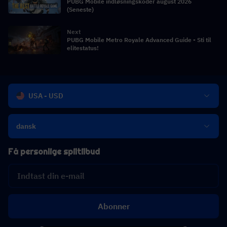
PUBG Mobile indløsningskoder august 2026
(Seneste)
Next
PUBG Mobile Metro Royale Advanced Guide - Sti til
elitestatus!
USA - USD
dansk
Få personlige spiltilbud
Abonner