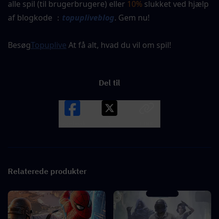
alle spil (til brugerbrugere) eller 
10%
 slukket ved hjælp 
af blogkode ：
topupliveblog
. Gem nu! 
Besøg
Topuplive
 At få alt, hvad du vil om spil!
Del til
Facebook
X
LINK
Relaterede produkter