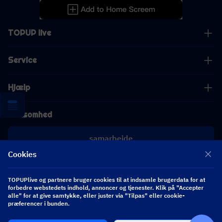
TOPUP live
Service
Hjælp
Virksomhed
samarbejde
Cookies
[email protected]
[email protected]
TOPUPlive og partnere bruger cookies til at indsamle brugerdata for at
forbedre webstedets indhold, annoncer og tjenester. Klik på "Accepter
alle" for at give samtykke, eller juster via "Tilpas" eller cookie-
præferencer i bunden.
Følg os