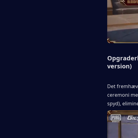
Opgraderb
version)
Det fremhæve
ceremoni med 
spyd), elimin