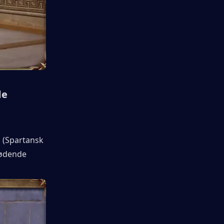
e 
(Spartansk 
lødende 