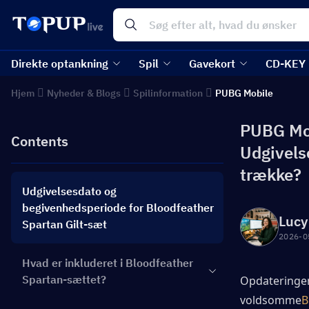
Direkte optankning
Spil
Gavekort
CD-KEY
Hjem
Nyheder & Blogs
Spilinformation
PUBG Mobile
PUBG Mob
Contents
Udgivels
trække?
Udgivelsesdato og
begivenhedsperiode for Bloodfeather
Lucy
Spartan Gilt-sæt
2026-0
Hvad er inkluderet i Bloodfeather
Spartan-sættet?
Opdateringen
voldsomme
B