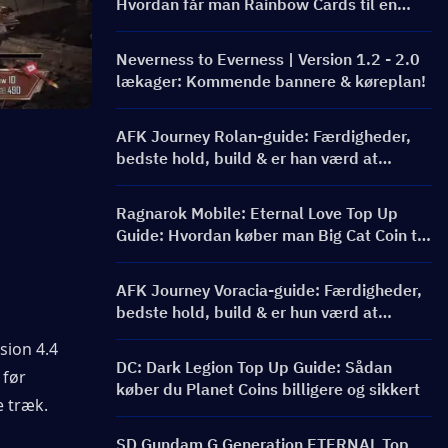
Hvordan får man Rainbow Cards til en
bedre pris?
Neverness to Everness | Version 1.2 - 2.0
lækager: Kommende bannere & køreplan!
AFK Journey Rolan-guide: Færdigheder,
bedste hold, build & er han værd at
trække?
Ragnarok Mobile: Eternal Love Top Up
Guide: Hvordan køber man Big Cat Coin til
en bedre pris?
AFK Journey Voracia-guide: Færdigheder,
bedste hold, build & er hun værd at
trække?
ion 4.4 
DC: Dark Legion Top Up Guide: Sådan
før 
køber du Planet Coins billigere og sikkert
 træk.
SD Gundam G Generation ETERNAL Top