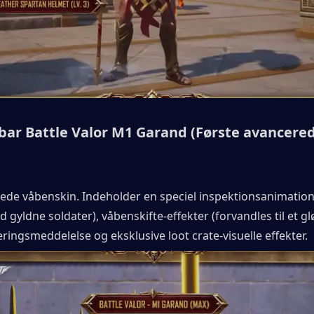
ar Battle Valor M1 Garand (Første avancered
de våbenskin. Indeholder en speciel inspektionsanimation 
gyldne soldater), våbenskifte-effekter (forvandles til et g
eringsmeddelelse og eksklusive loot crate-visuelle effekter.