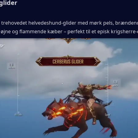
glider
 trehovedet helvedeshund-glider med mørk pels, brændende
 øjne og flammende kæber – perfekt til et episk krigsherre-