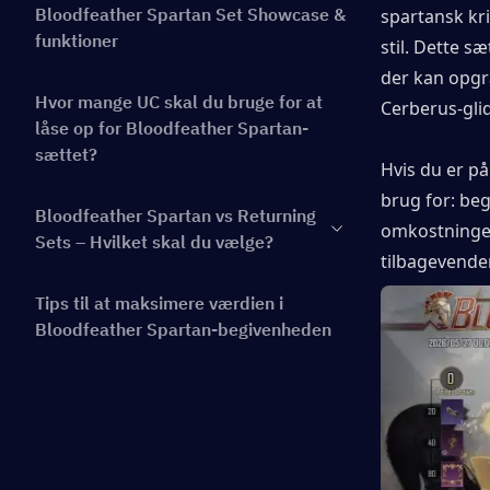
Bloodfeather Spartan Set Showcase &
spartansk kri
funktioner
stil. Dette s
der kan opgr
Hvor mange UC skal du bruge for at
Cerberus-glid
låse op for Bloodfeather Spartan-
sættet?
Hvis du er på
brug for: be
Bloodfeather Spartan vs Returning
omkostninger,
Sets – Hvilket skal du vælge?
tilbagevende
Tips til at maksimere værdien i
Bloodfeather Spartan-begivenheden
Konklusion
Ofte stillede spørgsmål om
Bloodfeather Spartan-sættet