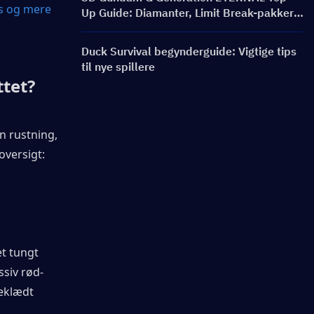
s og mere 
Up Guide: Diamanter, Limit Break-pakker,
priser og genopfyldningsmetoder
Duck Survival begynderguide: Vigtige tips
til nye spillere
ttet?
 rustning, 
oversigt:
t tungt 
ssiv rød-
eklædt 