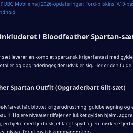
 
PUBG Mobile maj 2026-opdateringer: Ford-bilskins, A19-pa
ndhold
inkluderet i Bloodfeather Spartan-sæ
er sæt leverer en komplet spartansk krigerfantasi med gylden
aljer og opgraderinger, der udvikler sig. Her er den fulde 
her Spartan Outfit (Opgraderbart Gilt-sæt)
ølvfarvet hår, blottet krigerudrustning, guldbelægning og e
eau 1. Højere niveauer tilføjer en lukket gylden hjelm, aggre
, en hjelm med fjerbusk, et langt spyd og en mørkere fjerb
s. niveau for et mytisk kommandør-look.