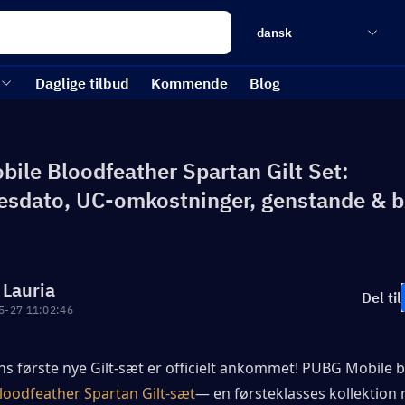
dansk
Daglige tilbud
Kommende
Blog
ile Bloodfeather Spartan Gilt Set:
esdato, UC-omkostninger, genstande & b
 Lauria
Del til
5-27 11:02:46
s første nye Gilt-sæt er officielt ankommet! PUBG Mobile br
loodfeather Spartan Gilt-sæt
— en førsteklasses kollektion 