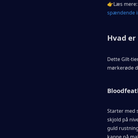
👉Læs mere:
spændende i
Hvad er 
Dette Gilt-ti
mørkerøde det
Bloodfeat
Starter med s
skjold på niv
guld rustning
kappe på mak