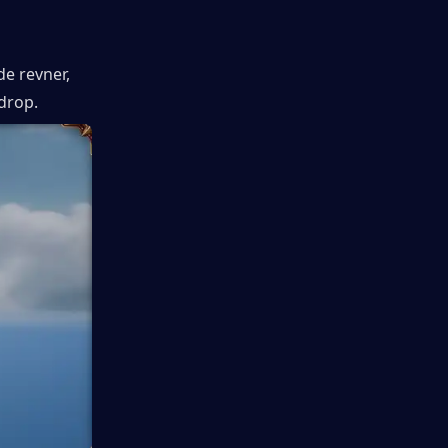
 revner, 
drop.