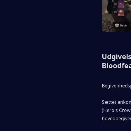
Udgivels
Bloodfea
Begivenhedsp
Sættet ankom
(Hero's Crown
hovedbegiven