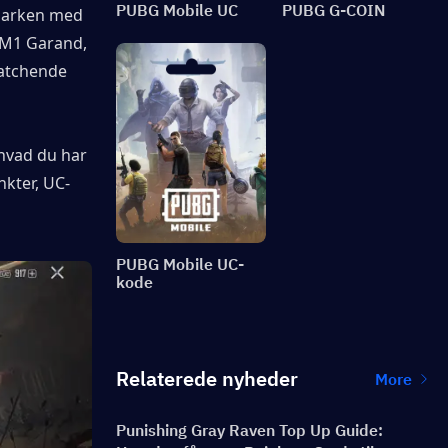
PUBG Mobile UC
PUBG G-COIN
marken med 
 M1 Garand, 
atchende 
 hvad du har 
kter, UC-
PUBG Mobile UC-
kode
Relaterede nyheder
More
Punishing Gray Raven Top Up Guide: