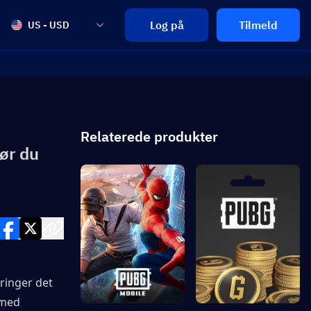
Log på
Tilmeld
US - USD
Relaterede produkter
ør du
inger det 
med 