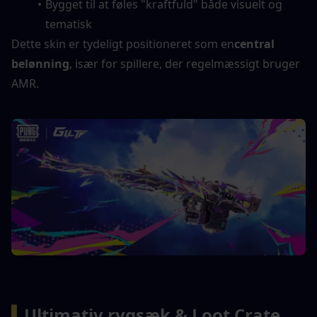
Bygget til at føles "kraftfuld" både visuelt og 
tematisk
Dette skin er tydeligt positioneret som en
central 
belønning
, især for spillere, der regelmæssigt bruger 
AMR.
▍
Ultimativ rygsæk & Loot Crate