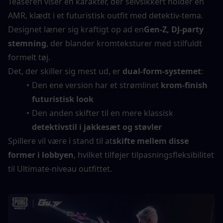
Teaseren viser en karakter, der selvsikkert holder en 
AMR, klædt i et futuristisk outfit med detektiv-tema. 
Designet læner sig kraftigt op ad en
Gen-Z, DJ-party 
stemning
, der blander kromteksturer med stilfuldt 
formelt tøj.
Det, der skiller sig mest ud, er 
dual-form-systemet
:
Den ene version har et strømlinet 
krom-finish 
futuristisk look
Den anden skifter til en mere klassisk 
detektivstil i jakkesæt og støvler
Spillere vil være i stand til at
skifte mellem disse 
former i lobbyen
, hvilket tilføjer tilpasningsfleksibilitet 
til Ultimate-niveau outfittet.