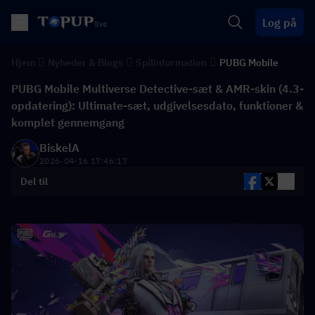
Log på
Hjem
Nyheder & Blogs
Spilinformation
PUBG Mobile
PUBG Mobile Multiverse Detective-sæt & AMR-skin (4.3-
opdatering): Ultimate-sæt, udgivelsesdato, funktioner &
komplet gennemgang
BiskelA
2026-04-16 17:46:17
Del til