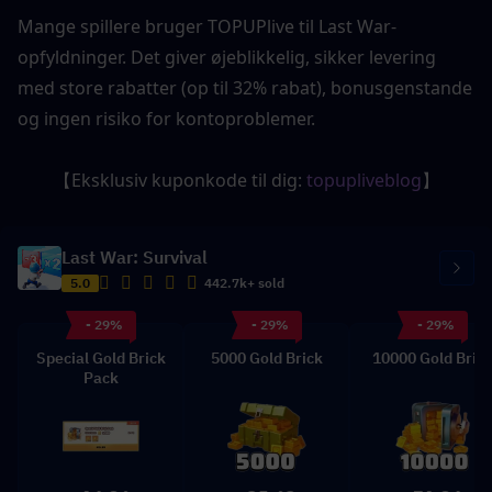
Mange spillere bruger TOPUPlive til Last War-
opfyldninger. Det giver øjeblikkelig, sikker levering 
med store rabatter (op til 32% rabat), bonusgenstande 
og ingen risiko for kontoproblemer.
【Eksklusiv kuponkode til dig: 
topupliveblog
】
Last War: Survival
5.0
442.7k+ sold
- 29%
- 29%
- 29%
Special Gold Brick
5000 Gold Brick
10000 Gold Bric
Pack