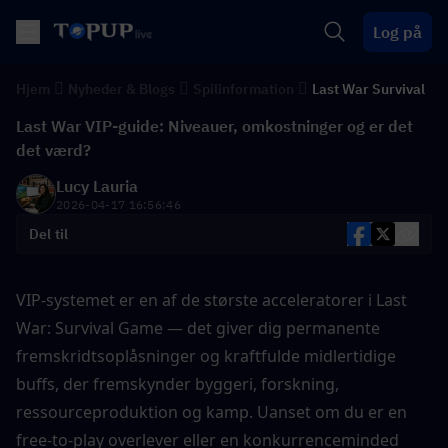
Log på
Hjem
Nyheder & Blogs
Spilinformation
Last War Survival
Last War VIP-guide: Niveauer, omkostninger og er det
det værd?
Lucy Lauria
2026-04-17 16:56:46
Del til
VIP-systemet er en af de største acceleratorer i Last 
War: Survival Game — det giver dig permanente 
fremskridtsoplåsninger og kraftfulde midlertidige 
buffs, der fremskynder byggeri, forskning, 
ressourceproduktion og kamp. Uanset om du er en 
free-to-play overlever eller en konkurrenceminded 