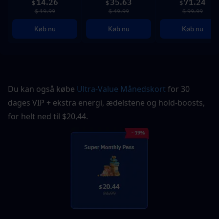
14.26
35.63
71.24
$
$
$
$ 19.99
$ 49.99
$ 99.99
Køb nu
Køb nu
Køb nu
Du kan også købe 
Ultra-Value Månedskort
 for 30 
dages VIP + ekstra energi, ædelstene og hold-boosts, 
for helt ned til $20,44.