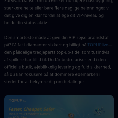
Survival. Uanset om du ønsker hurtigere basebygning, 
stærkere helte eller bare flere daglige belønninger, vil 
det give dig en klar fordel at øge dit VIP-niveau og 
holde din status aktiv.
Den smarteste måde at give din VIP-rejse brændstof 
på? Få fat i diamanter sikkert og billigt på 
TOPUPlive
— 
den pålidelige tredjeparts top-up-side, som tusindvis 
af spillere har tillid til. Du får bedre priser end i den 
officielle butik, øjeblikkelig levering og fuld sikkerhed, 
så du kan fokusere på at dominere ødemarken i 
stedet for at bekymre dig om betalinger.