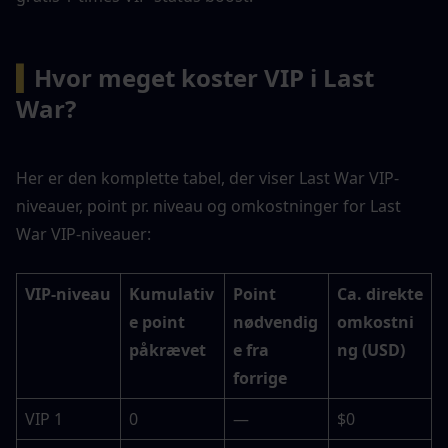
▍
Hvor meget koster VIP i Last 
War?
Her er den komplette tabel, der viser Last War VIP-
niveauer, point pr. niveau og omkostninger for Last 
War VIP-niveauer:
VIP-niveau
Kumulativ
Point 
Ca. direkte 
e point 
nødvendig
omkostni
påkrævet
e fra 
ng (USD)
forrige
VIP 1
0
—
$0