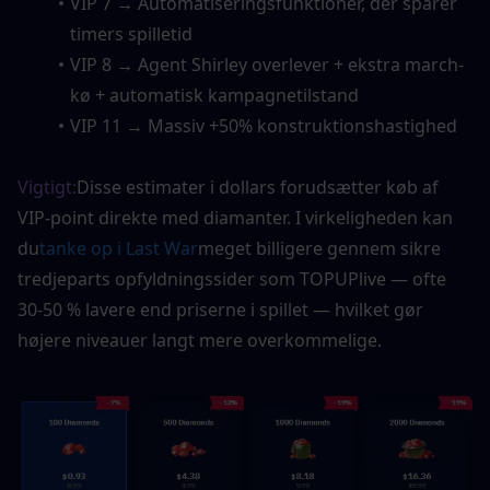
VIP 7 → Automatiseringsfunktioner, der sparer 
timers spilletid
VIP 8 → Agent Shirley overlever + ekstra march-
kø + automatisk kampagnetilstand
VIP 11 → Massiv +50% konstruktionshastighed
Vigtigt:
Disse estimater i dollars forudsætter køb af 
VIP-point direkte med diamanter. I virkeligheden kan 
du
tanke op i Last War
meget billigere gennem sikre 
tredjeparts opfyldningssider som TOPUPlive — ofte 
30-50 % lavere end priserne i spillet — hvilket gør 
højere niveauer langt mere overkommelige.