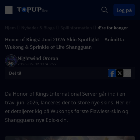
Log på
Hjem
Nyheder & Blogs
Spilinformation
Ære for konger
Honor of Kings: Juni 2026 Skin Spotlight – Animitta
Wukong & Sprinkle of Life Shangguan
Nightwind Ororon
2026-06-02 11:45:57
Del til
Da Honor of Kings International Server går ind i en 
travl juni 2026, lanceres der to store nye skins. Her er 
et detaljeret kig på Wukongs første Flawless-skin og 
Shangguans nye Epic-skin.