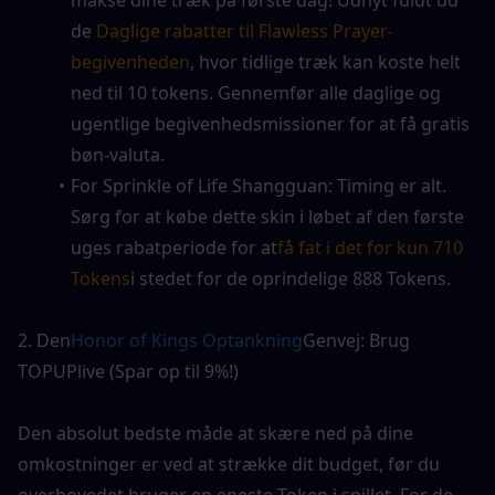
de 
Daglige rabatter til Flawless Prayer-
begivenheden
, hvor tidlige træk kan koste helt 
ned til 10 tokens. Gennemfør alle daglige og 
ugentlige begivenhedsmissioner for at få gratis 
bøn-valuta.
For Sprinkle of Life Shangguan: Timing er alt. 
Sørg for at købe dette skin i løbet af den første 
uges rabatperiode for at
få fat i det for kun 710 
Tokens
i stedet for de oprindelige 888 Tokens.
2. Den
Honor of Kings Optankning
Genvej: Brug 
TOPUPlive (Spar op til 9%!)
Den absolut bedste måde at skære ned på dine 
omkostninger er ved at strække dit budget, før du 
overhovedet bruger en eneste Token i spillet. For de 