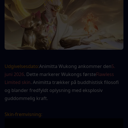
Udgivelsesdato:
Animitta Wukong ankommer den
5. 
juni 2026
. Dette markerer Wukongs første
Flawless 
Limited skin
. Animitta trækker på buddhistisk filosofi 
og blander fredfyldt oplysning med eksplosiv 
guddommelig kraft.
Skin-fremvisning: