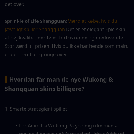
det over.
Værd at købe, hvis du 
Sprinkle of Life Shangguan: 
jævnligt spiller Shangguan.
Det er et elegant Epic-skin 
af høj kvalitet, der føles forfriskende og medrivende. 
Stor værdi til prisen. Hvis du ikke har hende som main, 
er det nemt at springe over.
▍
Hvordan får man de nye Wukong & 
Shangguan skins billigere?
1. Smarte strategier i spillet
For Animitta Wukong: Skynd dig ikke med at 
makse dine træk på første dag! Udnyt fuldt ud 