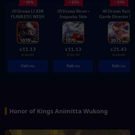
- 15%
- 15%
- 15%
20 Draws LI XIN
20 Draws Biron -
40 Draws Yaria -
FLAWLESS WISH
Inuyasha Skin
Garde Director Sk
11.13
11.13
21.43
$
$
$
$ 12.99
$ 12.99
$ 24.99
Køb nu
Køb nu
Køb nu
▍
Honor of Kings Animitta Wukong