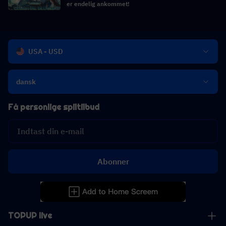
er endelig ankommet!
USA - USD
dansk
Få personlige spiltilbud
Abonner
TOPUP live