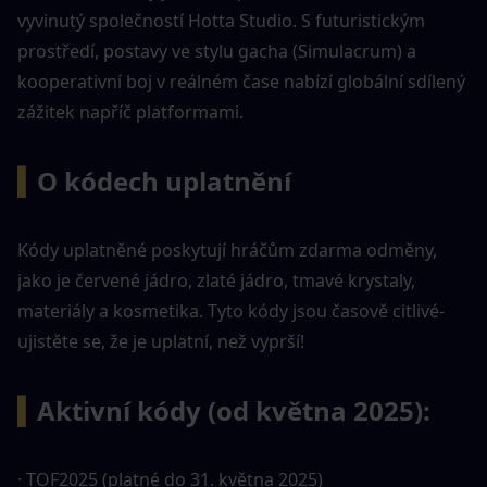
vyvinutý společností Hotta Studio. S futuristickým 
prostředí, postavy ve stylu gacha (Simulacrum) a 
kooperativní boj v reálném čase nabízí globální sdílený 
zážitek napříč platformami.
▍
O kódech uplatnění
Kódy uplatněné poskytují hráčům zdarma odměny, 
jako je červené jádro, zlaté jádro, tmavé krystaly, 
materiály a kosmetika. Tyto kódy jsou časově citlivé-
ujistěte se, že je uplatní, než vyprší!
▍
Aktivní kódy (od května 2025):
· TOF2025 (platné do 31. května 2025)