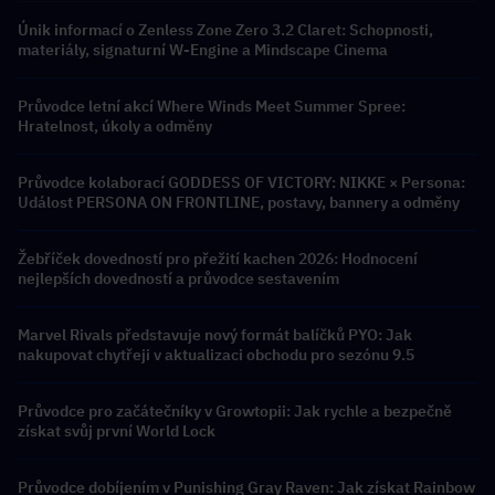
Únik informací o Zenless Zone Zero 3.2 Claret: Schopnosti,
materiály, signaturní W-Engine a Mindscape Cinema
Průvodce letní akcí Where Winds Meet Summer Spree:
Hratelnost, úkoly a odměny
Průvodce kolaborací GODDESS OF VICTORY: NIKKE × Persona:
Událost PERSONA ON FRONTLINE, postavy, bannery a odměny
Žebříček dovedností pro přežití kachen 2026: Hodnocení
nejlepších dovedností a průvodce sestavením
Marvel Rivals představuje nový formát balíčků PYO: Jak
nakupovat chytřeji v aktualizaci obchodu pro sezónu 9.5
Průvodce pro začátečníky v Growtopii: Jak rychle a bezpečně
získat svůj první World Lock
Průvodce dobíjením v Punishing Gray Raven: Jak získat Rainbow