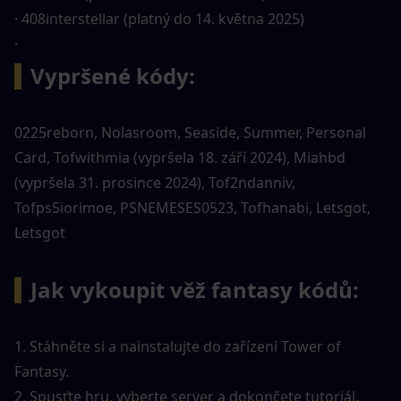
· 408interstellar (platný do 14. května 2025)
· 
▍
Vypršené kódy:
0225reborn, Nolasroom, Seaside, Summer, Personal 
Card, Tofwithmia (vypršela 18. září 2024), Miahbd 
(vypršela 31. prosince 2024), Tof2ndanniv, 
Tofps5iorimoe, PSNEMESES0523, Tofhanabi, Letsgot, 
Letsgot
▍
Jak vykoupit věž fantasy kódů:
1. Stáhněte si a nainstalujte do zařízení Tower of 
Fantasy.
2. Spusťte hru, vyberte server a dokončete tutoriál.