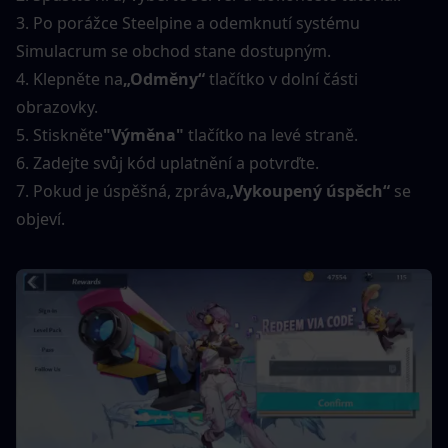
3. Po porážce Steelpine a odemknutí systému 
Simulacrum se obchod stane dostupným.
4. Klepněte na
„Odměny“
 tlačítko v dolní části 
obrazovky.
5. Stiskněte
"Výměna"
 tlačítko na levé straně.
6. Zadejte svůj kód uplatnění a potvrďte.
7. Pokud je úspěšná, zpráva
„Vykoupený úspěch“
 se 
objeví.