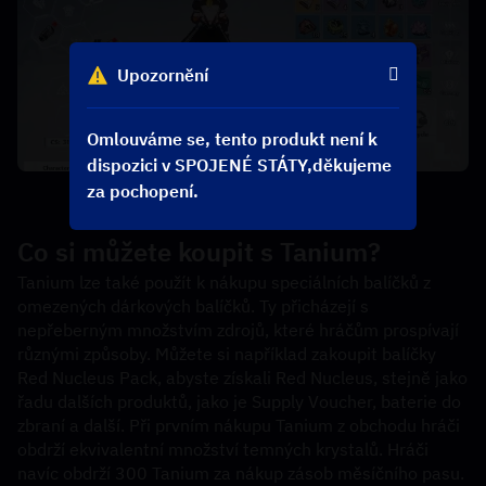
Upozornění
Omlouváme se, tento produkt není k
dispozici v SPOJENÉ STÁTY,děkujeme
za pochopení.
Co si můžete koupit s Tanium?
Tanium lze také použít k nákupu speciálních balíčků z 
omezených dárkových balíčků. Ty přicházejí s 
nepřeberným množstvím zdrojů, které hráčům prospívají 
různými způsoby. Můžete si například zakoupit balíčky 
Red Nucleus Pack, abyste získali Red Nucleus, stejně jako 
řadu dalších produktů, jako je Supply Voucher, baterie do 
zbraní a další. Při prvním nákupu Tanium z obchodu hráči 
obdrží ekvivalentní množství temných krystalů. Hráči 
navíc obdrží 300 Tanium za nákup zásob měsíčního pasu. 