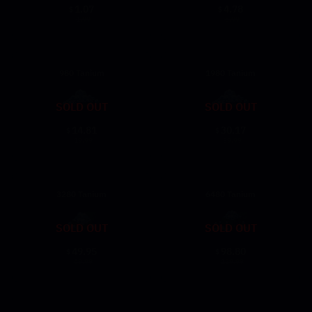
1.07
4.78
$
$
1.99
5.99
980 Tanium
1980 Tanium
SOLD OUT
SOLD OUT
14.81
30.17
$
$
19.99
39.99
3280 Tanium
6480 Tanium
SOLD OUT
SOLD OUT
49.95
98.80
$
$
59.99
129.99