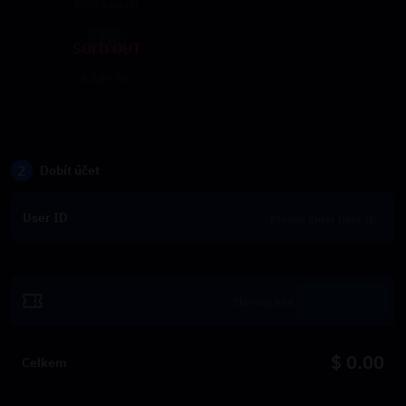
9980 Tanium
SOLD OUT
149.99
$
199.99
2
Dobít účet
User ID
Uplatnit
$ 0.00
Celkem