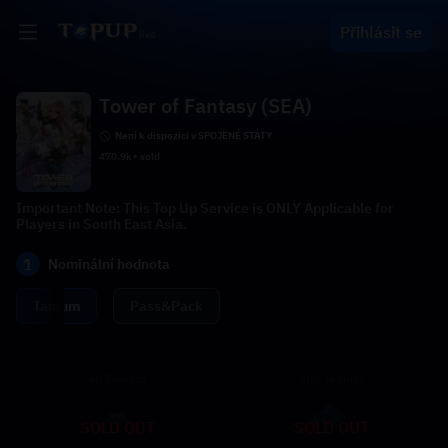
Přihlásit se
Tower of Fantasy (SEA)
Není k dispozici v SPOJENÉ STÁTY
470.9k+ sold
Important Note: This Top Up Service is ONLY Applicable for
Players in South East Asia.
1
Nominální hodnota
Tanium
Pass&Pack
60 Tanium
300 Tanium
SOLD OUT
SOLD OUT