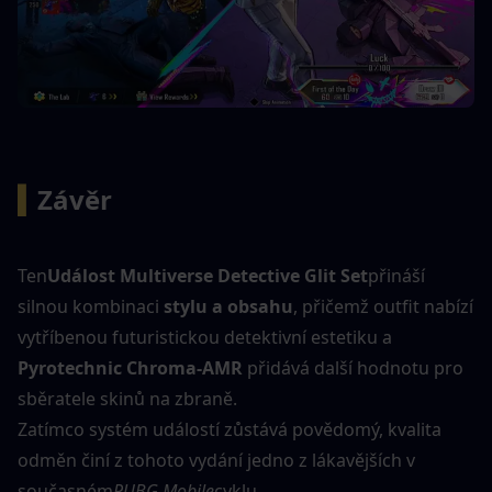
▍
Závěr
Ten
Událost Multiverse Detective Glit Set
přináší 
silnou kombinaci 
stylu a obsahu
, přičemž outfit nabízí 
vytříbenou futuristickou detektivní estetiku a 
Pyrotechnic Chroma-AMR
 přidává další hodnotu pro 
sběratele skinů na zbraně.
Zatímco systém událostí zůstává povědomý, kvalita 
odměn činí z tohoto vydání jedno z lákavějších v 
současném
PUBG Mobile
cyklu.