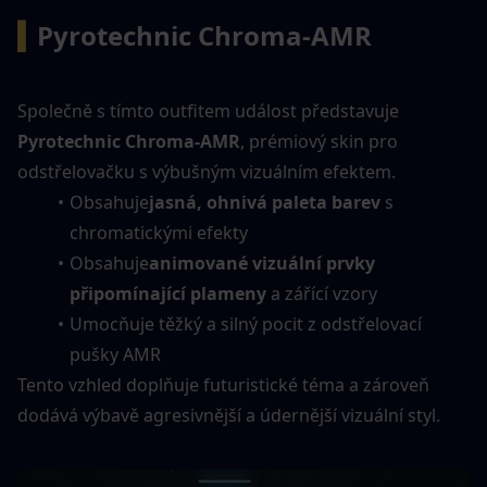
▍
Pyrotechnic Chroma-AMR
Společně s tímto outfitem událost představuje 
Pyrotechnic Chroma-AMR
, prémiový skin pro 
odstřelovačku s výbušným vizuálním efektem.
Obsahuje
jasná, ohnivá paleta barev
 s 
chromatickými efekty
Obsahuje
animované vizuální prvky 
připomínající plameny
 a zářící vzory
Umocňuje těžký a silný pocit z odstřelovací 
pušky AMR
Tento vzhled doplňuje futuristické téma a zároveň 
dodává výbavě agresivnější a údernější vizuální styl.