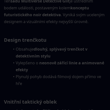
Ten
sadu Multiverse Detective Glit
je ústředním 
bodem události, postaveným kolem
konceptu 
futuristického noir detektiva
. Vyniká svým uceleným 
designem a vizuálními efekty nejvyšší úrovně.
Design trenčkotu
Obsahuje
dlouhý, splývavý trenčkot v 
detektivním stylu
Vylepšeno o 
neonově zářící linie a animované 
efekty
Plynulý pohyb dodává filmový dojem přímo ve 
hře
Vnitřní taktický oblek