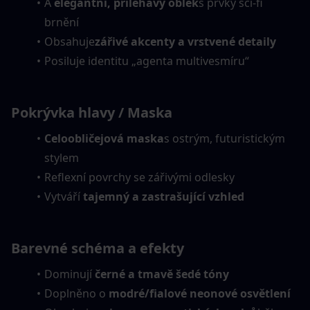
A 
elegantní, přiléhavý oblek
s prvky sci-fi 
brnění
Obsahuje
zářivé akcenty a vrstvené detaily
Posiluje identitu „agenta multivesmíru“
Pokrývka hlavy / Maska
Celoobličejová maska
s ostrým, futuristickým 
stylem
Reflexní povrchy se zářivými odlesky
Vytváří 
tajemný a zastrašující vzhled
Barevné schéma a efekty
Dominují 
černé a tmavě šedé tóny
Doplněno o 
modré/fialové neonové osvětlení