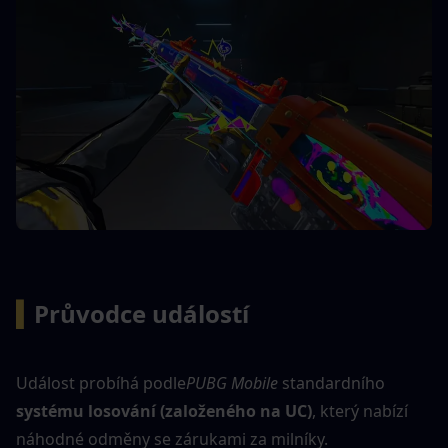
▍
Průvodce událostí
Událost probíhá podle
PUBG Mobile
 standardního
systému losování (založeného na UC)
, který nabízí 
náhodné odměny se zárukami za milníky.