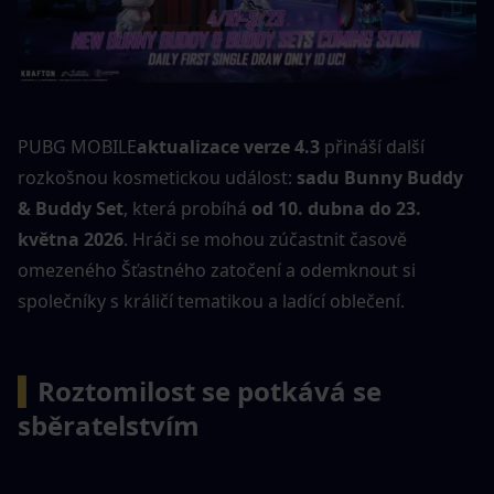
PUBG MOBILE
aktualizace verze 4.3
 přináší další 
rozkošnou kosmetickou událost: 
sadu Bunny Buddy 
& Buddy Set
, která probíhá 
od 10. dubna do 23. 
května 2026
. Hráči se mohou zúčastnit časově 
omezeného Šťastného zatočení a odemknout si 
společníky s králičí tematikou a ladící oblečení.
▍
Roztomilost se potkává se 
sběratelstvím