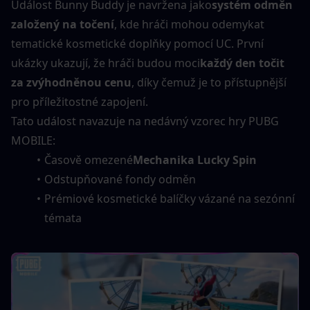
Událost Bunny Buddy je navržena jako
systém odměn 
založený na točení
, kde hráči mohou odemykat 
tematické kosmetické doplňky pomocí UC. První 
ukázky ukazují, že hráči budou moci
každý den točit 
za zvýhodněnou cenu
, díky čemuž je to přístupnější 
pro příležitostné zapojení.
Tato událost navazuje na nedávný vzorec hry PUBG 
MOBILE:
Časově omezené
Mechanika Lucky Spin
Odstupňované fondy odměn
Prémiové kosmetické balíčky vázané na sezónní 
témata