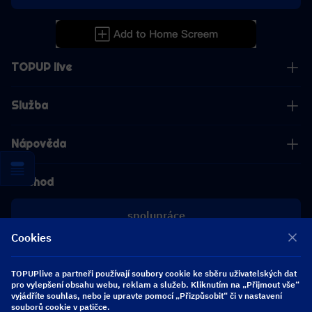
TOPUP live
Služba
Nápověda
Obchod
spolupráce
Cookies
[email protected]
[email protected]
TOPUPlive a partneři používají soubory cookie ke sběru uživatelských dat
pro vylepšení obsahu webu, reklam a služeb. Kliknutím na „Přijmout vše“
vyjádříte souhlas, nebo je upravte pomocí „Přizpůsobit“ či v nastavení
Sledujte nás
souborů cookie v patičce.