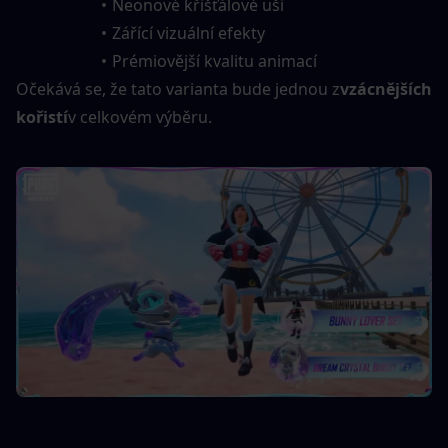
Neonové křišťálové uši
Zářící vizuální efekty
Prémiovější kvalitu animací
Očekává se, že tato varianta bude jednou z
vzácnějších 
kořistí
v celkovém výběru.