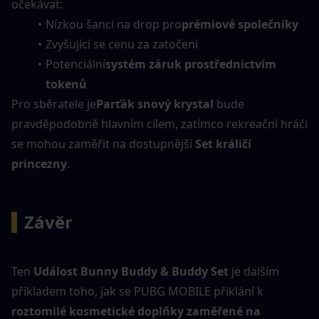
očekávat:
Nízkou šanci na drop pro
prémiové společníky
Zvyšující se cenu za zatočení
Potenciální
systém záruk prostřednictvím 
tokenů
Pro sběratele je
Parťák snový krystal
 bude 
pravděpodobně hlavním cílem, zatímco rekreační hráči 
se mohou zaměřit na dostupnější 
Set králičí 
princezny
.
▍
Závěr
Ten 
Událost Bunny Buddy & Buddy Set
 je dalším 
příkladem toho, jak se PUBG MOBILE přiklání k 
roztomilé kosmetické doplňky zaměřené na 