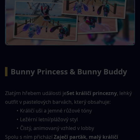
▍
Bunny Princess & Bunny Buddy
Zlatým hřebem události je
Set králičí princezny
, lehký 
outfit v pastelových barvách, který obsahuje:
Králičí uši a jemné růžové tóny
Ležérní letní/plážový styl
Čistý, animovaný vzhled v lobby
Spolu s ním přichází 
Zaječí parťák
, 
malý králičí 