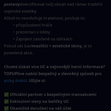
postavy
diverzifikovat svůj obsah nad rámec tradiční 
vojenské estetiky.
Ačkoli to neovlivňuje hratelnost, posiluje to:
přizpůsobení hráče
prezentaci v lobby
Zapojení založené na sbírkách
Pokud vás baví
mazlíčci + estetické skiny
, je to 
povedená akce.
Chcete získat více UC a nejnovější herní informace? 
TOPUPlive nabízí bezpečný a zlevněný způsob pro 
pubg dobití
. Užijte si:
✅ Oficiální partner s bezpečnými transakcemi
✅ Exkluzivní slevy na balíčky UC
✅ Okamžité doručení na váš účet