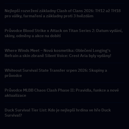
Nejlepší rozvržení základny Clash of Clans 2026: TH12 až TH18
pro války, farmaření a základny proti 3 hvězdám
Průvodce Blood Strike x Attack on Titan Series 2: Datum vydání,
skiny, odměny a akce na dobití
Where Winds Meet – Nová kosmetika: Oblečení Longing's
Refrain a skin zbraně Silent Voice: Crest Aria byly vydány!
Whiteout Survival State Transfer srpen 2026: Skupiny a
průvodce
Průvodce MLBB Chaos Clash Phase II: Pravidla, funkce a nové
aktualizace
Duck Survival Tier List: Kdo je nejlepší hrdina ve hře Duck
Survival?