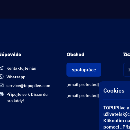
Nápověda
Obchod
Zís
Kontaktujte nás
spolupráce
Whatsapp
[email protected]
service@topuplive.com
Cookies
Připojte se k Discordu
[email protected]
pro kódy!
TOPUPlive a 
uživatelskýc
Kliknutím na
pomocí „Přiz