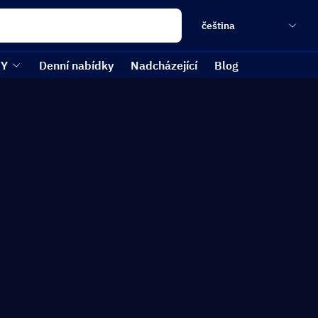
čeština
EY
Denní nabídky
Nadcházející
Blog