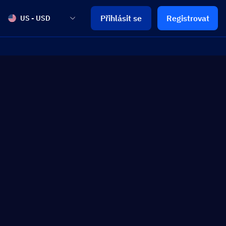
Přihlásit se
Registrovat
US - USD