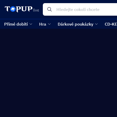
Přímé dobití
Hra
Dárkové poukázky
CD-K