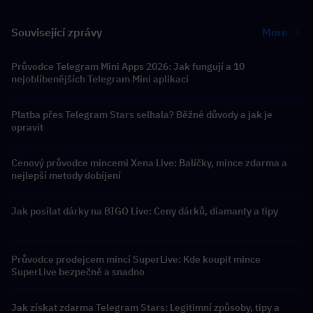
Související zprávy
More
Průvodce Telegram Mini Apps 2026: Jak fungují a 10
nejoblíbenějších Telegram Mini aplikací
Platba přes Telegram Stars selhala? Běžné důvody a jak je
opravit
Cenový průvodce mincemi Xena Live: Balíčky, mince zdarma a
nejlepší metody dobíjení
Jak posílat dárky na BIGO Live: Ceny dárků, diamanty a tipy
Průvodce prodejcem mincí SuperLive: Kde koupit mince
SuperLive bezpečně a snadno
Jak získat zdarma Telegram Stars: Legitimní způsoby, tipy a