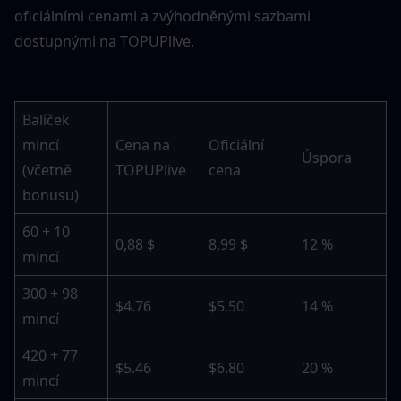
oficiálními cenami a zvýhodněnými sazbami 
dostupnými na TOPUPlive.
Balíček 
mincí 
Cena na 
Oficiální 
Úspora
(včetně 
TOPUPlive
cena
bonusu)
60 + 10 
0,88 $
8,99 $
12 %
mincí
300 + 98 
$4.76
$5.50
14 %
mincí
420 + 77 
$5.46
$6.80
20 %
mincí