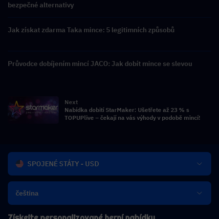
bezpečné alternativy
Jak získat zdarma Taka mince: 5 legitimních způsobů
Průvodce dobíjením mincí JACO: Jak dobít mince se slevou
Next
Nabídka dobití StarMaker: Ušetřete až 23 % s
TOPUPlive – čekají na vás výhody v podobě mincí!
SPOJENÉ STÁTY - USD
čeština
Získejte personalizované herní nabídky