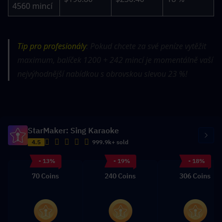
4560 mincí
Tip pro profesionály
: Pokud chcete za své peníze vytěžit 
maximum, balíček 1200 + 242 mincí je momentálně vaší 
nejvýhodnější nabídkou s obrovskou slevou 23 %!
StarMaker: Sing Karaoke
4.5
999.9k+ sold
- 13%
- 19%
- 18%
70 Coins
240 Coins
306 Coins