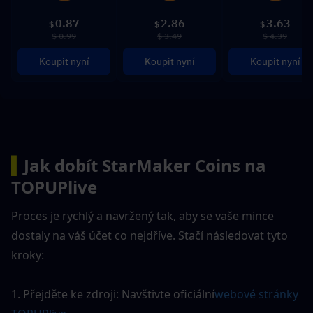
0.87
2.86
3.63
$
$
$
$ 0.99
$ 3.49
$ 4.39
Koupit nyní
Koupit nyní
Koupit nyní
▍
Jak dobít StarMaker Coins na 
TOPUPlive
Proces je rychlý a navržený tak, aby se vaše mince 
dostaly na váš účet co nejdříve. Stačí následovat tyto 
kroky:
1. Přejděte ke zdroji: Navštivte oficiální
webové stránky 