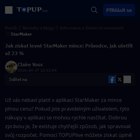
Přihlásit se
Domů
Novinky a blogy
Informace o živém streamování
StarMaker
Jak získat levné StarMaker mince: Průvodce, jak ušetřit
až 23 %
Claire Voss
2026-04-27 10:52:44
Sdílet na
Už vás nebaví platit v aplikaci StarMaker za mince 
plnou cenu? Pokud jste pravidelným uživatelem, tyto 
nákupy v aplikaci se mohou rychle nasčítat. Dobrou 
zprávou je, že existuje chytřejší způsob, jak spravovat 
svůj rozpočet. Pomocí TOPUPlive můžete získat úplně 