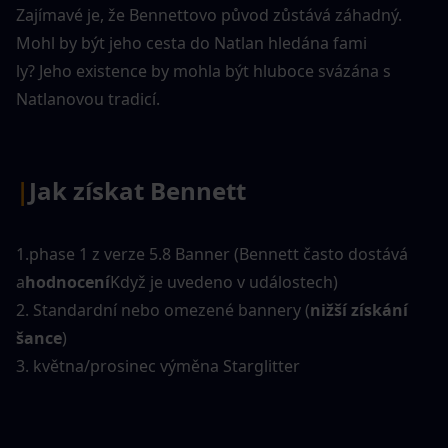
Zajímavé je, že Bennettovo původ zůstává záhadný. 
Mohl by být jeho cesta do Natlan hledána fami
ly? Jeho existence by mohla být hluboce svázána s 
Natlanovou tradicí.
|
Jak získat Bennett
1.phase 1 z verze 5.8 Banner (Bennett často dostává 
a
hodnocení
Když je uvedeno v událostech)
2. Standardní nebo omezené bannery (
nižší získání 
šance
)
3. května/prosinec výměna Starglitter