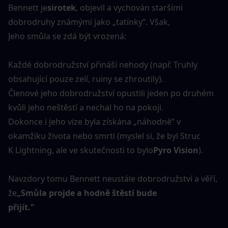
Bennett je
sirotek
, objevil a vychován staršími 
dobrodruhy známými jako „tatínky“. Však,
Jeho smůla se zdá být vrozená:
Každé dobrodružství přináší nehody (např. Truhly 
obsahující pouze zelí, ruiny se zhroutily).
Členové jeho dobrodružství opustili jeden po druhém 
kvůli jeho neštěstí a nechal ho na pokoji.
Dokonce i jeho vize byla získána „náhodně“ v 
okamžiku života nebo smrti (myslel si, že byl Struc
K Lightning, ale ve skutečnosti to bylo
Pyro Vision
).
Navzdory tomu Bennett neustále dobrodružství a věří, 
že
„Smůla projde a hodně štěstí bude
přijít."