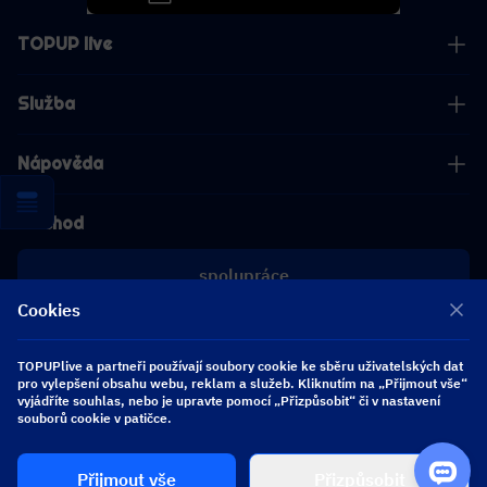
TOPUP live
Služba
Nápověda
Obchod
spolupráce
Cookies
[email protected]
[email protected]
TOPUPlive a partneři používají soubory cookie ke sběru uživatelských dat
pro vylepšení obsahu webu, reklam a služeb. Kliknutím na „Přijmout vše“
vyjádříte souhlas, nebo je upravte pomocí „Přizpůsobit“ či v nastavení
souborů cookie v patičce.
Sledujte nás
Přijmout vše
Přizpůsobit