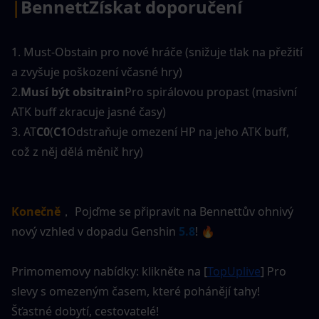
|
Bennett
Získat doporučení
1. Must-Obstain pro nové hráče (snižuje tlak na přežití 
a zvyšuje poškození včasné hry)
2.
Musí být obsitrain
Pro spirálovou propast (masivní 
ATK buff zkracuje jasné časy)
3. AT
C0
(
C1
Odstraňuje omezení HP na jeho ATK buff, 
což z něj dělá měnič hry)
Konečně
， Pojďme se připravit na Bennettův ohnivý 
nový vzhled v dopadu Genshin
5.8
! 🔥
Primomemovy nabídky: klikněte na [
TopUplive
] Pro 
slevy s omezeným časem, které pohánějí tahy!
Šťastné dobytí, cestovatelé!