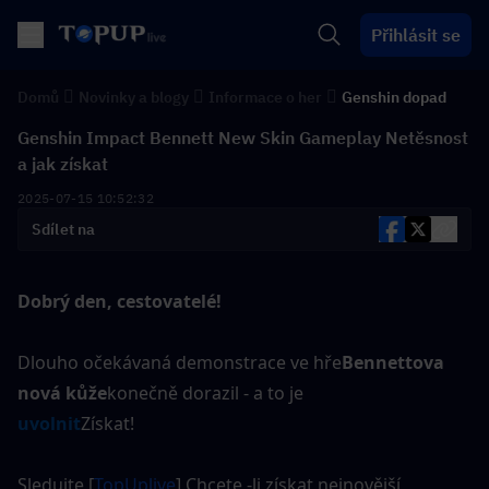
Přihlásit se
Domů
Novinky a blogy
Informace o her
Genshin dopad
Genshin Impact Bennett New Skin Gameplay Netěsnost
a jak získat
2025-07-15 10:52:32
Sdílet na
Dobrý den, cestovatelé!
Dlouho očekávaná demonstrace ve hře
Bennettova 
nová kůže
konečně dorazil - a to je
uvolnit
Získat!
Sledujte [
TopUplive
] Chcete -li získat nejnovější 