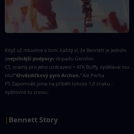
Když už mluvíme o tom, každý ví, že Bennett je jedním 
z
nejsilnější podpory
v dopadu Genshin
CT, známý pro jeho uzdravení + ATK Buffy, vydělával mu 
titul
"6hvězdičkový pyro Archon."
Ale Perha
PS Zapomněli jsme na příběh tohoto 1,0 znaku - 
opětovné to znovu:
|
Bennett Story