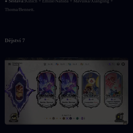
● Sestava:
Kinich + Emilie/Nahida + Mavuika/Xiangling + 
Thoma/Bennett.
Dějství 7