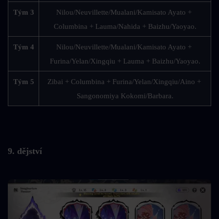
Tým 3
Nilou/Neuvillette/Mualani/Kamisato Ayato + 
Columbina + Lauma/Nahida + Baizhu/Yaoyao.
Tým 4
Nilou/Neuvillette/Mualani/Kamisato Ayato + 
Furina/Yelan/Xingqiu + Lauma + Baizhu/Yaoyao.
Tým 5
Zibai + Columbina + Furina/Yelan/Xingqiu/Aino + 
Sangonomiya Kokomi/Barbara.
9. dějství