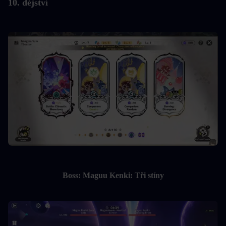
10. dějství
Boss: Maguu Kenki: Tři stíny