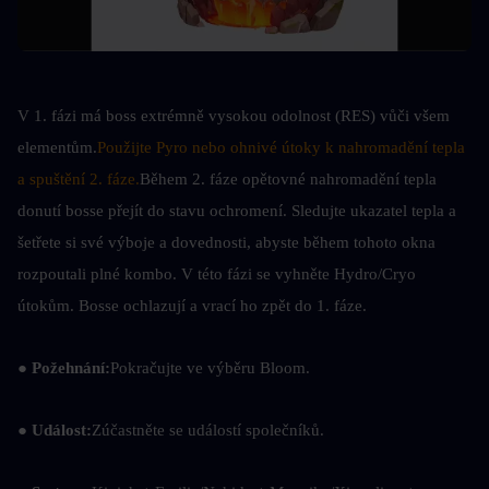
V 1. fázi má boss extrémně vysokou odolnost (RES) vůči všem 
elementům.
Použijte Pyro nebo ohnivé útoky k nahromadění tepla 
a spuštění 2. fáze.
Během 2. fáze opětovné nahromadění tepla 
donutí bosse přejít do stavu ochromení. Sledujte ukazatel tepla a 
šetřete si své výboje a dovednosti, abyste během tohoto okna 
rozpoutali plné kombo. V této fázi se vyhněte Hydro/Cryo 
útokům. Bosse ochlazují a vrací ho zpět do 1. fáze.
● Požehnání:
Pokračujte ve výběru Bloom.
● Událost:
Zúčastněte se událostí společníků.