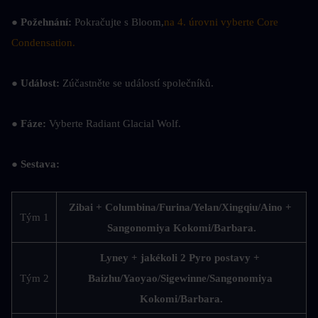
● Požehnání: 
Pokračujte s Bloom,
na 4. úrovni vyberte Core 
Condensation.
● Událost: 
Zúčastněte se událostí společníků.
● Fáze: 
Vyberte Radiant Glacial Wolf.
● Sestava:
Zibai + Columbina/Furina/Yelan/Xingqiu/Aino + 
Tým 1
Sangonomiya Kokomi/Barbara.
Lyney + jakékoli 2 Pyro postavy + 
Tým 2
Baizhu/Yaoyao/Sigewinne/Sangonomiya 
Kokomi/Barbara.