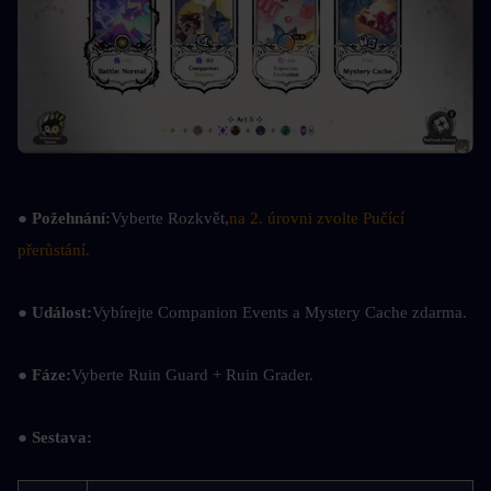
● Požehnání:
Vyberte Rozkvět,
na 2. úrovni zvolte Pučící 
přerůstání.
● Událost:
Vybírejte Companion Events a Mystery Cache zdarma.
● Fáze:
Vyberte Ruin Guard + Ruin Grader.
● Sestava: