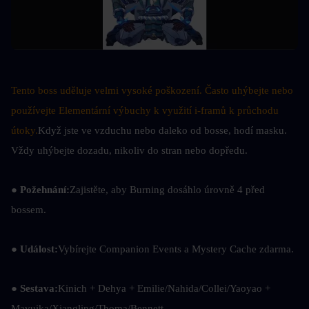
Tento boss uděluje velmi vysoké poškození. Často uhýbejte nebo 
používejte Elementární výbuchy k využití i-framů k průchodu 
útoky.
Když jste ve vzduchu nebo daleko od bosse, hodí masku. 
Vždy uhýbejte dozadu, nikoliv do stran nebo dopředu.
● Požehnání:
Zajistěte, aby Burning dosáhlo úrovně 4 před 
bossem.
● Událost:
Vybírejte Companion Events a Mystery Cache zdarma.
● Sestava:
Kinich + Dehya + Emilie/Nahida/Collei/Yaoyao + 
Mavuika/Xiangling/Thoma/Bennett.