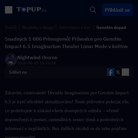
Přihlásit se
Domů
Novinky a blogy
Informace o her
Genshin dopad
Snadných 1 000 Primogemů! Průvodce pro Genshin
Impact 6.5 Imaginarium Theater Lunar Mode v květnu
Nightwind Ororon
2026-05-07 16:36:58
Sdílet na
Zdravím, cestovatelé! Divadlo Imaginarium pro Genshin Impact 
6.5 je nyní oficiálně aktualizováno! Tento průvodce pokryje vše, 
co potřebujete k získání všech dostupných odměn – včetně 
doporučených postav, optimálních sestav týmů a podrobných 
informací o nepřátelích. Bez dalších okolků se do toho pojďme 
rovnou ponořit!