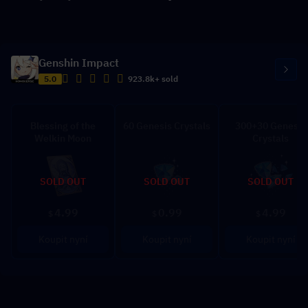
Genshin Impact
5.0
923.8k+ sold
Blessing of the
60 Genesis Crystals
300+30 Genesis
Welkin Moon
Crystals
SOLD OUT
SOLD OUT
SOLD OUT
4.99
0.99
4.99
$
$
$
Koupit nyní
Koupit nyní
Koupit nyní