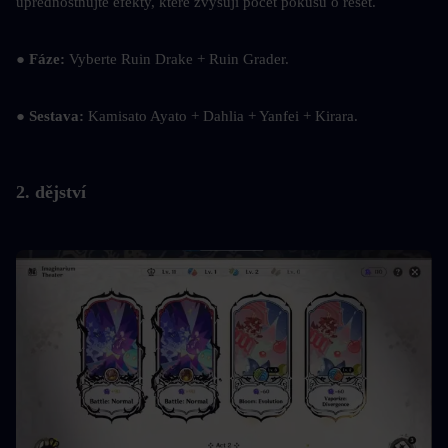
upřednostňujte efekty, které zvyšují počet pokusů o reset.
● 
Fáze: 
Vyberte Ruin Drake + Ruin Grader.
● 
Sestava: 
Kamisato Ayato + Dahlia + Yanfei + Kirara.
2. dějství