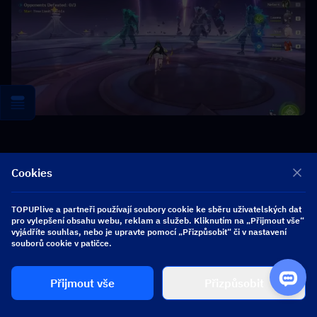
Zaměřte se na shlukování nepřátel.
Pokud se boss rozptýlí, stůjte 
Cookies
blízko masky.
TOPUPlive a partneři používají soubory cookie ke sběru uživatelských dat
● Událost: 
Vyberte si společníka nebo Tajemnou skrýš: Vzácné.
pro vylepšení obsahu webu, reklam a služeb. Kliknutím na „Přijmout vše“
vyjádříte souhlas, nebo je upravte pomocí „Přizpůsobit“ či v nastavení
souborů cookie v patičce.
● Sestava:
Přijmout vše
Přizpůsobit
Tým 1
Nefer/Alhaitham + Columbina + Lauma/Nahida + 