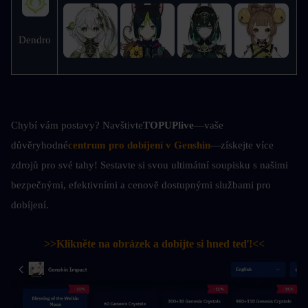
Dendro
Chybí vám postavy? Navštivte
TOPUPlive
—vaše 
důvěryhodné
centrum pro dobíjení v Genshin
—získejte více 
zdrojů pro své tahy! Sestavte si svou ultimátní soupisku s našimi 
bezpečnými, efektivními a cenově dostupnými službami pro 
dobíjení.
>>Klikněte na obrázek a dobijte si hned teď!<<