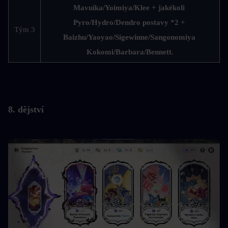
Mavuika/Yoimiya/Klee + jakékoli 
Pyro/Hydro/Dendro postavy *2 + 
Tým 3
Baizhu/Yaoyao/Sigewinne/Sangonomiya 
Kokomi/Barbara/Bennett.
8. dějství