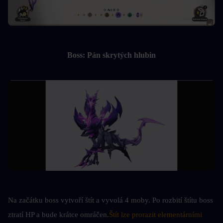
Boss: Pán skrytých hlubin
Na začátku boss vytvoří štít a vyvolá 4 moby. Po rozbití štítu boss 
ztratí HP a bude krátce omráčen.
Štít lze prorazit elementárními 