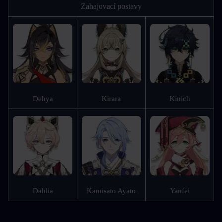
Zahajovací postavy
Dehya
Kirara
Kinich
Dahlia
Kamisato Ayato
Yanfei