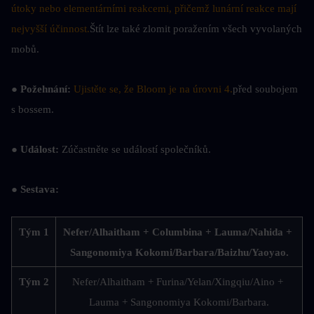
útoky nebo elementárními reakcemi, přičemž lunární reakce mají 
nejvyšší účinnost.
Štít lze také zlomit poražením všech vyvolaných 
mobů.
● Požehnání: 
Ujistěte se, že Bloom je na úrovni 4.
před soubojem 
s bossem.
● Událost: 
Zúčastněte se událostí společníků.
● Sestava:
Tým 1
Nefer/Alhaitham + Columbina + Lauma/Nahida + 
Sangonomiya Kokomi/Barbara/Baizhu/Yaoyao.
Tým 2
Nefer/Alhaitham + Furina/Yelan/Xingqiu/Aino + 
Lauma + Sangonomiya Kokomi/Barbara.