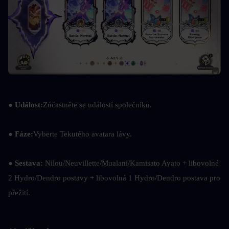
●
 Událost:
Zúčastněte se událostí společníků.
●
 Fáze:
Vyberte Tekutého avatara lávy.
● 
Sestava: 
Nilou/Neuvillette/Mualani/Kamisato Ayato + libovolné 
2 Hydro/Dendro postavy + libovolná 1 Hydro/Dendro postava pro 
přežití.