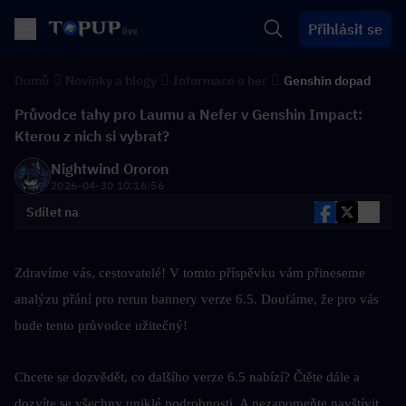
Přihlásit se
Domů
Novinky a blogy
Informace o her
Genshin dopad
Průvodce tahy pro Laumu a Nefer v Genshin Impact:
Kterou z nich si vybrat?
Nightwind Ororon
2026-04-30 10:16:56
Sdílet na
Zdravíme vás, cestovatelé! V tomto příspěvku vám přineseme 
analýzu přání pro rerun bannery verze 6.5. Doufáme, že pro vás 
bude tento průvodce užitečný!
Chcete se dozvědět, co dalšího verze 6.5 nabízí? Čtěte dále a 
dozvíte se všechny uniklé podrobnosti. A nezapomeňte navštívit 