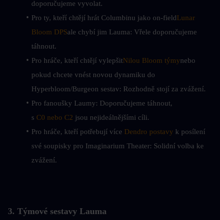
doporučujeme vyvolat.
Pro ty, kteří chtějí hrát Columbinu jako on-field
Lunar 
Bloom DPS
ale chybí jim Lauma: Vřele doporučujeme 
táhnout.
Pro hráče, kteří chtějí vylepšit
Nilou Bloom týmy
nebo 
pokud chcete vnést novou dynamiku do 
Hyperbloom/Burgeon sestav: Rozhodně stojí za zvážení.
Pro fanoušky Laumy: Doporučujeme táhnout, 
s 
C0 nebo C2
 jsou nejideálnějšími cíli.
Pro hráče, kteří potřebují více 
Dendro postavy
 k posílení 
své soupisky pro Imaginarium Theater: Solidní volba ke 
zvážení.
3. Týmové sestavy Lauma