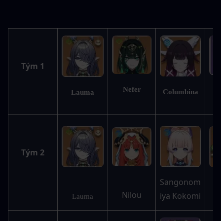
Tým 1
Nefer
Columbina
Lauma
S
Tým 2
Sangonom
Nilou
iya Kokomi
N
Lauma