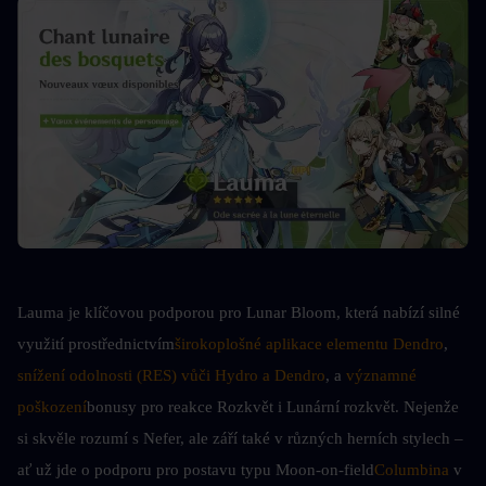
Lauma je klíčovou podporou pro Lunar Bloom, která nabízí silné 
využití prostřednictvím
širokoplošné aplikace elementu Dendro
, 
snížení odolnosti (RES) vůči Hydro a Dendro
, a 
významné 
poškození
bonusy pro reakce Rozkvět i Lunární rozkvět. Nejenže 
si skvěle rozumí s Nefer, ale září také v různých herních stylech – 
ať už jde o podporu pro postavu typu Moon-on-field
Columbina
 v 