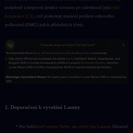
podpůrné schopnosti prudce vzrostou po odemknutí její
druhá 
konstelace (C2)
, což poskytuje masivní posílení celkového 
poškození (DMG) jejích příslušných týmů.
2. Doporučení k vyvolání Laumy
Pro hráče
kteří vlastní Nefer, ale chybí jim Lauma
: Důrazně 