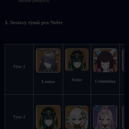
můžete přeskočit.
3. Sestavy týmů pro Nefer
Tým 1
Nefer
Columbina
Lauma
S
Tým 2