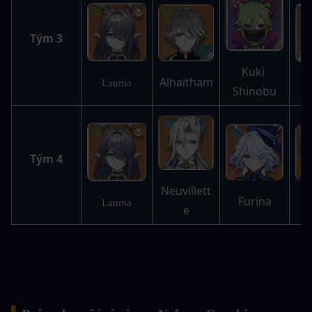
Tým 3
Kuki 
Alhaitham
Lauma
Shinobu
Tým 4
Neuvillett
Furina
Lauma
e