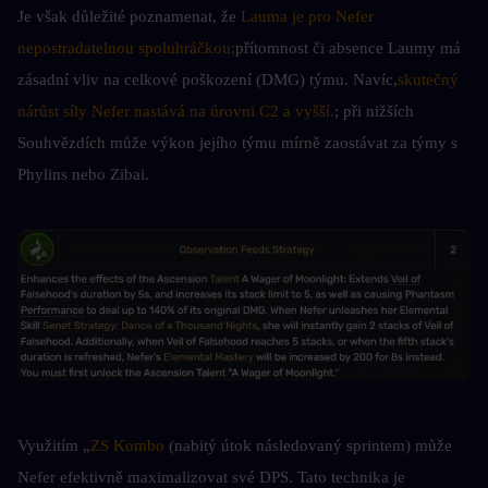
Je však důležité poznamenat, že 
Lauma je pro Nefer 
nepostradatelnou spoluhráčkou;
přítomnost či absence Laumy má 
zásadní vliv na celkové poškození (DMG) týmu. Navíc,
skutečný 
nárůst síly Nefer nastává na úrovni C2 a vyšší.
; při nižších 
Souhvězdích může výkon jejího týmu mírně zaostávat za týmy s 
Phylins nebo Zibai.
Využitím „
ZS Kombo
 (nabitý útok následovaný sprintem) může 
Nefer efektivně maximalizovat své DPS. Tato technika je 