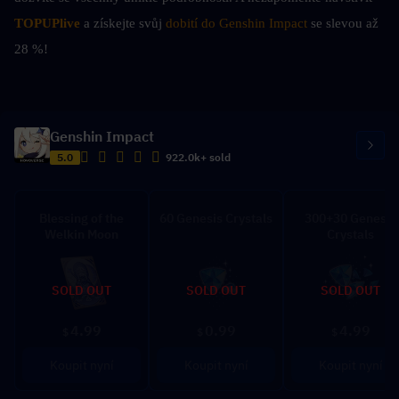
TOPUPlive
 a získejte svůj 
dobití do Genshin Impact 
se slevou až 
28 %!
Genshin Impact
5.0
922.0k+ sold
Blessing of the
60 Genesis Crystals
300+30 Genesis
Welkin Moon
Crystals
SOLD OUT
SOLD OUT
SOLD OUT
4.99
0.99
4.99
$
$
$
Koupit nyní
Koupit nyní
Koupit nyní