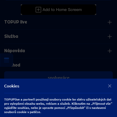
TOPUP live
Služba
Nápověda
Obchod
spolupráce
Cookies
[email protected]
[email protected]
TOPUPlive a partneři používají soubory cookie ke sběru uživatelských dat
pro vylepšení obsahu webu, reklam a služeb. Kliknutím na „Přijmout vše“
vyjádříte souhlas, nebo je upravte pomocí „Přizpůsobit“ či v nastavení
Sledujte nás
souborů cookie v patičce.