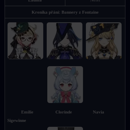
Lauma
Nefer
Kronika přání: Bannery z Fontaine
Emilie                   Clorinde                  Navia                 
Sigewinne