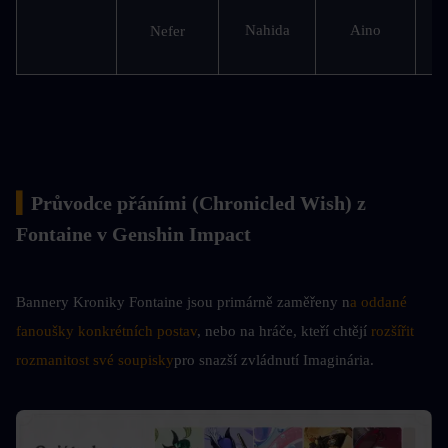
Aino
Nahida
Nefer
S
▍
Průvodce přáními (Chronicled Wish) z 
Fontaine v Genshin Impact
Bannery Kroniky Fontaine jsou primárně zaměřeny n
a oddané 
fanoušky konkrétních postav
, nebo na hráče, kteří chtějí 
rozšířit 
rozmanitost své soupisky
pro snazší zvládnutí Imaginária.