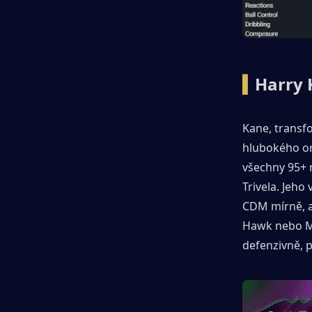
▍
Harry 
Kane, transfo
hlubokého orc
všechny 95+ n
Trivela. Jeho
CDM mírně, al
Hawk nebo Ma
defenzivně, p