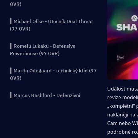
OVR)
▍Michael Olise - Útočník Dual Threat
(97 OVR)
▍Romelu Lukaku - Defensive
Powerhouse (97 OVR)
▍Martin Ødegaard - technický kříd (97
OVR)
Událost mutac
▍Marcus Rashford - Defenzivní
revize modelu
experiment (97 OVR)
„kompletní“ p
naklánějí na 
▍Marco Reus-Deep -ing-on Playmaker
Cam nebo Win
(97 OVR)
podrobné rozp