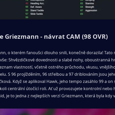
e Griezmann - návrat CAM (98 OVR)
n, o kterém fanoušci dlouho snili, konečně dorazila! Tato 
 vše: 5hvězdičkové dovednosti a slabé nohy, oboustranná hr
znam vlastností, včetně ostrého průchodu, vkusu, vnějšího 
elu. S 96 projížděním, 96 střelbou a 97 driblováním jsou jeho 
ičková. Když se aplikoval Hawk, jeho tempo zasáhlo 99 a on s
koli centrální útočící roli. Ať už provozujete kontrolní nebo 
id, je to jedna z nejlepších verzí Griezmann, která byla kdy 