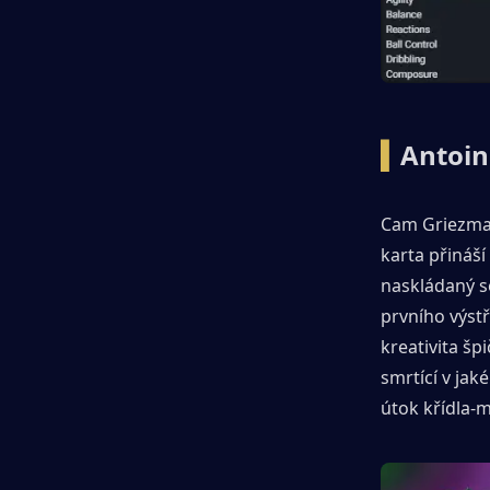
▍
Antoin
Cam Griezman
karta přináší
naskládaný se
prvního výstř
kreativita šp
smrtící v jaké
útok křídla-m