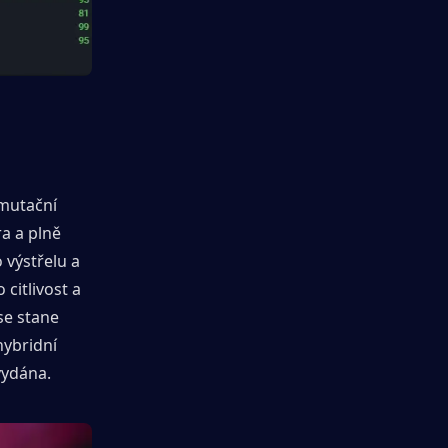
mutační 
a a plně 
výstřelu a 
citlivost a 
e stane 
hybridní 
vydána.