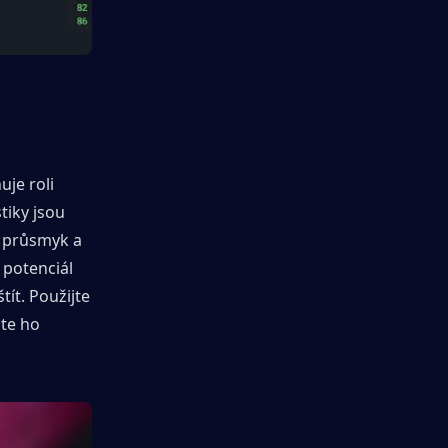
je roli 
iky jsou 
 průsmyk a 
potenciál 
ít. Použijte 
te ho 