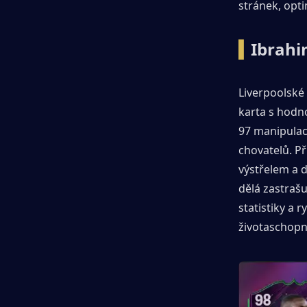
stránek, opt
▍Endrick-Speedster s levou nohou (96
OVR)
▍
Ibrahi
▍GIORGI MAMARDASHVILI - Brankář
se otočil (96 OVR)
Liverpoolské 
karta s hodno
▍Závěr
97 manipulace
chovatelů. Př
výstřelem a d
dělá zastrašu
statistiky a 
životaschopn