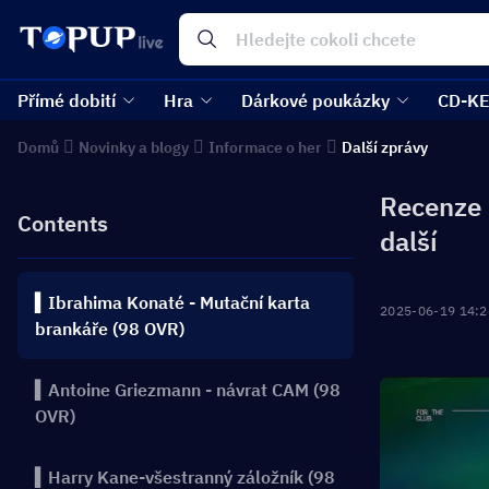
Přímé dobití
Hra
Dárkové poukázky
CD-K
Domů
Novinky a blogy
Informace o her
Další zprávy
Recenze 
Contents
další
▍Ibrahima Konaté - Mutační karta
2025-06-19 14:2
brankáře (98 OVR)
▍Antoine Griezmann - návrat CAM (98
OVR)
▍Harry Kane-všestranný záložník (98