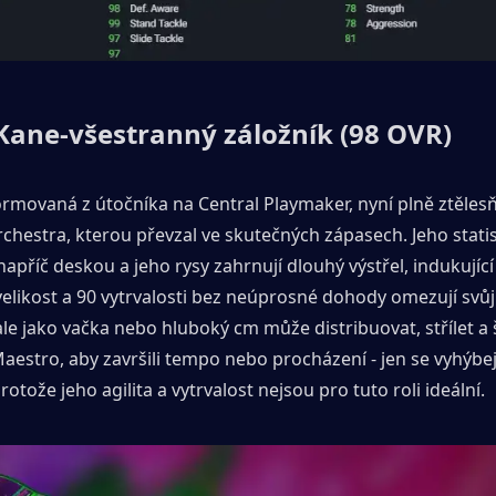
Kane-všestranný záložník (98 OVR)
rmovaná z útočníka na Central Playmaker, nyní plně ztělesňu
hestra, kterou převzal ve skutečných zápasech. Jeho statist
apříč deskou a jeho rysy zahrnují dlouhý výstřel, indukující
 velikost a 90 vytrvalosti bez neúprosné dohody omezují svůj 
e jako vačka nebo hluboký cm může distribuovat, střílet a št
estro, aby završili tempo nebo procházení - jen se vyhýbej
rotože jeho agilita a vytrvalost nejsou pro tuto roli ideální.