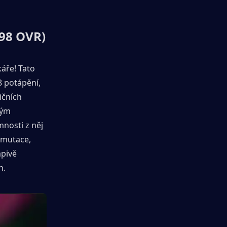
(98 OVR)
áře! Tato 
 potápění, 
čních 
ým 
nosti z něj 
 mutace, 
pivě 
h.