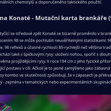
imálních chemstylů a doporučeného taktického použití.
ma Konaté - Mutační karta brankáře 
tyčící se středové zpět Konaté se bizarně proměnilo v brank
cením 98 se může pochlubit neuvěřitelnými statistikami: 98
, 98 reflexů a úžasné rychlosti 85-rychlejší než většina tradi
ichází také s špičkovými rysy: uložení nohou, spořič s dlouh
věma projíždějícími rysy. V roce 194 cm z jeho fyzické přítom
jící postavu v cíli. Ačkoli je to jasně zamýšleno jako zábavná
rysy kombo ve skutečnosti způsobují, že v zápasech je překva
ý - zejména v tematických nebo experimentálních skupinác