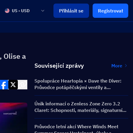
Přihlásit se
Registrovat
US - USD
 Olise a
Související zprávy
More
Spolupráce Heartopia × Dave the Diver:
Průvodce potápěčskými ventily a
odměnami
Únik informací o Zenless Zone Zero 3.2
Claret: Schopnosti, materiály, signaturní
W-Engine a Mindscape Cinema
Průvodce letní akcí Where Winds Meet