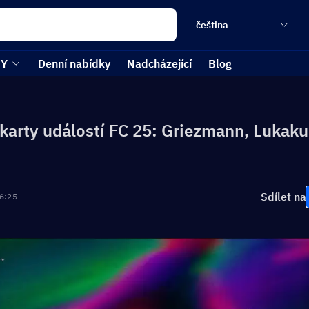
čeština
EY
Denní nabídky
Nadcházející
Blog
karty událostí FC 25: Griezmann, Lukaku,
Sdílet na
6:25