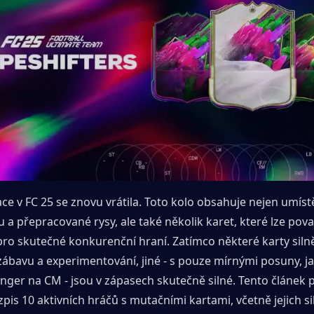
e v FC 25 se znovu vrátila. Toto kolo obsahuje nejen umíst
 a přepracované rysy, ale také několik karet, které lze pova
ro skutečné konkurenční hraní. Zatímco některé karty silně
zábavu a experimentování, jiné - s pouze mírnými posuny, jak
ger na CM - jsou v zápasech skutečně silné. Tento článek p
is 10 aktivních hráčů s mutačními kartami, včetně jejich si