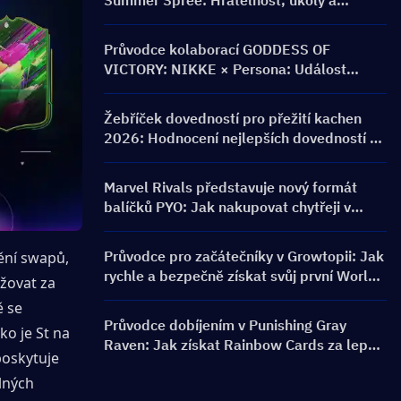
Summer Spree: Hratelnost, úkoly a
odměny
Průvodce kolaborací GODDESS OF
VICTORY: NIKKE × Persona: Událost
PERSONA ON FRONTLINE, postavy,
bannery a odměny
Žebříček dovedností pro přežití kachen
2026: Hodnocení nejlepších dovedností a
průvodce sestavením
Marvel Rivals představuje nový formát
balíčků PYO: Jak nakupovat chytřeji v
aktualizaci obchodu pro sezónu 9.5
Průvodce pro začátečníky v Growtopii: Jak
ění swapů, 
rychle a bezpečně získat svůj první World
žovat za 
Lock
 se 
Průvodce dobíjením v Punishing Gray
o je St na 
Raven: Jak získat Rainbow Cards za lepší
oskytuje 
cenu?
lných 