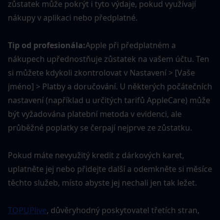
zůstatek může pokrýt i tyto výdaje, pokud využívají 
nákupy v aplikaci nebo předplatné.
Tip od profesionála:
Apple při předplatném a 
nákupech upřednostňuje zůstatek na vašem účtu. Ten 
si můžete kdykoli zkontrolovat v Nastavení > [Vaše 
jméno] > Platby a doručování. U některých počátečních 
nastavení (například u určitých tarifů AppleCare) může 
být vyžadována platební metoda v evidenci, ale 
průběžné poplatky se čerpají nejprve ze zůstatku.
Pokud máte nevyužitý kredit z dárkových karet, 
uplatněte jej nebo přidejte další a odemkněte si měsíce 
těchto služeb, místo abyste jej nechali jen tak ležet.
TOPUPlive
, důvěryhodný poskytovatel třetích stran, 