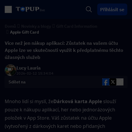
Přihlásit se
Domů
Novinky a blogy
Gift Card Information
Apple Gift Card
Více než jen nákup aplikací: Zůstatek na vašem účtu
Apple lze ve skutečnosti využít k předplatnému těchto
úžasných služeb
Lucy Lauria
2026-02-12 15:34:04
Sdílet na
Mnoho lidí si myslí, že
Dárková karta Apple
 slouží 
pouze k nákupu aplikací, her nebo jednorázových 
položek v App Store. Váš zůstatek na účtu Apple 
(vytvořený z dárkových karet nebo přidaných 