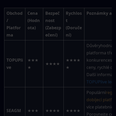
Obchod 
Cena 
Bezpeč
Rychlos
Poznámky a t
/ 
(Hodn
nost 
t 
Platfor
ota)
(Zabezp
(Doruče
ma
ečení)
ní)
Důvěryhodná 
platforma třetí 
TOPUPli
★★★
★★★★
konkurencesch
★★★★
ve
★
★
ceny, rychlé do
Další informace
TOPUPlive legi
Populární
regio
dobíjecí platf
více platebních
SEAGM
★★★
★★★★
★★★★
Porovnejte ceny