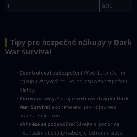
l
účtu.
▍
Tipy pro bezpečné nákupy v Dark 
War Survival
Zkontrolovat zabezpečení:
Před dokončením 
nákupu vždy ověřte URL adresu a zabezpečení 
platby.
Porovnat ceny:
Použijte 
webová stránka Dark 
War Survival
jako referenci pro zobrazení 
standardních cen.
Vyhněte se podvodům:
Dávejte si pozor na 
neoficiální obchody nabízející extrémní slevy.