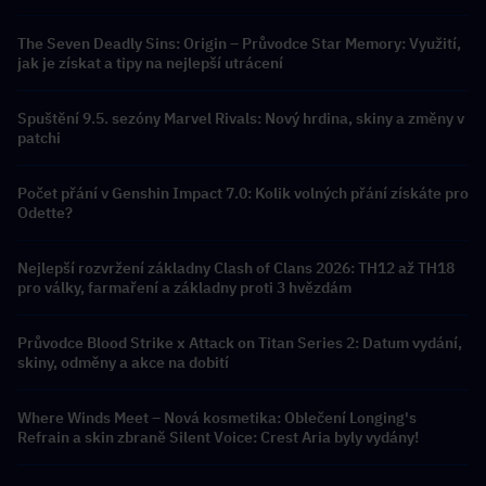
The Seven Deadly Sins: Origin – Průvodce Star Memory: Využití,
jak je získat a tipy na nejlepší utrácení
Spuštění 9.5. sezóny Marvel Rivals: Nový hrdina, skiny a změny v
patchi
Počet přání v Genshin Impact 7.0: Kolik volných přání získáte pro
Odette?
Nejlepší rozvržení základny Clash of Clans 2026: TH12 až TH18
pro války, farmaření a základny proti 3 hvězdám
Průvodce Blood Strike x Attack on Titan Series 2: Datum vydání,
skiny, odměny a akce na dobití
Where Winds Meet – Nová kosmetika: Oblečení Longing's
Refrain a skin zbraně Silent Voice: Crest Aria byly vydány!