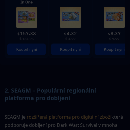
In One
157.38
4.32
8.37
$
$
$
$ 184.95
$ 4.99
$ 9.99
Koupit nyní
Koupit nyní
Koupit nyní
2. 
SEAGM – Populární regionální 
platforma pro dobíjení
SEAGM je 
rozšířená platforma pro digitální zboží
která 
podporuje dobíjení pro Dark War: Survival v mnoha 