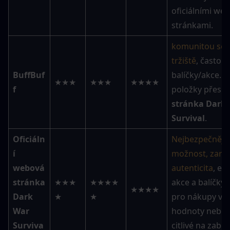
oficiálními web
stránkami.
komunitou sch
tržiště
, často na
BuffBuf
balíčky/akce. P
★★★
★★★
★★★★
f
položky přes 
w
stránka Dark 
Survival
.
Oficiáln
Nejbezpečnější 
í 
možnost, zaruč
webová 
autenticita
, exk
stránka 
★★★
★★★★
akce a balíčky. 
★★★★
Dark 
★
★
pro nákupy vys
War 
hodnoty nebo 
Surviva
citlivé na zabe