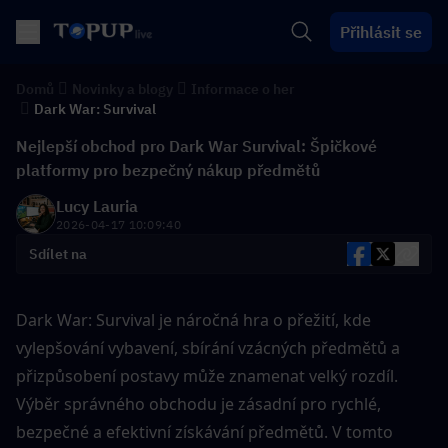
Přihlásit se
Domů
Novinky a blogy
Informace o her
Dark War: Survival
Nejlepší obchod pro Dark War Survival: Špičkové
platformy pro bezpečný nákup předmětů
Lucy Lauria
2026-04-17 10:09:40
Sdílet na
Dark War: Survival je náročná hra o přežití, kde 
vylepšování vybavení, sbírání vzácných předmětů a 
přizpůsobení postavy může znamenat velký rozdíl. 
Výběr správného obchodu je zásadní pro rychlé, 
bezpečné a efektivní získávání předmětů. V tomto 