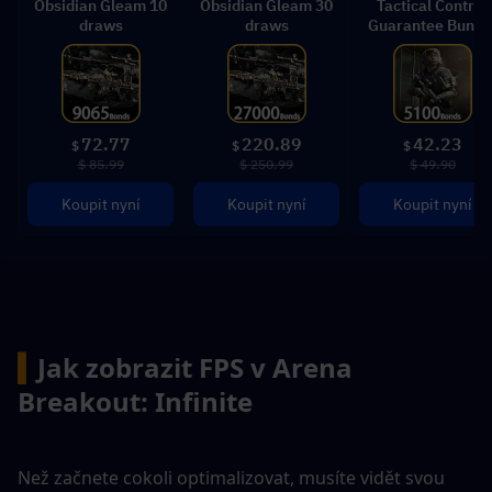
Obsidian Gleam 10
Obsidian Gleam 30
Tactical Control
draws
draws
Guarantee Bundl
72.77
220.89
42.23
$
$
$
$ 85.99
$ 250.99
$ 49.90
Koupit nyní
Koupit nyní
Koupit nyní
▍
Jak zobrazit FPS v Arena 
Breakout: Infinite
Než začnete cokoli optimalizovat, musíte vidět svou 