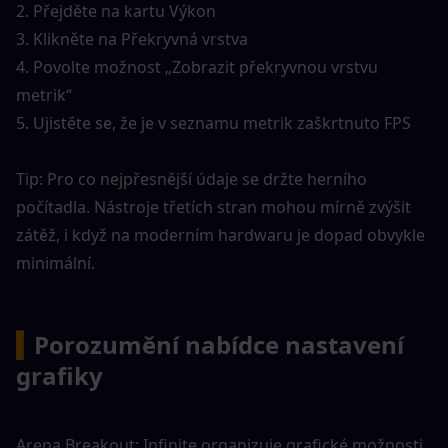
2. Přejděte na kartu Výkon
3. Klikněte na Překryvná vrstva
4. Povolte možnost „Zobrazit překryvnou vrstvu 
metrik“
5. Ujistěte se, že je v seznamu metrik zaškrtnuto FPS
Tip: Pro co nejpřesnější údaje se držte herního 
počítadla. Nástroje třetích stran mohou mírně zvýšit 
zátěž, i když na moderním hardwaru je dopad obvykle 
minimální.
▍
Porozumění nabídce nastavení 
grafiky
Arena Breakout: Infinite organizuje grafické možnosti 