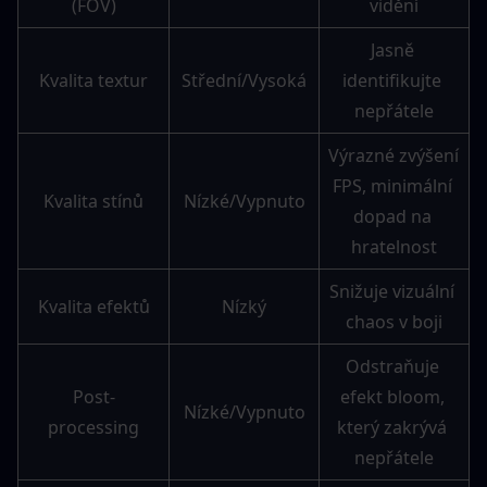
(FOV)
vidění
Jasně 
Kvalita textur
Střední/Vysoká
identifikujte 
nepřátele
Výrazné zvýšení 
FPS, minimální 
Kvalita stínů
Nízké/Vypnuto
dopad na 
hratelnost
Snižuje vizuální 
Kvalita efektů
Nízký
chaos v boji
Odstraňuje 
Post-
efekt bloom, 
Nízké/Vypnuto
processing
který zakrývá 
nepřátele