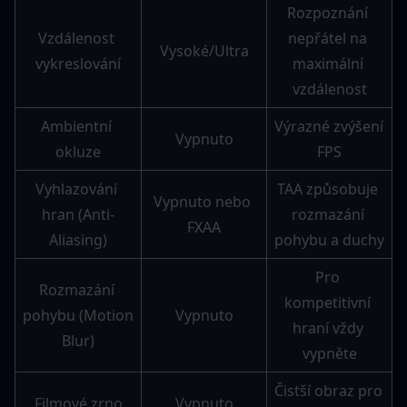
Rozpoznání 
Vzdálenost 
nepřátel na 
Vysoké/Ultra
vykreslování
maximální 
vzdálenost
Ambientní 
Výrazné zvýšení 
Vypnuto
okluze
FPS
Vyhlazování 
TAA způsobuje 
Vypnuto nebo 
hran (Anti-
rozmazání 
FXAA
Aliasing)
pohybu a duchy
Pro 
Rozmazání 
kompetitivní 
pohybu (Motion 
Vypnuto
hraní vždy 
Blur)
vypněte
Čistší obraz pro 
Filmové zrno
Vypnuto