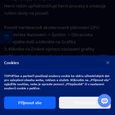
Herní režim upřednostňuje herní procesy a omezuje 
rušení úkoly na pozadí.
Povolit hardwarově akcelerované plánování GPU:
1. Otevřete Nastavení -> Systém -> Obrazovka
2. Přejděte dolů a klikněte na Grafika
3. Klikněte na Změnit výchozí nastavení grafiky
4. Přepněte Hardwarově akcelerované plánování GPU 
Cookies
do polohy Zapnuto
5. Restartujte počítač
TOPUPlive a partneři používají soubory cookie ke sběru uživatelských dat
Tato funkce snižuje latenci tím, že umožňuje grafické 
pro vylepšení obsahu webu, reklam a služeb. Kliknutím na „Přijmout vše“
kartě (GPU) spravovat vlastní plánování paměti.
vyjádříte souhlas, nebo je upravte pomocí „Přizpůsobit“ či v nastavení
souborů cookie v patičce.
Nastavte schéma napájení na Vysoký výkon:
Přijmout vše
Přizpůsobit
1. Otevřete Ovládací panely
2. Klikněte na Možnosti napájení