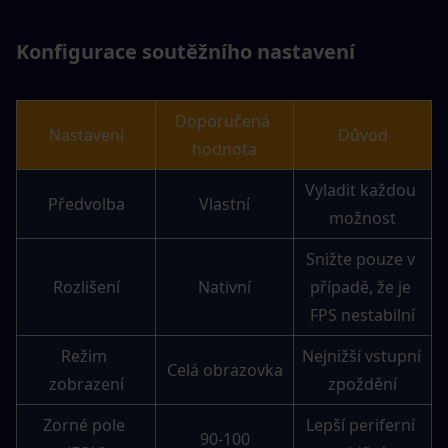
Konfigurace soutěžního nastavení
Doporučená 
Nastavení
Důvod
hodnota
Vyladit každou 
Předvolba
Vlastní
možnost
Snižte pouze v 
Rozlišení
Nativní
případě, že je 
FPS nestabilní
Režim 
Nejnižší vstupní 
Celá obrazovka
zobrazení
zpoždění
Zorné pole 
Lepší periferní 
90-100