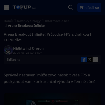
Přihlásit se
Domů
Novinky a blogy
Informace o her
Arena Breakout: Infinite
Arena Breakout Infinite: Průvodce FPS a grafikou |
TOPUPlive
Nightwind Ororon
2026-05-26 10:54:04
Sdílet na
Správné nastavení může zdvojnásobit vaše FPS a 
poskytnout vám konkurenční výhodu v Temné zóně.