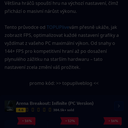
Většina hráčů spouští hru na výchozí nastavení, čímž 
přichází o masivní nárůst výkonu.
Tento průvodce od 
TOPUPlive
vám přesně ukáže, jak 
zobrazit FPS, optimalizovat každé nastavení grafiky a 
vyždímat z vašeho PC maximální výkon. Od snahy o 
144+ FPS pro kompetitivní hraní až po dosažení 
plynulého zážitku na starším hardwaru – tato 
nastavení zcela změní váš prožitek.
promo kód: >> topupliveblog <<
Arena Breakout: Infinite (PC Version)
4.6
384.5k+ sold
- 16%
- 12%
- 16%