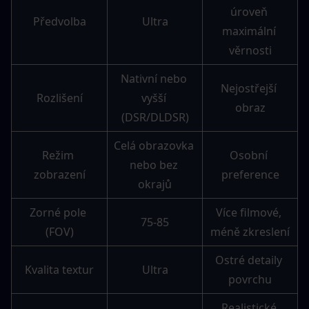
úroveň 
Předvolba
Ultra
maximální 
věrnosti
Nativní nebo 
Nejostřejší 
Rozlišení
vyšší 
obraz
(DSR/DLDSR)
Celá obrazovka 
Režim 
Osobní 
nebo bez 
zobrazení
preference
okrajů
Zorné pole 
Více filmové, 
75-85
(FOV)
méně zkreslení
Ostré detaily 
Kvalita textur
Ultra
povrchu
Realistické 