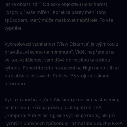
jasné oblasti září. Odlesky objektivu (lens flares) 
rozptylují vaše míření. Korekce barev mění tóny 
způsobem, který může maskovat nepřátele. To vše 
vypněte.
Vykreslovací vzdálenost (View Distance) je výjimkou z 
pravidla „všechno na minimum“. Vidět nepřátele na 
velkou vzdálenost vám dává obrovskou taktickou 
výhodu. Ponechte toto nastavení na High nebo Ultra i 
na slabších sestavách. Pokles FPS stojí za získané 
informace.
Vyhlazování hran (Anti-Aliasing) je dalším nastavením, 
ke kterému je třeba přistupovat opatrně. TAA 
(Temporal Anti-Aliasing) sice vyhlazuje hrany, ale při 
rychlých pohybech způsobuje rozmazání a duchy. FXAA 