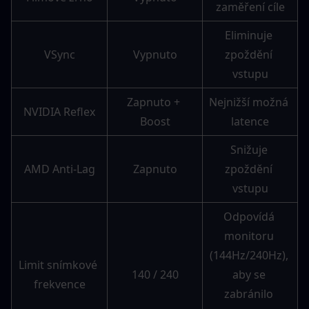
zaměření cíle
Eliminuje 
VSync
Vypnuto
zpoždění 
vstupu
Zapnuto + 
Nejnižší možná 
NVIDIA Reflex
Boost
latence
Snižuje 
AMD Anti-Lag
Zapnuto
zpoždění 
vstupu
Odpovídá 
monitoru 
(144Hz/240Hz), 
Limit snímkové 
140 / 240
aby se 
frekvence
zabránilo 