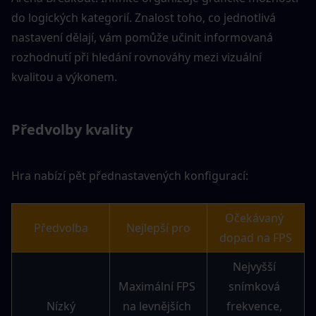
do logických kategorií. Znalost toho, co jednotlivá 
nastavení dělají, vám pomůže učinit informovaná 
rozhodnutí při hledání rovnováhy mezi vizuální 
kvalitou a výkonem.
Předvolby kvality
Hra nabízí pět přednastavených konfigurací:
Očekávaný 
Předvolba
Nejlepší pro
dopad na FPS
Nejvyšší 
Maximální FPS 
snímková 
Nízký
na levnějších 
frekvence, 