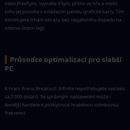
nebo FreeSync, vypněte VSync přímo ve hře a místo 
toho jej povolte v ovládacím panelu grafické karty. Tím 
eliminujete trhání obrazu bez negativního dopadu na 
odezvu (input lag).
▍
Průvodce optimalizací pro slabší 
PC
K hraní Arena Breakout: Infinite nepotřebujete sestavu 
za 2 000 dolarů. Se správným nastavením může i 
levnější hardware poskytnout hratelnou snímkovou 
frekvenci.