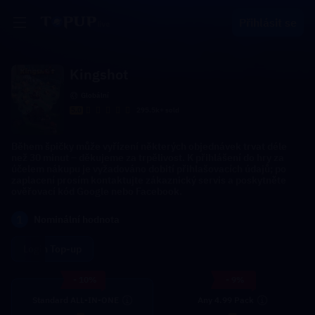
Přihlásit se
Kingshot
Globální
5.0
295.5k+ sold
Během špičky může vyřízení některých objednávek trvat déle
než 30 minut – děkujeme za trpělivost. K přihlášení do hry za
účelem nákupu je vyžadováno dobití přihlašovacích údajů; po
zaplacení prosím kontaktujte zákaznický servis a poskytněte
ověřovací kód Google nebo Facebook.
1
Nominální hodnota
Login Top-up
- 10%
- 9%
Standard ALL-IN-ONE
Any 4.99 Pack