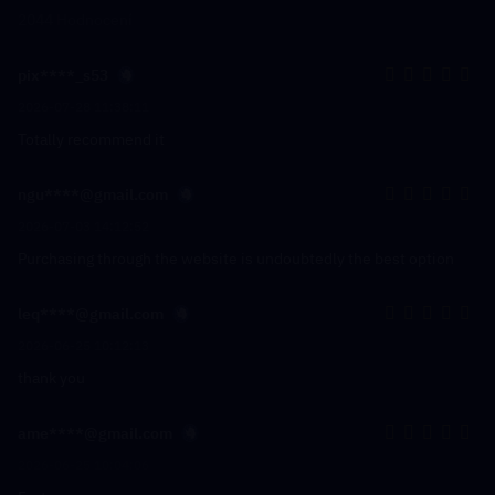
2044 Hodnocení
pix****_s53
2026-07-28 11:38:11
Totally recommend it
ngu****@gmail.com
2026-07-03 14:12:52
Purchasing through the website is undoubtedly the best option
leq****@gmail.com
2026-06-25 10:12:13
thank you
ame****@gmail.com
2026-06-25 10:04:06