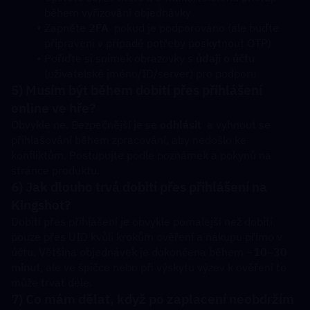
během vyřizování objednávky
Zapněte 
2FA
  pokud je podporováno (ale buďte 
připraveni v případě potřeby poskytnout OTP)
Pořiďte si snímek obrazovky s 
údaji o účtu
(uživatelské jméno/ID/server) pro podporu
5) Musím být během dobití přes přihlášení 
online ve hře?
Obvykle ne. Bezpečnější je se 
odhlásit
  a vyhnout se 
přihlašování během zpracování, aby nedošlo ke 
konfliktům. Postupujte podle poznámek a pokynů na 
stránce produktu.
6) Jak dlouho trvá dobití přes přihlášení na 
Kingshot?
Dobití přes přihlášení je obvykle pomalejší než dobití 
pouze přes UID kvůli krokům ověření a nákupu přímo v 
účtu. Většina objednávek je dokončena během 
~10–30 
minut
, ale ve špičce nebo při výskytu výzev k ověření to 
může trvat déle.
7) Co mám dělat, když po zaplacení neobdržím 