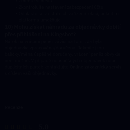
Změňte si heslo
Zkontrolujte nastavení zabezpečení účtu
Odhlaste se z ostatních zařízení/relací, pokud to 
platforma umožňuje
10) Mohu získat náhradu za objednávky dobití 
přes přihlášení na Kingshot?
Nárok na vrácení peněz závisí na tom, zda byla 
objednávka zpracována/doručena. Jakmile jsou 
balíčky/měna úspěšně doručeny, vrácení peněz obvykle 
není možné. V případě neúspěšných objednávek nebo 
duplicitních plateb kontaktujte 
Online zákaznický servis
s číslem vaší objednávky.
Recenze
5.0