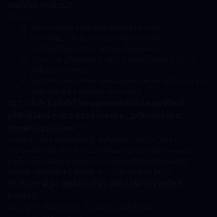
balíček/měnu?
Prosím:
Zkontrolujte stav objednávky na webu
Potvrďte, zda bylo vyžadováno nějaké 
OTP/ověření, které nebylo dokončeno
Znovu se přihlaste do hry a zkontrolujte historii 
nákupů/inventář
Kontaktujte 
Online zákaznický servis
  s číslem vaší 
objednávky a snímky obrazovky
8) Co když obdržím upozornění na ověření 
přihlášení nebo oznámení o „přihlášení z 
nového zařízení“?
U dobití přes přihlášení je to běžné. Ověřte, zda čas 
odpovídá vaší objednávce. Pokud upozornění vypadá 
podezřele (špatná země/čas), okamžitě kontaktujte 
Online zákaznický servis
  a zvažte změnu hesla.
9) Mám si po dobití přes přihlášení změnit 
heslo?
Ano, je to dobrý zvyk. Po dokončení dobití: