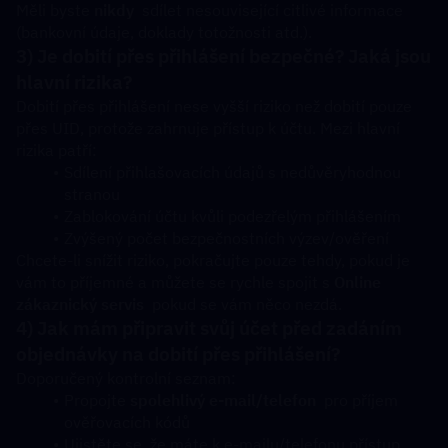
Měli byste 
nikdy
  sdílet nesouvisející citlivé informace 
(bankovní údaje, doklady totožnosti atd.).
3) Je dobití přes přihlášení bezpečné? Jaká jsou 
hlavní rizika?
Dobití přes přihlášení nese vyšší riziko než dobití pouze 
přes UID, protože zahrnuje přístup k účtu. Mezi hlavní 
rizika patří:
Sdílení přihlašovacích údajů s nedůvěryhodnou 
stranou
Zablokování účtu kvůli podezřelým přihlášením
Zvýšený počet bezpečnostních výzev/ověření
Chcete-li snížit riziko, pokračujte pouze tehdy, pokud je 
vám to příjemné a můžete se rychle spojit s 
Online 
zákaznický servis
  pokud se vám něco nezdá.
4) Jak mám připravit svůj účet před zadáním 
objednávky na dobití přes přihlášení?
Doporučený kontrolní seznam:
Propojte 
spolehlivý e-mail/telefon
  pro příjem 
ověřovacích kódů
Ujistěte se, že máte k e-mailu/telefonu přístup 