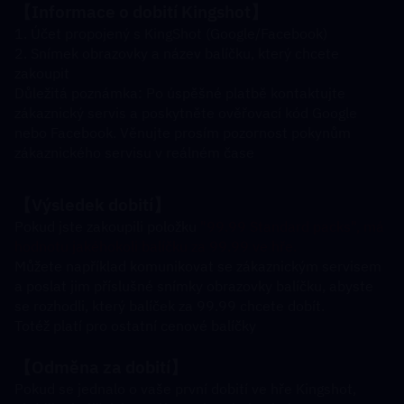
【Informace o dobití Kingshot】
1. Účet propojený s KingShot (Google/Facebook)
2. Snímek obrazovky a název balíčku, který chcete 
zakoupit
Důležitá poznámka: Po úspěšné platbě kontaktujte 
zákaznický servis a poskytněte ověřovací kód Google 
nebo Facebook. Věnujte prosím pozornost pokynům 
zákaznického servisu v reálném čase
【Výsledek dobití】
Pokud jste zakoupili položku 
"99.99 Standard packs", má 
hodnotu jakéhokoli balíčku za 99.99 ve hře.
Můžete například komunikovat se zákaznickým servisem 
a poslat jim příslušné snímky obrazovky balíčku, abyste 
se rozhodli, který balíček za 99.99 chcete dobít.
Totéž platí pro ostatní cenové balíčky
【Odměna za dobití】
Pokud se jednalo o vaše první dobití ve hře Kingshot, 