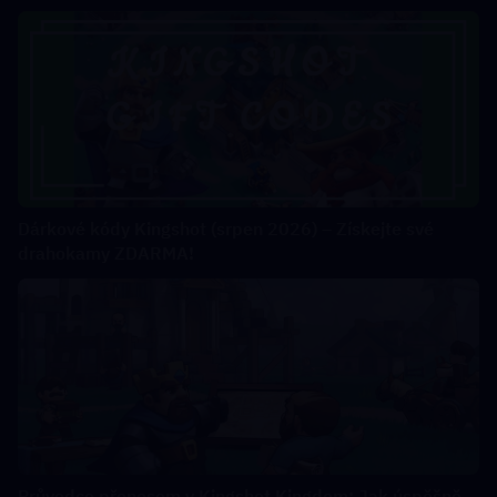
Dárkové kódy Kingshot (srpen 2026) – Získejte své
drahokamy ZDARMA!
Průvodce přenosem v Kingshot Kingdom: Jak úspěšně