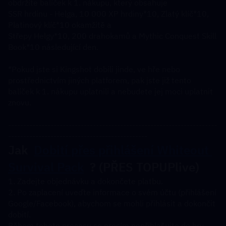
obdržíte balíček k 1. nákupu, který obsahuje
SSR hrdinu - Helga, 10 000 XP hrdiny*10, Zlatý klíč*10, 
Platinový klíč*10 okamžitě a 
Střepy Helgy*10, 200 drahokamů a Mythic Conquest Skill 
Book*10 následující den.
*Pokud jste si Kingshot dobili jinde, ve hře nebo 
prostřednictvím jiných platforem, pak jste již tento 
balíček k 1. nákupu uplatnili a nebudete jej moci uplatnit 
znovu.
---------------------------------------------------------------------
----------------------------------------------
Jak  
Dobití přes přihlášení Whiteout 
Survival Pack
  ? (PŘES TOPUPlive)
1. Zadejte objednávku a dokončete platbu.
2. Po zaplacení uveďte informace o svém účtu (přihlášení 
Google/Facebook), abychom se mohli přihlásit a dokončit 
dobití.
Během tohoto procesu se prosím nepřihlašujte do hry.