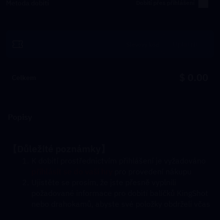
Metoda dobití
Dobití přes přihlášení
Uplatnit
$ 0.00
Celkem
Popisy
【Důležité poznámky】
K dobití prostřednictvím přihlášení je vyžadováno 
přihlásit se do vaší hry
 pro provedení nákupu
Ujistěte se prosím, že jste přesně vyplnili 
požadované informace pro dobití balíčků KingShot 
nebo drahokamů, abyste své položky obdrželi včas