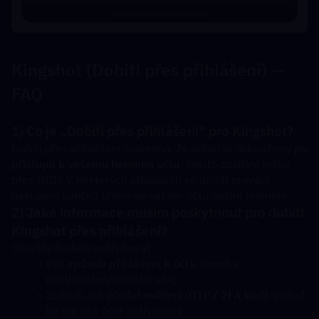
Kingshot (Dobití přes přihlášení) — 
FAQ
1) Co je „Dobití přes přihlášení“ pro Kingshot?
Dobití přes přihlášení znamená, že dobití je dokončeno 
po 
přístupu k vašemu hernímu účtu
  (místo zasílání měny 
přes UID). V některých případech se dobití provádí 
nákupem balíčků přímo ve vašem účtu naším jménem.
2) Jaké informace musím poskytnout pro dobití 
Kingshot přes přihlášení?
Obvykle budete potřebovat:
Váš 
způsob přihlášení k účtu
  (např. e-
mail/telefon/sociální sítě)
Způsob, jak předat 
ověření (OTP / 2FA kód)
  pokud 
ho má váš účet aktivovaný