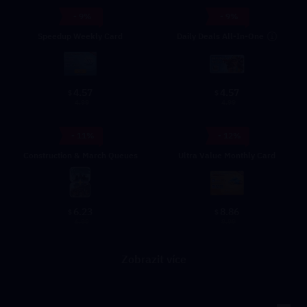
- 9%
- 9%
Daily Deals All-In-One
Speedup Weekly Card
4.57
4.57
$
$
4.99
4.99
- 11%
- 12%
Construction & March Queues
Ultra Value Monthly Card
6.23
8.86
$
$
6.99
9.99
Zobrazit více