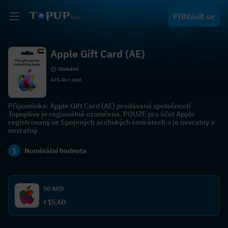
Přihlásit se
Apple Gift Card (AE)
Globální
431.4k+ sold
Připomínka: Apple Gift Card (AE) prodávaná společností
Topuplive je regionálně uzamčena. POUZE pro účet Apple
registrovaný ve Spojených arabských emirátech a je nevratný a
nevratný
1
Nominální hodnota
50 AED
15.60
$