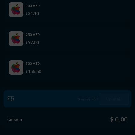
100 AED
31.10
$
250 AED
77.80
$
500 AED
155.50
$
Uplatnit
$ 0.00
Celkem