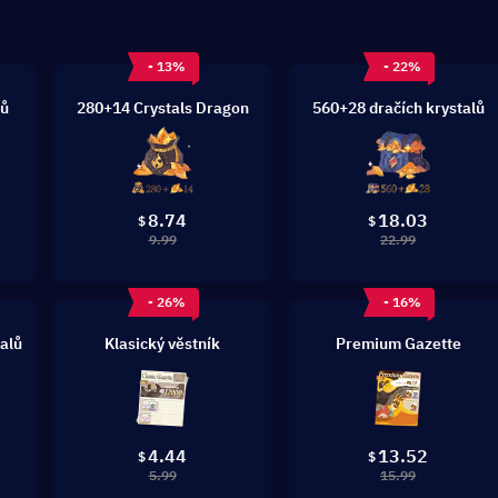
- 13%
- 22%
lů
280+14 Crystals Dragon
560+28 dračích krystalů
8.74
18.03
$
$
9.99
22.99
- 26%
- 16%
alů
Klasický věstník
Premium Gazette
4.44
13.52
$
$
5.99
15.99