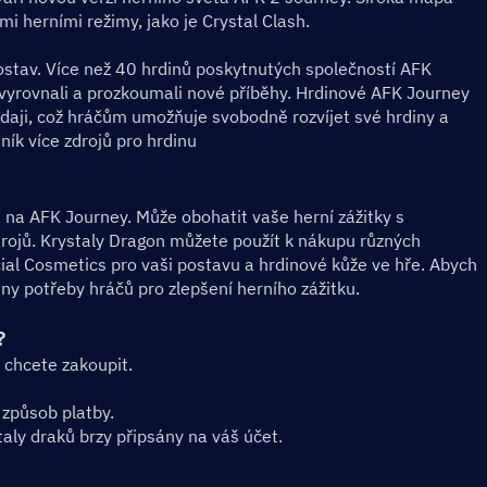
i herními režimy, jako je Crystal Clash.
postav. Více než 40 hrdinů poskytnutých společností AFK 
yrovnali a prozkoumali nové příběhy. Hrdinové AFK Journey 
údaji, což hráčům umožňuje svobodně rozvíjet své hrdiny a 
dník více zdrojů pro hrdinu
a na AFK Journey. Může obohatit vaše herní zážitky s 
drojů. Krystaly Dragon můžete použít k nákupu různých 
cial Cosmetics pro vaši postavu a hrdinové kůže ve hře. Abych 
ny potřeby hráčů pro zlepšení herního zážitku.
?
 chcete zakoupit.
 způsob platby.
ly draků brzy připsány na váš účet.