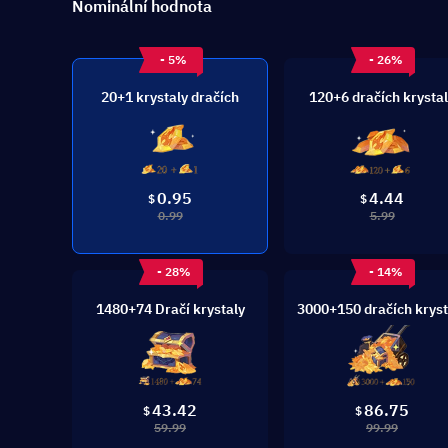
Nominální hodnota
- 5%
- 26%
20+1 krystaly dračích
120+6 dračích krysta
0.95
4.44
$
$
0.99
5.99
- 28%
- 14%
1480+74 Dračí krystaly
3000+150 dračích kryst
43.42
86.75
$
$
59.99
99.99