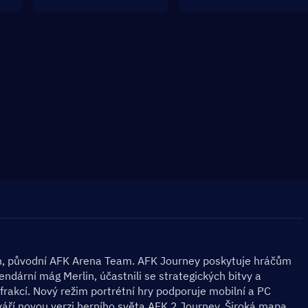
th, původní AFK Arena Team. AFK Journey poskytuje hráčům 
endární mág Merlin, účastnili se strategických bitvy a 
frakcí. Nový režim portrétní hry podporuje mobilní a PC 
ytváří novou verzi herního světa AFK 2 Journey. Široká mapa 