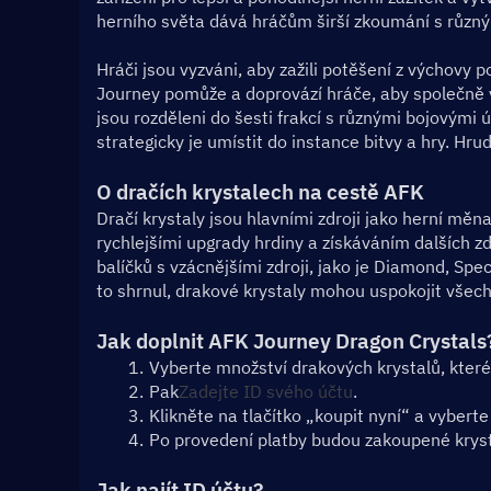
herního světa dává hráčům širší zkoumání s různým
Hráči jsou vyzváni, aby zažili potěšení z výchovy 
Journey pomůže a doprovází hráče, aby společně v
jsou rozděleni do šesti frakcí s různými bojovými 
strategicky je umístit do instance bitvy a hry. Hru
O dračích krystalech na cestě AFK
Dračí krystaly jsou hlavními zdroji jako herní měn
rychlejšími upgrady hrdiny a získáváním dalších z
balíčků s vzácnějšími zdroji, jako je Diamond, Spe
to shrnul, drakové krystaly mohou uspokojit všech
Jak doplnit AFK Journey Dragon Crystals
Vyberte množství drakových krystalů, které
Pak
Zadejte ID svého účtu
.
Klikněte na tlačítko „koupit nyní“ a vyberte
Po provedení platby budou zakoupené krysta
Jak najít ID účtu?