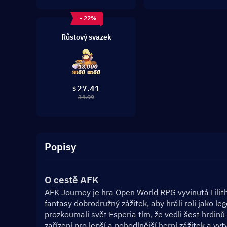
- 22%
Růstový svazek
27.41
$
34.99
Popisy
O cestě AFK
AFK Journey je hra Open World RPG vyvinutá Lili
fantasy dobrodružný zážitek, aby hráli roli jako leg
prozkoumali svět Esperia tím, že vedli šest hrdinů 
zařízení pro lepší a pohodlnější herní zážitek a v