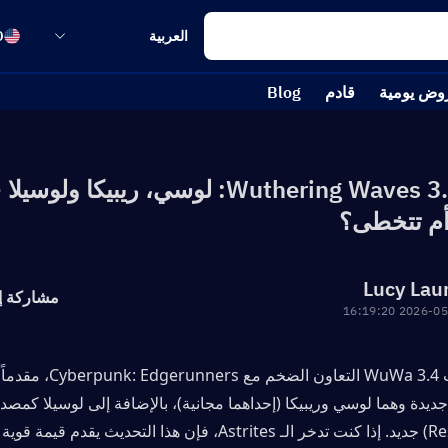
العربية
D
وض يومية
قادم
Blog
رايات Wuthering Waves 3.4: لوسي، ريبيكا ولوس
م تتخطى؟
Lucy Lau
مشاركة إ
2026-05-29 16