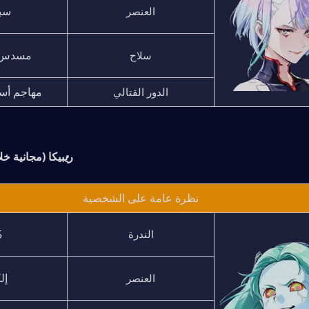
 سب
العنصر
مسدس س
سلاح
مهاجم أس
الدور القتالي
ريبيكا (مجانية خ
نظرة عامة على الشخصية
★
الندرة
إل
العنصر