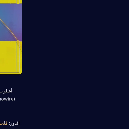
الدور: 
مُلحق ضرر 