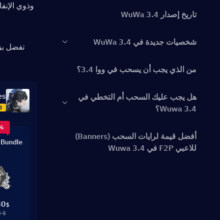
تاريخ إصدار WuWa 3.4
شخصيات جديدة في WuWa 3.4
تفضل بز
من الذي يجب أن يسحب في ووا 3.4؟
es
هل يجب عليك السحب أم التخطي في
Wuwa 3.4؟
8
8%
أفضل قيمة لرايات السحب (Banners)
 Bundle
للاعبي F2P في Wuwa 3.4
تكلفة الـ Astrite ونظام الـ Pity المتوقع
لتحديث Wuwa 3.4
80
$
$ 200.94
راية الأسلحة في WuWa 3.4 – هل تستحق