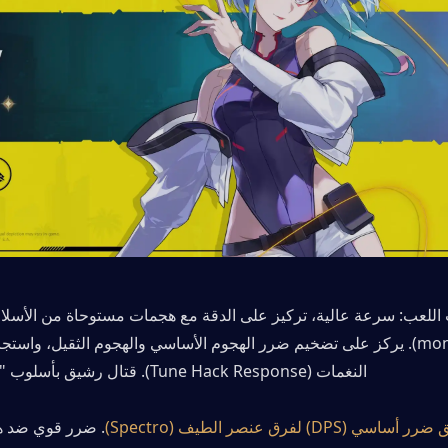
النغمات (Tune Hack Response). قتال رشيق بأسلوب "المشرط".
أساسي (DPS) لفرق عنصر الطيف (Spectro)