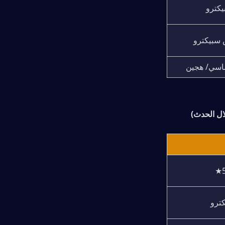
يكترو
بيكترو
اسي/ هجين
لال الحدث)
5
كترو