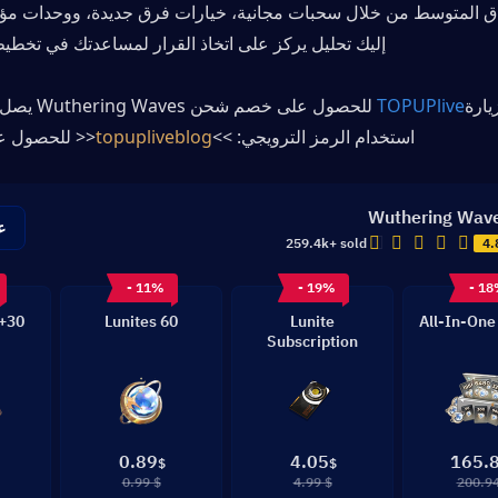
إليك تحليل يركز على اتخاذ القرار لمساعدتك في تخطيط
يارة
TOPUPlive
استخدام الرمز الترويجي: >>
topupliveblog
<< للحصول ع
Wuthering Wav
ع
259.4k+ sold
4.
- 11%
- 19%
- 1
Lunites
60 Lunites
Lunite
All-In-One
Subscription
0.89
4.05
165.
$
$
$ 0.99
$ 4.99