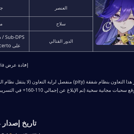
 ج
العنصر
م
سلاح
الدور القتالي
على Concerto و Echo
إعادة عرض Cartethyia 
تاريخ إصدار WuWa 3.4