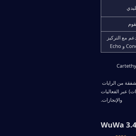
ليدي
قوم
Sub-DPS / دعم مع التركيز 
يتميز هذا التعاون بنظام شفقة (pity) منفصل لراية التعاون (لا ينتقل نظام الشفقة من الرايات 
القياسية). توقع سحبات مجانية سخية (تم الإبلاغ عن إجمالي 110-160+ في التسريبات) عبر الفعاليات 
والإنجازات.