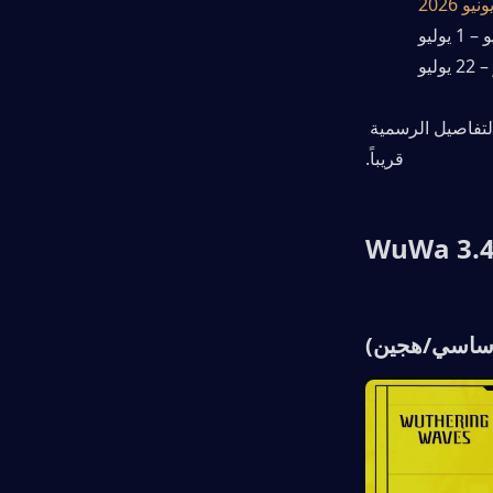
يتم بث العرض المباشر للمعاينة للإصدار 3.4 الآن (29 مايو 2026)، لذا ستصدر التفاصيل الرسمية 
قريباً.
ساسي/هجين)