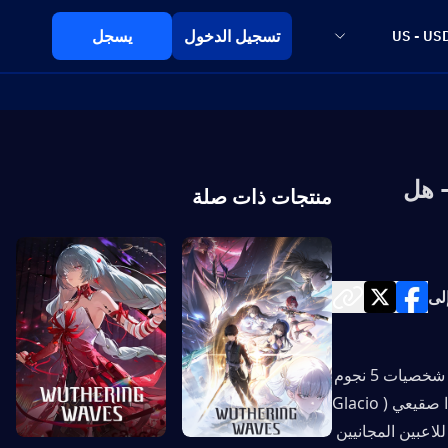
تسجيل الدخول
يسجل
US - US
يلا - هل
منتجات ذات صلة
لى
يجلب تحديث WuWa 3.4 التعاون الضخم مع Cyberpunk: Edgerunners، مقدماً شخصيات 5 نجوم 
محدودة جديدة وهما لوسي وريبيكا (إحداهما مجانية)، بالإضافة إلى لوسيلا كمصدا صقيعي (Glacio 
Resonator) جديد. إذا كنت تدخر الـ Astrites، فإن هذا التحديث يقدم قيمة قوية للاعبين المجانيين 