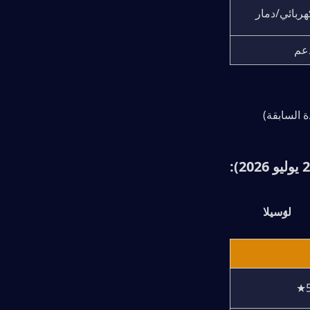
بائي/دمار
عم
 السابقة)
لوسيلا
5