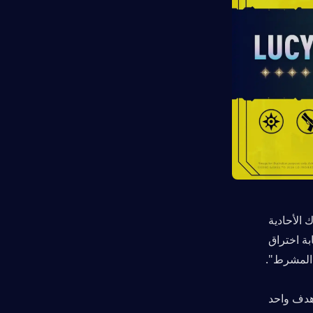
أسلوب اللعب: سرعة عالية، تركيز على الدقة مع هجمات مستوحاة من الأسلاك الأحادية 
(monowire). يركز على تضخيم ضرر الهجوم الأساسي والهجوم الثقيل، واستجابة اختراق 
. ضرر قوي ضد هدف واحد 