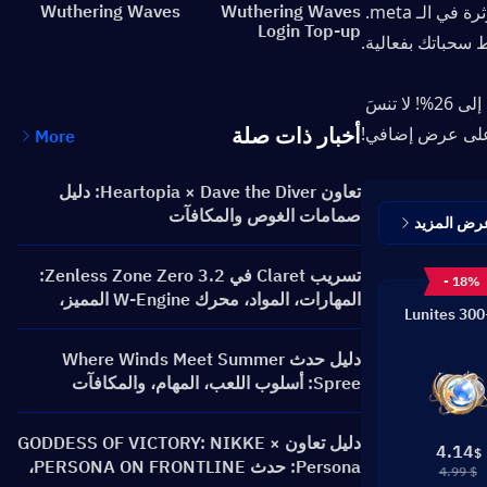
وذوي الإنفاق المتوسط من خلال سحبات مجانية، خيارات فرق جديدة، ووحدات مؤثرة في الـ meta. 
Wuthering Waves
Wuthering Waves
Login Top-up
 سحباتك بفعالية.
 للحصول على خصم شحن Wuthering Waves يصل إلى 26%! لا تنسَ 
أخبار ذات صلة
لى عرض إضافي!
More
تعاون Heartopia × Dave the Diver: دليل
صمامات الغوص والمكافآت
رض المزيد
تسريب Claret في Zenless Zone Zero 3.2:
- 18%
المهارات، المواد، محرك W-Engine المميز،
300+30 
وسينما العقل
دليل حدث Where Winds Meet Summer
Spree: أسلوب اللعب، المهام، والمكافآت
دليل تعاون GODDESS OF VICTORY: NIKKE ×
4.14
$
Persona: حدث PERSONA ON FRONTLINE،
$ 4.99