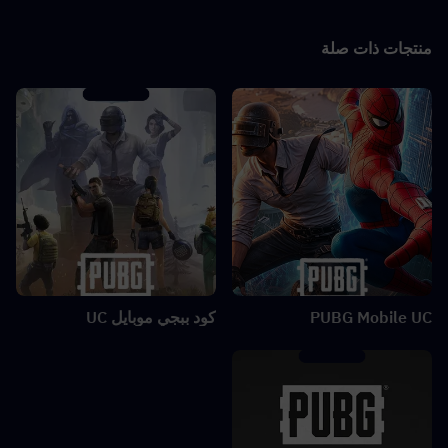
منتجات ذات صلة
PUBG Mobile UC
كود ببجي موبايل UC