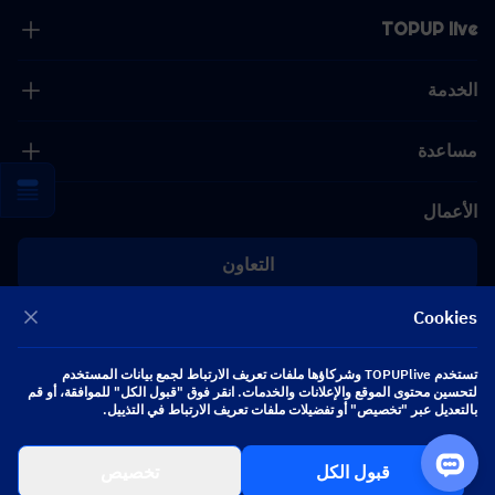
TOPUP live
الخدمة
مساعدة
الأعمال
التعاون
Cookies
[email protected]
[email protected]
تستخدم TOPUPlive وشركاؤها ملفات تعريف الارتباط لجمع بيانات المستخدم
لتحسين محتوى الموقع والإعلانات والخدمات. انقر فوق "قبول الكل" للموافقة، أو قم
بالتعديل عبر "تخصيص" أو تفضيلات ملفات تعريف الارتباط في التذييل.
تابعنا
قبول الكل
تخصيص
Copyright 2026 SEA WHALE TECHNOLOGY PTE.LTD. All Rights Reserved.