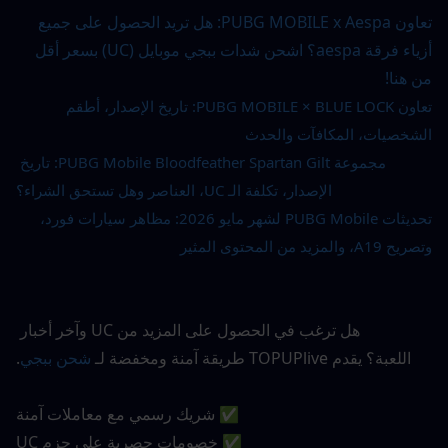
تعاون PUBG MOBILE x Aespa: هل تريد الحصول على جميع 
أزياء فرقة aespa؟ اشحن شدات ببجي موبايل (UC) بسعر أقل 
من هنا!
تعاون PUBG MOBILE × BLUE LOCK: تاريخ الإصدار، أطقم 
الشخصيات، المكافآت والحدث
مجموعة PUBG Mobile Bloodfeather Spartan Gilt: تاريخ 
الإصدار، تكلفة الـ UC، العناصر وهل تستحق الشراء؟
تحديثات PUBG Mobile لشهر مايو 2026: مظاهر سيارات فورد، 
وتصريح A19، والمزيد من المحتوى المثير
هل ترغب في الحصول على المزيد من UC وآخر أخبار 
اللعبة؟ يقدم TOPUPlive طريقة آمنة ومخفضة لـ
شحن ببجي
.
✅ شريك رسمي مع معاملات آمنة
✅ خصومات حصرية على حزم UC