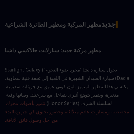
جديد
▍
مظهر المركبة ومظهر الطائرة الشراعية
مظهر مركبة جديد: ستارلايت جالاكسي داشيا
تحول سيارة داتشا 'مجرة ضوء النجوم' (Starlight Galaxy 
Dacia) سيارة السيدان الشهيرة في اللعبة إلى تحفة فنية سماوية. 
يكتسي هذا المظهر المتميز بلون كوني عميق مع جزيئات سديمية 
متغيرة، ويتميز بتوهج أثيري يتفاعل مع سرعتك. وبقائها وفية 
لسلسلة الشرف (Honor Series)،
تتميز بأصوات محرك 
مخصصة، ومسارات عادم متلألئة، وحضور نخبوي في جزيرة البدء 
من أجل وصول فائق الأناقة.