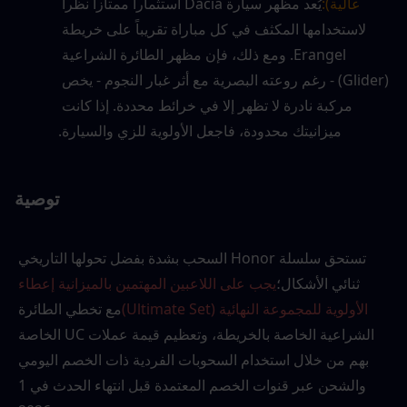
عالية):
يُعد مظهر سيارة Dacia استثماراً ممتازاً نظراً 
لاستخدامها المكثف في كل مباراة تقريباً على خريطة 
Erangel. ومع ذلك، فإن مظهر الطائرة الشراعية 
(Glider) - رغم روعته البصرية مع أثر غبار النجوم - يخص 
مركبة نادرة لا تظهر إلا في خرائط محددة. إذا كانت 
ميزانيتك محدودة، فاجعل الأولوية للزي والسيارة.
توصية
تستحق سلسلة Honor السحب بشدة بفضل تحولها التاريخي 
ثنائي الأشكال؛
يجب على اللاعبين المهتمين بالميزانية إعطاء 
الأولوية للمجموعة النهائية (Ultimate Set)
مع تخطي الطائرة 
الشراعية الخاصة بالخريطة، وتعظيم قيمة عملات UC الخاصة 
بهم من خلال استخدام السحوبات الفردية ذات الخصم اليومي 
والشحن عبر قنوات الخصم المعتمدة قبل انتهاء الحدث في 1 