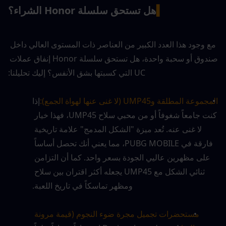
▍
هل تستحق سلسلة Honor الشراء؟
مع وجود هذا العدد الكبير من العناصر ذات المستوى العالي داخل 
صندوق أو سحبة واحدة، هل تستحق سلسلة Honor إنفاق عملات 
UC التي كسبتها بشق الأنفس؟ إليك تحليلنا:
المجموعة المطلقة وUMP45 (لا غنى عنها لهواة الجمع):
إذا 
كنت جامعاً شغوفاً أو من محبي سلاح UMP45، فهذا خيار 
لا غنى عنه. تُعد ميزة "الشكل المدمج" علامة تاريخية 
فارقة في PUBG MOBILE، مما يعني أنك تحصل أساساً 
على مظهرين عاليي الجودة بسعر واحد. كما أن التزامن 
ثنائي الشكل مع UMP45 يجعله أكثر اقتران بين سلاح 
ومظهر تماسكاً في تاريخ اللعبة.
مستحضرات تجميل مجرة ضوء النجوم (قيمة مرونة 