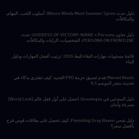
دليل حدث Where Winds Meet Summer Spree: أسلوب اللعب، المهام،
والمكافآت
دليل تعاون GODDESS OF VICTORY: NIKKE × Persona: حدث
PERSONA ON FRONTLINE، الشخصيات، الرايات والمكافآت
قائمة مستويات مهارات البقاء للبط 2026: ترتيب أفضل المهارات ودليل
البناء
Marvel Rivals تقدم تنسيق حزمة PYO الجديد: كيف تشتري بذكاء في
تحديث متجر الموسم 9.5
دليل المبتدئين في Growtopia: احصل على أول قفل عالم (World Lock)
بسرعة وأمان
دليل شحن Punishing Gray Raven: كيف تحصل على بطاقات قوس قزح
بأفضل سعر؟