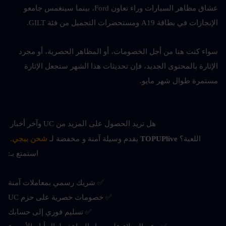
عشاق مظاهر السيارات وراء تعاون Ford، بينما سينغمس جامعو 
الإنجازات في بطاقة A19 ومستحضرات التجميل من فئة GILT.
سواء كنت هنا من أجل الخصومات، أو المظاهر الحصرية، أو مجرد 
الإثارة بالمحتوى الجديد، فإن تحديثات هذا الشهر ستجعل الإثارة 
مستمرة طوال شهر مايو.
هل تريد الحصول على المزيد من UC وآخر أخبار 
اللعبة؟ 
TOPUPlive
 يقدم وسيلة آمنة و
مخفضة لـ 
شحن ببجي
. 
استمتع بـ:
✅ شريك رسمي بمعاملات آمنة
✅ خصومات حصرية على حزم UC
✅ تسليم فوري إلى حسابك