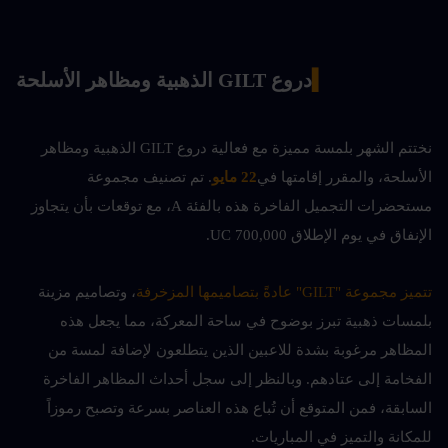
▍
دروع GILT الذهبية ومظاهر الأسلحة
نختتم الشهر بلمسة مميزة مع فعالية دروع GILT الذهبية ومظاهر 
الأسلحة، والمقرر إقامتها في
22 مايو
. تم تصنيف مجموعة 
مستحضرات التجميل الفاخرة هذه بالفئة A، مع توقعات بأن يتجاوز 
الإنفاق في يوم الإطلاق 700,000 UC.
تتميز مجموعة "GILT" عادةً بتصاميمها المزخرفة
، وتصاميم مزينة 
بلمسات ذهبية تبرز بوضوح في ساحة المعركة، مما يجعل هذه 
المظاهر مرغوبة بشدة للاعبين الذين يتطلعون لإضافة لمسة من 
الفخامة إلى عتادهم. وبالنظر إلى سجل أحداث المظاهر الفاخرة 
السابقة، فمن المتوقع أن تُباع هذه العناصر بسرعة وتصبح رموزاً 
للمكانة والتميز في المباريات.