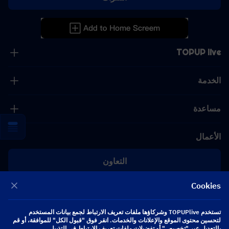
TOPUP live
الخدمة
مساعدة
الأعمال
التعاون
Cookies
[email protected]
[email protected]
تستخدم TOPUPlive وشركاؤها ملفات تعريف الارتباط لجمع بيانات المستخدم
لتحسين محتوى الموقع والإعلانات والخدمات. انقر فوق "قبول الكل" للموافقة، أو قم
بالتعديل عبر "تخصيص" أو تفضيلات ملفات تعريف الارتباط في التذييل.