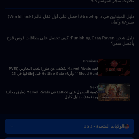
تحديث متجر الموسم 9.5
دليل المبتدئين في Growtopia: احصل على أول قفل عالم (World Lock)
بسرعة وأمان
دليل شحن Punishing Gray Raven: كيف تحصل على بطاقات قوس قزح
بأفضل سعر؟
Previous
لعبة Marvel Rivals تكشف عن طور اللعب التعاوني (PVE)
"Blood Hunt" وأزياء Hellfire Gala قبل إطلاقها في 23
أبريل
Next
كيفية الحصول على Lattice في Marvel Rivals (طرق مجانية
ومدفوعة) - دليل كامل
الولايات المتحدة - USD