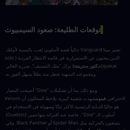
▍
توقعات الطليعة: صعود السيمبيوت
تعتبر ميتا Vanguard حالياً قصة لأسلوبي لعب. بالنسبة لأولئك 
الذين يبحثون عن الاستمرارية في قائمة الانتظار الفردية (solo 
queue)،
دكتور سترينج
لا يزال "ملك التصنيف". ضرره العالي 
ومجموعته البديهية تجعل منه بطلاً يسهل الفوز به.
ومع ذلك، بما أن تشكيلات "Dive" أصبحت المعيار 
الاحترافي،
فينوم
شهدت شعبية كبيرة. يلاحظ المحللون أن Venom 
هو حاليًا الدبابة الرئيسية الأكثر ثباتًا وسهولة في الاستخدام في 
أسلوب الـ "Dive"، خاصة عند اقترانه بمهاجمين (Duelists) 
يتمتعون بالحركية مثل Spider-Man أو Black Panther. وفي 