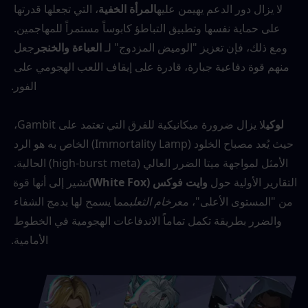
لا يزال دور الدعم يهيمن عليه
المرأة الخفية
، التي تجعلها قدرتها 
على حماية نفسها وتطبيق التباطؤ كابوساً مستمراً للمهاجمين. 
ومع ذلك، فإن تعزيز "الوميض المزدوج" لـ 
العباءة والخنجر
جعل 
منهم قوة دفاعية جبارة، قادرة على إيقاف اللعب الهجومي على 
الفور.
لوكي
لا يزال ضرورة ميكانيكية للفرق التي تعتمد على Gambit، 
حيث يُعد مصباح الخلود (Immortality Lamp) الخاص به هو الرد 
الأمثل لمواجهة ميتا الضرر العالي (high-burst meta) الحالية. 
التقارير الأولية حول 
وايت فوكس (White Fox)
تشير إلى أنها قوة 
من "المستوى الأعلى"، مع
رخام الثعلب
مما يسمح لها بدمج الشفاء 
والضرر بطريقة تكمل تماماً الاندفاعات الهجومية في الخطوط 
الأمامية.