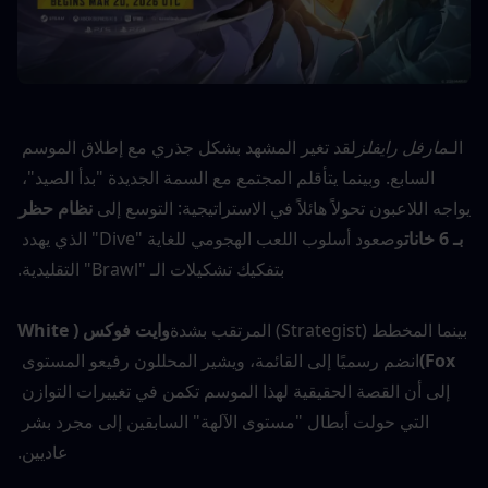
الـ
مارفل رايفلز
لقد تغير المشهد بشكل جذري مع إطلاق الموسم 
السابع. وبينما يتأقلم المجتمع مع السمة الجديدة "بدأ الصيد"، 
يواجه اللاعبون تحولاً هائلاً في الاستراتيجية: التوسع إلى 
نظام حظر 
بـ 6 خانات
وصعود أسلوب اللعب الهجومي للغاية "Dive" الذي يهدد 
بتفكيك تشكيلات الـ "Brawl" التقليدية.
بينما المخطط (Strategist) المرتقب بشدة
وايت فوكس (White 
Fox)
انضم رسميًا إلى القائمة، ويشير المحللون رفيعو المستوى 
إلى أن القصة الحقيقية لهذا الموسم تكمن في تغييرات التوازن 
التي حولت أبطال "مستوى الآلهة" السابقين إلى مجرد بشر 
عاديين.