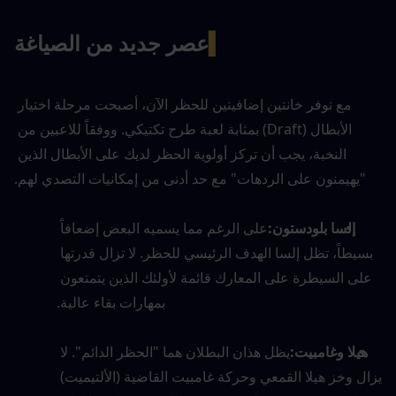
▍
عصر جديد من الصياغة
مع توفر خانتين إضافيتين للحظر الآن، أصبحت مرحلة اختيار 
الأبطال (Draft) بمثابة لعبة طرح تكتيكي. ووفقاً للاعبين من 
النخبة، يجب أن تركز أولوية الحظر لديك على الأبطال الذين 
"يهيمنون على الردهات" مع حد أدنى من إمكانيات التصدي لهم.
إلسا بلودستون:
على الرغم مما يسميه البعض إضعافاً 
بسيطاً، تظل إلسا الهدف الرئيسي للحظر. لا تزال قدرتها 
على السيطرة على المعارك قائمة لأولئك الذين يتمتعون 
بمهارات بقاء عالية.
هيلا وغامبيت:
يظل هذان البطلان هما "الحظر الدائم". لا 
يزال وخز هيلا القمعي وحركة غامبيت القاضية (الألتيميت) 