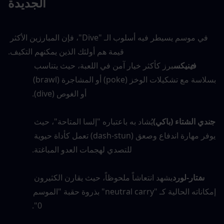
الجديدة
في موسم يسيطر فيه أسلوب الـ "Dive"، فإن المبارزين الأكثر 
قيمة هم أولئك الذين يمكنهم التكيف.
فينيكس
برز كأكثر خيار آمن في اللعبة، حيث يتناسب 
بسلاسة مع تشكيلات الوخز (poke) أو المشاجرة (brawl) 
أو الغوص (dive).
جندي الشتاء (باكي)
يُشاد به باعتباره "إلسا المتاحة"، حيث 
يوفر مهارة اندفاع وصعق (dash-stun) تعمل كأداة حيوية 
للتصدي لهجمات العدو المباغتة.
ستار-لورد
يشهد انتعاشاً ملحوظاً، حيث يقارن الكثيرون 
إمكاناته الحالية كـ "neutral carry" بذروة حقبة "الموسم 
0".