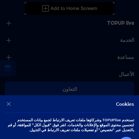
TOPUP live
الخدمة
مساعدة
الأعمال
التعاون
Cookies
[email protected]
[email protected]
تستخدم TOPUPlive وشركاؤها ملفات تعريف الارتباط لجمع بيانات المستخدم
لتحسين محتوى الموقع والإعلانات والخدمات. انقر فوق "قبول الكل" للموافقة، أو قم
تابعنا
بالتعديل عبر "تخصيص" أو تفضيلات ملفات تعريف الارتباط في التذييل.