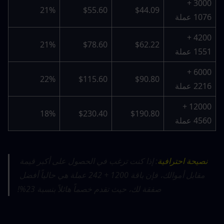
3000 + 
21%
$55.60
$44.09
1076 عملة
4200 + 
21%
$78.60
$62.22
1551 عملة
6000 + 
22%
$115.60
$90.80
2216 عملة
12000 + 
18%
$230.40
$190.80
4560 عملة
نصيحة احترافية
: إذا كنت ترغب في الحصول على أكبر قيمة 
مقابل أموالك، فإن باقة 1200 + 242 عملة هي حالياً أفضل 
صفقة لك، حيث تقدم خصماً هائلاً بنسبة 23%!