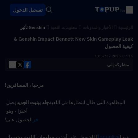
تسجيل الدخول
الرئيسية
الأخبار والمدونات
معلومات اللعبة
Genshin تأثير
Genshin Impact Bennett New Skin Gameplay Leak &
كيفية الحصول
2025-07-15 10:52:32
مشاركة إلى
مرحبا ، المسافرين!
المظاهرة التي طال انتظارها في اللعبة
جلد بينيت الجديد
وصل 
أخيرًا - وهو
حر
للحصول على!
يتبع [
topuplive
] للحصول على أحدث معلومات اللعبة وخصمك.