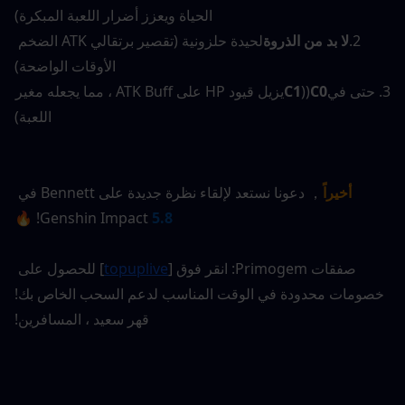
الحياة ويعزز أضرار اللعبة المبكرة)
2.
لا بد من الذروة
لحيدة حلزونية (تقصير برتقالي ATK الضخم 
الأوقات الواضحة)
3. حتى في
C0
((
C1
يزيل قيود HP على ATK Buff ، مما يجعله مغير 
اللعبة)
أخيراً
， دعونا نستعد لإلقاء نظرة جديدة على Bennett في 
! 🔥
Genshin Impact
5.8
صفقات Primogem: انقر فوق [
topuplive
] للحصول على 
خصومات محدودة في الوقت المناسب لدعم السحب الخاص بك!
قهر سعيد ، المسافرين!