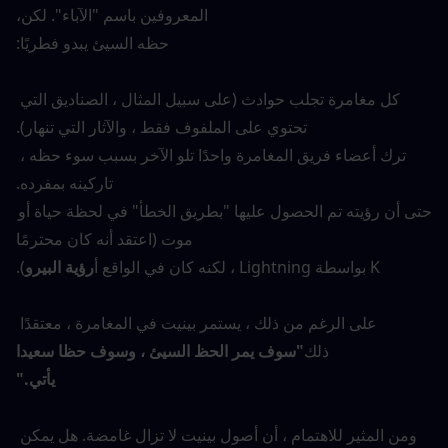
المعروفين باسم "الآباء". لكن،
حظه السيئ يبدو فطريًا:
كل مغامرة تجلب حوادث (على سبيل المثال ، الصناديق التي 
تحتوي على الملفوف فقط ، والآثار التي تنهار).
ترك أعضاء فريق المغامرة واحدًا تلو الآخر بسبب سوء حظه ، 
تاركينه بمفرده.
حتى أن رؤيته تم الحصول عليها "بطريق الخطأ" في لحظة حياة أو 
موت (اعتقد أنه كان محترمًا
K بواسطة Lightning ، لكنه كان في الواقع أ
رؤية البيرو
).
على الرغم من ذلك ، يستمر بينيت في المغامرة ، معتقدًا 
ذلك
"سوف يمر الحظ السيئ ، وسوف حظا سعيدا
يأتي."
ومن المثير للاهتمام ، أن أصول بينيت لا تزال غامضة. هل يمكن 