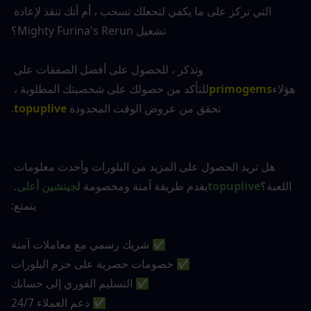
التي تركز على ما يكفي لتجعلك تسحب ، أم أنك تنقذ لإعادة 
تشغيل Mighty Furina's Rerun؟
وتذكر ، للحصول على أفضل الصفقات على 
هؤلاء
primogems
للتأكد من حصولك على شخصيتك المطلوبة ، 
تحقق من عروض الوقت المحدودة 
topuplive
.
هل تريد الحصول على المزيد من البلورات وأحدث معلومات 
اللعبة؟
topuplive
يقدم طريقة آمنة ومخصومة ل
جينشين أعلى
. 
يتمتع:
✅ شريك رسمي مع معاملات آمنة
✅ خصومات حصرية على حزم البلورات
✅ التسليم الفوري إلى حسابك
✅ دعم العملاء 24/7