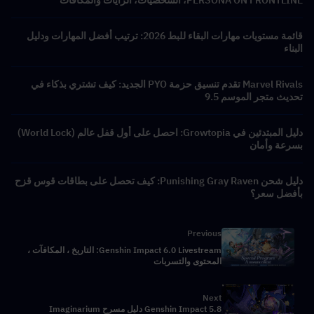
قائمة مستويات مهارات البقاء للبط 2026: ترتيب أفضل المهارات ودليل
البناء
Marvel Rivals تقدم تنسيق حزمة PYO الجديد: كيف تشتري بذكاء في
تحديث متجر الموسم 9.5
دليل المبتدئين في Growtopia: احصل على أول قفل عالم (World Lock)
بسرعة وأمان
دليل شحن Punishing Gray Raven: كيف تحصل على بطاقات قوس قزح
بأفضل سعر؟
Previous
Genshin Impact 6.0 Livestream: التاريخ ، المكافآت ،
المحتوى والتسربات
Next
Genshin Impact 5.8 دليل مسرح Imaginarium