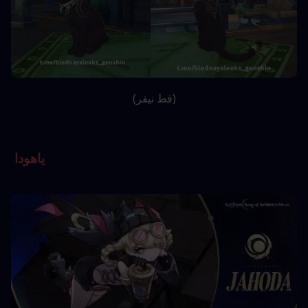
(قط نيفر)
ياهودا