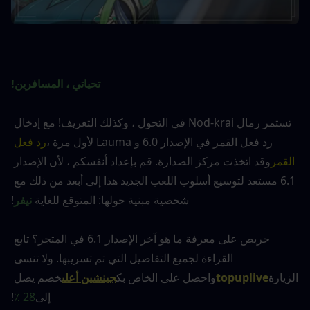
تحياتي ، المسافرين!
تستمر رمال Nod-krai في التحول ، وكذلك التعريف! مع إدخال 
رد فعل القمر في الإصدار 6.0 و Lauma لأول مرة ،
رد فعل 
القمر
وقد اتخذت مركز الصدارة. قم بإعداد أنفسكم ، لأن الإصدار 
6.1 مستعد لتوسيع أسلوب اللعب الجديد هذا إلى أبعد من ذلك مع 
شخصية مبنية حولها: المتوقع للغاية 
نيفر
!
حريص على معرفة ما هو آخر الإصدار 6.1 في المتجر؟ تابع 
القراءة لجميع التفاصيل التي تم تسريبها. ولا تنسى 
الزيارة
topuplive
واحصل على الخاص بك
جينشين أعلى
خصم يصل 
إلى
28 ٪
!