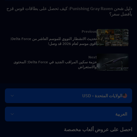
دليل شحن Punishing Gray Raven: كيف تحصل على بطاقات قوس قزح
بأفضل سعر؟
Previous
تحديث الانشطار النووي للموسم العاشر من Delta Force:
أقوى موسم لعام 2026 قد وصل!
Next
حزمة سكين المراقب الجديد في Delta Force: المحتوى
والاستعراض
الولايات المتحدة - USD
العربية
احصل على عروض ألعاب مخصصة