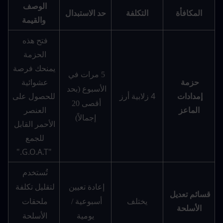
الوصف 
المكافأة
التكلفة
حد الاستبدال
والقيمة
فتح هذه 
الحزمة 
يمنحك فرصة 
5 مرات في 
عشوائية 
حزمة 
الأسبوع (بحد 
4 زلابية أرز
للحصول على 
إمدادات 
أقصى 20 
العنصر 
الماعز
إجمالاً)
الأحمر القابل 
للجمع 
"G.O.A.T."
تُستخدم 
إعادة تعيين 
لتقليل تكلفة 
قسائم تعديل 
يختلف
أسبوعية / 
ملحقات 
الأسلحة
يومية
الأسلحة 