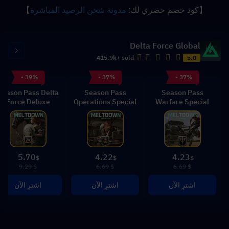
【كود خصم حصري لك: 
مدونة شحن الرصيد المباشرة
】
Delta Force Global
415.9k+ sold
5.0
- 39%
- 37%
- 37%
Season Pass Delta
Season Pass
Season Pass
Force Deluxe
Operations Special
Warfare Special
5.70
4.22
4.23
$
$
$
$ 9.29
$ 6.69
$ 6.69
اشترِ الآن
اشترِ الآن
اشترِ الآن