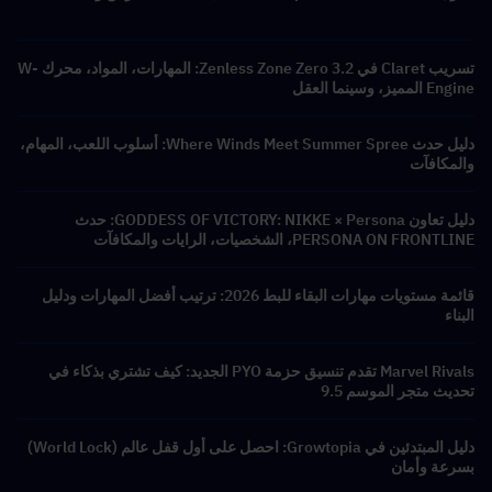
تسريب Claret في Zenless Zone Zero 3.2: المهارات، المواد، محرك W-
Engine المميز، وسينما العقل
دليل حدث Where Winds Meet Summer Spree: أسلوب اللعب، المهام،
والمكافآت
دليل تعاون GODDESS OF VICTORY: NIKKE × Persona: حدث
PERSONA ON FRONTLINE، الشخصيات، الرايات والمكافآت
قائمة مستويات مهارات البقاء للبط 2026: ترتيب أفضل المهارات ودليل
البناء
Marvel Rivals تقدم تنسيق حزمة PYO الجديد: كيف تشتري بذكاء في
تحديث متجر الموسم 9.5
دليل المبتدئين في Growtopia: احصل على أول قفل عالم (World Lock)
بسرعة وأمان