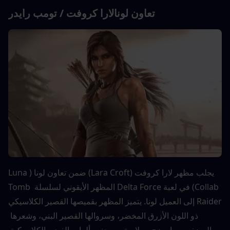
تعاون لونا
لارا كروفت / تومب رايدر
يجلب مظهر لارا كروفت (Lara Croft) ضمن تعاون لونا (Luna 
Collab) في لعبة Delta Force المظهر الأيقوني لسلسلة Tomb 
Raider إلى العميل لونا. يتميز المظهر بقميصها القصير الكلاسيكي 
ذو اللون الأزرق المخضر، وسروالها القصير البني، وشعرها 
المضفر، مما يمزج بسلاسة بين حنين ألعاب الفيديو الكلاسيكية 