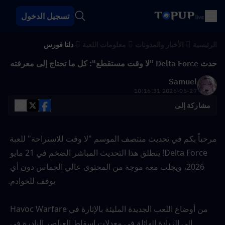
تسجيل الدخول
الرئيسية
الأخبار والمدونات
معلومات اللعبة
دلتا فورس
حدث Delta Force "لا وقت مستقطع": كل ما تحتاج إلى معرفته
Samuel
2026-05-27 10:16:31
مشاركة إلى
مرحباً بكم في تحديث منتصف الموسم "لا وقت للاستراحة" للعبة 
Delta Force! ينطلق هذا التحديث المباشر الضخم في 21 مايو 
2026، ويجلب معه موجة من المحتوى عالي الحماس دون أي 
توقف للخوادم.
من أوضاع اللعب الجديدة المليئة بالإثارة في Havoc Warfare 
إلى الزيادة الهائلة في معدلات إسقاط العناصر النادرة في 