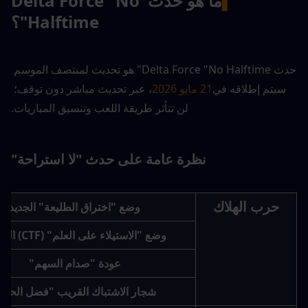
▍
ما هو حدث Delta Force "No 
Halftime"؟
حدث Delta Force "No Halftime" هو تحديث لمنتصف الموسم 
سيتم إطلاقه في
21 مايو 2026
، عبر تحديث مباشر دون توقف؛ 
لن تتأثر طريقة اللعب وتنسيق المباريات.
نظرة عامة على حدث "لا استراحة"
حرب الهلاك
وضع "اختراق الطليعة" الجديد
وضع "الاستيلاء على العلم" (CTF) المطور
عودة "صدام السهم"
شجار الاشتباك القريب "فضل الحظ