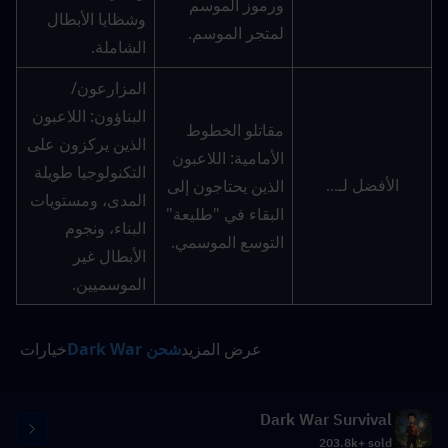
ورموز الموسم 
وشظايا الأبطال 
لمتجر الموسم.
الشاملة.
المزارعون/
البناؤون: اللاعبون 
مقاتلو الخطوط 
الذين يركزون على 
الأمامية: اللاعبون 
التكنولوجيا طويلة 
الذين يحتاجون إلى 
الأفضل لـ...
المدى، ومستويات 
البقاء في "طليعة" 
البناء، ونجوم 
التوسع الموسمي.
الأبطال غير 
الموسميين.
عرض المزيد
شحن Dark War
خيارات 
Dark War Survival
203.8k+ sold