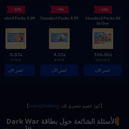
- 12%
- 9%
- 10%
9.99 Standard Packs
4.99 Standard Packs
Standard Packs All
In One
8.83
4.55
166.86
$
$
$
$ 9.99
$ 4.99
$ 184.95
اشترِ الآن
اشترِ الآن
اشترِ الآن
【كود خصم حصري لك: 
topupliveblog
】
▍
الأسئلة الشائعة حول 
بطاقة Dark War 