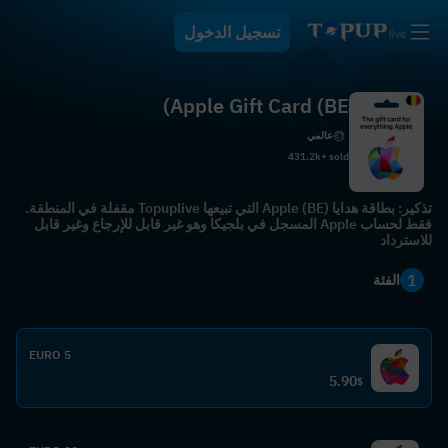
تسجيل الدخول
Apple Gift Card (BE)
عالمي
431.2k+ sold
تذكير: بطاقة هدايا Apple (BE) التي تبيعها Topuplive مقفلة في المنطقة.
فقط لحساب Apple المسجل في بلجيكا وهو غير قابل للإرجاع وغير قابل
للاسترداد
1
الفئة
5 EURO
5.90
$