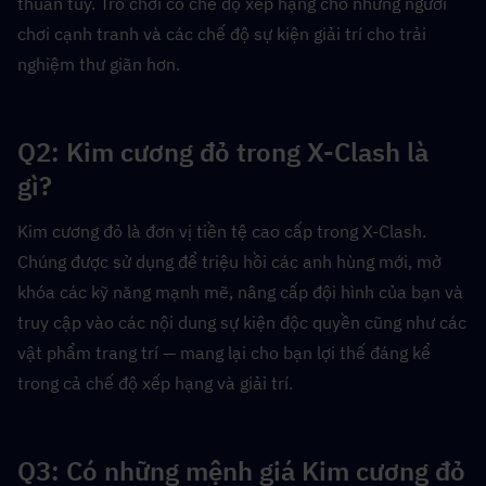
thuần túy. Trò chơi có chế độ xếp hạng cho những người 
chơi cạnh tranh và các chế độ sự kiện giải trí cho trải 
nghiệm thư giãn hơn.
Q2: Kim cương đỏ trong X-Clash là 
gì?  
Kim cương đỏ là đơn vị tiền tệ cao cấp trong X-Clash. 
Chúng được sử dụng để triệu hồi các anh hùng mới, mở 
khóa các kỹ năng mạnh mẽ, nâng cấp đội hình của bạn và 
truy cập vào các nội dung sự kiện độc quyền cũng như các 
vật phẩm trang trí — mang lại cho bạn lợi thế đáng kể 
trong cả chế độ xếp hạng và giải trí.
Q3: Có những mệnh giá Kim cương đỏ 