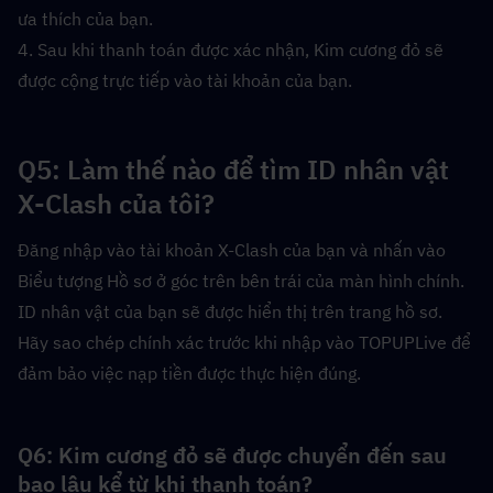
ưa thích của bạn.
4. Sau khi thanh toán được xác nhận, Kim cương đỏ sẽ 
được cộng trực tiếp vào tài khoản của bạn.
Q5: Làm thế nào để tìm ID nhân vật 
X-Clash của tôi?  
Đăng nhập vào tài khoản X-Clash của bạn và nhấn vào 
Biểu tượng Hồ sơ ở góc trên bên trái của màn hình chính. 
ID nhân vật của bạn sẽ được hiển thị trên trang hồ sơ. 
Hãy sao chép chính xác trước khi nhập vào TOPUPLive để 
đảm bảo việc nạp tiền được thực hiện đúng.
Q6: Kim cương đỏ sẽ được chuyển đến sau 
bao lâu kể từ khi thanh toán?  