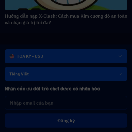
Hướng dẫn nạp X-Clash: Cách mua Kim cương đỏ an toàn
và nhận giá trị tối đa?
HOA KỲ - USD
Tiếng Việt
Nhận các ưu đãi trò chơi được cá nhân hóa
Đăng ký