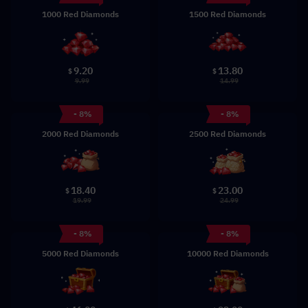
1000 Red Diamonds
1500 Red Diamonds
9.20
13.80
$
$
9.99
14.99
- 8%
- 8%
2000 Red Diamonds
2500 Red Diamonds
18.40
23.00
$
$
19.99
24.99
- 8%
- 8%
5000 Red Diamonds
10000 Red Diamonds