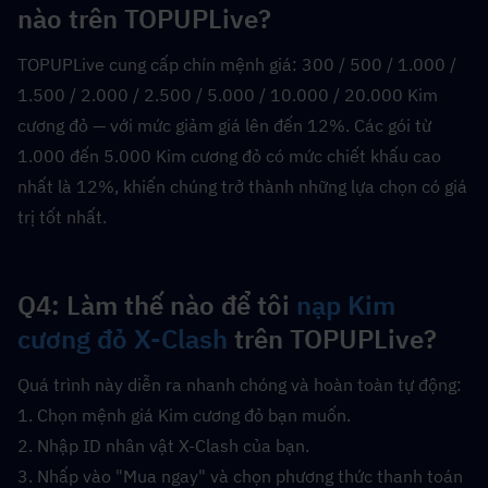
nào trên TOPUPLive?  
TOPUPLive cung cấp chín mệnh giá: 300 / 500 / 1.000 / 
1.500 / 2.000 / 2.500 / 5.000 / 10.000 / 20.000 Kim 
cương đỏ — với mức giảm giá lên đến 12%. Các gói từ 
1.000 đến 5.000 Kim cương đỏ có mức chiết khấu cao 
nhất là 12%, khiến chúng trở thành những lựa chọn có giá 
trị tốt nhất.
Q4: Làm thế nào để tôi 
nạp Kim 
cương đỏ X-Clash
 trên TOPUPLive?  
Quá trình này diễn ra nhanh chóng và hoàn toàn tự động:
1. Chọn mệnh giá Kim cương đỏ bạn muốn.
2. Nhập ID nhân vật X-Clash của bạn.
3. Nhấp vào "Mua ngay" và chọn phương thức thanh toán 