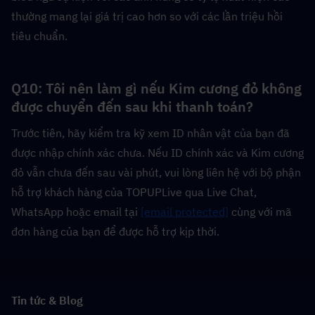
thường mang lại giá trị cao hơn so với các lần triệu hồi 
tiêu chuẩn.
Q10: Tôi nên làm gì nếu Kim cương đỏ không 
được chuyển đến sau khi thanh toán?  
Trước tiên, hãy kiểm tra kỹ xem ID nhân vật của bạn đã 
được nhập chính xác chưa. Nếu ID chính xác và Kim cương 
đỏ vẫn chưa đến sau vài phút, vui lòng liên hệ với bộ phận 
hỗ trợ khách hàng của TOPUPLive qua Live Chat, 
WhatsApp hoặc email tại 
[email protected]
 cùng với mã 
đơn hàng của bạn để được hỗ trợ kịp thời.
Tin tức & Blog