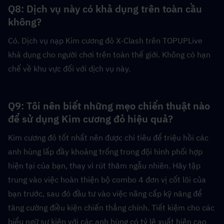
Q8: Dịch vụ này có khả dụng trên toàn cầu 
không?  
Có. Dịch vụ nạp Kim cương đỏ X-Clash trên TOPUPLive 
khả dụng cho người chơi trên toàn thế giới. Không có hạn 
chế về khu vực đối với dịch vụ này.
Q9: Tôi nên biết những mẹo chiến thuật nào 
để sử dụng Kim cương đỏ hiệu quả?  
Kim cương đỏ tốt nhất nên được chi tiêu để triệu hồi các 
anh hùng lấp đầy khoảng trống trong đội hình phối hợp 
hiện tại của bạn, thay vì rút thăm ngẫu nhiên. Hãy tập 
trung vào việc hoàn thiện bộ combo 4 đơn vị cốt lõi của 
bạn trước, sau đó đầu tư vào việc nâng cấp kỹ năng để 
tăng cường điều kiện chiến thắng chính. Tiết kiệm cho các 
biểu ngữ sự kiện với các anh hùng có tỷ lệ xuất hiện cao 