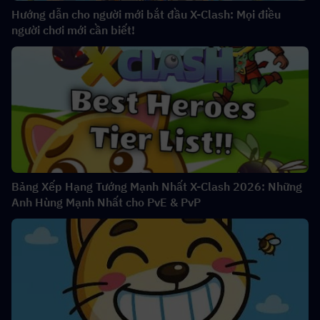
Hướng dẫn cho người mới bắt đầu X-Clash: Mọi điều
người chơi mới cần biết!
Bảng Xếp Hạng Tướng Mạnh Nhất X-Clash 2026: Những
Anh Hùng Mạnh Nhất cho PvE & PvP