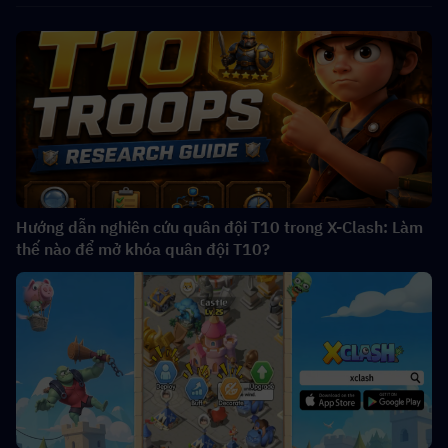
Hướng dẫn nghiên cứu quân đội T10 trong X-Clash: Làm
thế nào để mở khóa quân đội T10?