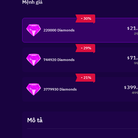
Mệnh giá
- 30%
21
$
220000 Diamonds
29
- 29%
71
$
744920 Diamonds
99
- 21%
399
$
3779930 Diamonds
499
Mô tả