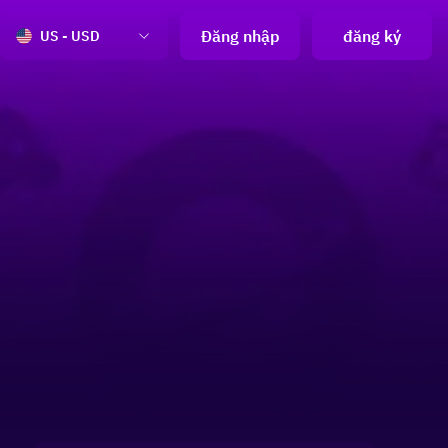
Đăng nhập
đăng ký
US - USD