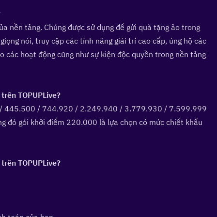
  
ủa nền tảng. Chúng được sử dụng để gửi quà tặng ảo trong 
iọng nói, truy cập các tính năng giải trí cao cấp, ủng hộ các 
o các hoạt động cũng như sự kiện độc quyền trong nền tảng 
 trên TOPUPLive?  
/ 445.500 / 744.920 / 2.249.940 / 3.779.930 / 7.599.999 
g đó gói khởi điểm 220.000 là lựa chọn có mức chiết khấu 
trên TOPUPLive?  