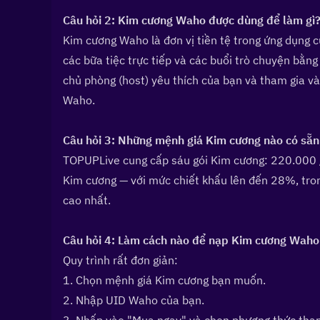
Câu hỏi 2: Kim cương Waho được dùng để làm gì?
Kim cương Waho là đơn vị tiền tệ trong ứng dụng c
các bữa tiệc trực tiếp và các buổi trò chuyện bằng g
chủ phòng (host) yêu thích của bạn và tham gia và
Waho.
Câu hỏi 3: Những mệnh giá Kim cương nào có sẵn
TOPUPLive cung cấp sáu gói Kim cương: 220.000 
Kim cương — với mức chiết khấu lên đến 28%, tron
cao nhất.
Câu hỏi 4: Làm cách nào để nạp Kim cương Waho 
Quy trình rất đơn giản:
1. Chọn mệnh giá Kim cương bạn muốn.
2. Nhập UID Waho của bạn.