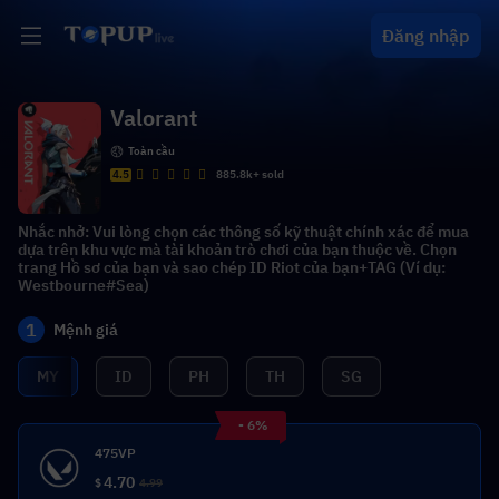
Đăng nhập
Valorant
Toàn cầu
4.5
885.8k+ sold
Nhắc nhở: Vui lòng chọn các thông số kỹ thuật chính xác để mua
dựa trên khu vực mà tài khoản trò chơi của bạn thuộc về. Chọn
trang Hồ sơ của bạn và sao chép ID Riot của bạn+TAG (Ví dụ:
Westbourne#Sea)
1
Mệnh giá
MY
ID
PH
TH
SG
- 6%
475VP
4.70
$
4.99