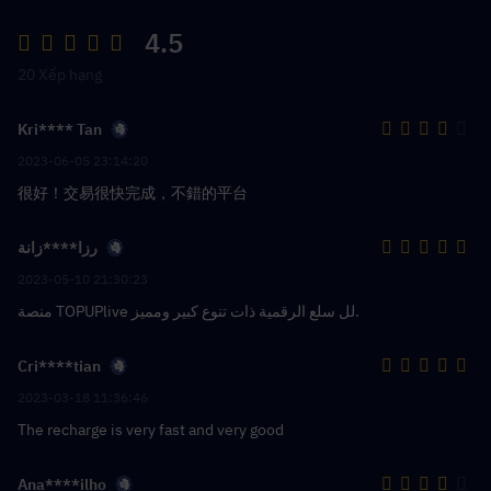
4.5
20 Xếp hạng
Kri**** Tan
2023-06-05 23:14:20
很好！交易很快完成，不錯的平台
رزا****زانة
2023-05-10 21:30:23
منصة TOPUPlive لل سلع الرقمية ذات تنوع كبير ومميز.
Cri****tian
2023-03-18 11:36:46
The recharge is very fast and very good
Ana****ilho