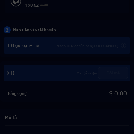
90.62
$
99.99
2
Nạp tiền vào tài khoản
ID bạo loạn+Thẻ
Đổi mã
$ 0.00
Tổng cộng
Mô tả