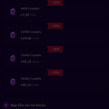
- 22%
4450 Crystals
7.87
$
9.99
- 20%
13700 Crystals
24.06
$
29.99
- 18%
23500 Crystals
41.21
$
49.99
- 15%
48300 Crystals
85.15
$
99.99
2
Nạp tiền vào tài khoản