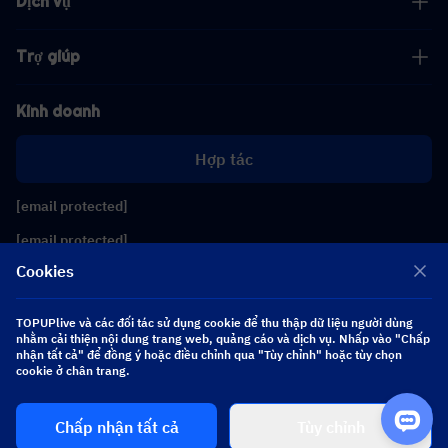
Dịch vụ
Trợ giúp
Kinh doanh
Hợp tác
[email protected]
[email protected]
Cookies
Theo dõi chúng tôi
TOPUPlive và các đối tác sử dụng cookie để thu thập dữ liệu người dùng
nhằm cải thiện nội dung trang web, quảng cáo và dịch vụ. Nhấp vào "Chấp
nhận tất cả" để đồng ý hoặc điều chỉnh qua "Tùy chỉnh" hoặc tùy chọn
Copyright 2026 SEA WHALE TECHNOLOGY PTE.LTD. All Rights Reserved.
cookie ở chân trang.
Chấp nhận tất cả
Tùy chỉnh
$ 0.00
Mua ngay