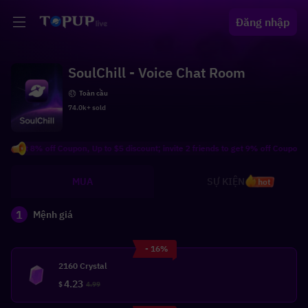
Đăng nhập
SoulChill - Voice Chat Room
Toàn cầu
74.0k+ sold
et 8% off Coupon, Up to $5 discount; invite 2 friends to get 9% off Coupon, Up to
MUA
SỰ KIỆN
hot
1
Mệnh giá
- 16%
2160 Crystal
4.23
$
4.99