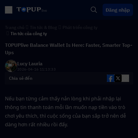
Đăng nhập
Trang chủ
Tin tức & Blog
Phát triển công ty
Tin tức của công ty
TOPUPlive Balance Wallet Is Here: Faster, Smarter Top-
Ups
Lucy Lauria
2026-04-16 11:13:33
Chia sẻ đến
Nếu bạn từng cảm thấy nản lòng khi phải nhập lại 
thông tin thanh toán mỗi lần muốn nạp tiền vào trò 
chơi yêu thích, thì cuộc sống của bạn sắp trở nên dễ 
dàng hơn rất nhiều rồi đấy.