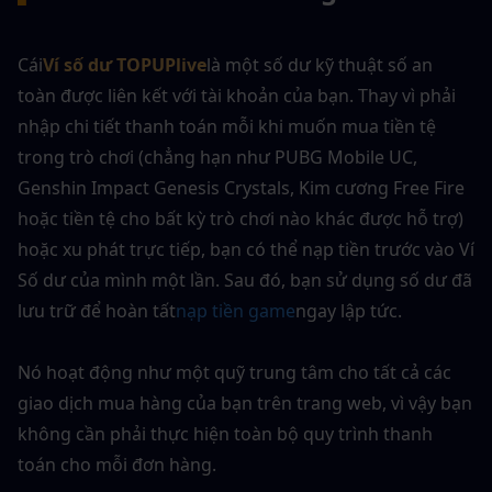
Cái
Ví số dư TOPUPlive
là một số dư kỹ thuật số an 
toàn được liên kết với tài khoản của bạn. Thay vì phải 
nhập chi tiết thanh toán mỗi khi muốn mua tiền tệ 
trong trò chơi (chẳng hạn như PUBG Mobile UC, 
Genshin Impact Genesis Crystals, Kim cương Free Fire 
hoặc tiền tệ cho bất kỳ trò chơi nào khác được hỗ trợ) 
hoặc xu phát trực tiếp, bạn có thể nạp tiền trước vào Ví 
Số dư của mình một lần. Sau đó, bạn sử dụng số dư đã 
lưu trữ để hoàn tất
nạp tiền game
ngay lập tức.
Nó hoạt động như một quỹ trung tâm cho tất cả các 
giao dịch mua hàng của bạn trên trang web, vì vậy bạn 
không cần phải thực hiện toàn bộ quy trình thanh 
toán cho mỗi đơn hàng.