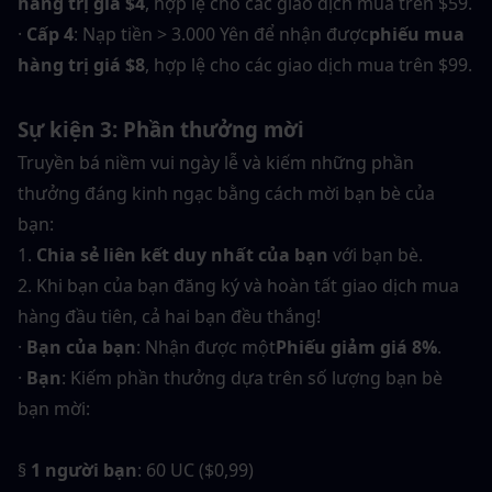
hàng trị giá $4
, hợp lệ cho các giao dịch mua trên $59.
· 
Cấp 4
: Nạp tiền > 3.000 Yên để nhận được
phiếu mua 
hàng trị giá $8
, hợp lệ cho các giao dịch mua trên $99.
Sự kiện 3: Phần thưởng mời
Truyền bá niềm vui ngày lễ và kiếm những phần 
thưởng đáng kinh ngạc bằng cách mời bạn bè của 
bạn:
1. 
Chia sẻ liên kết duy nhất của bạn
 với bạn bè.
2. Khi bạn của bạn đăng ký và hoàn tất giao dịch mua 
hàng đầu tiên, cả hai bạn đều thắng!
· 
Bạn của bạn
: Nhận được một
Phiếu giảm giá 8%
.
· 
Bạn
: Kiếm phần thưởng dựa trên số lượng bạn bè 
bạn mời:
§ 
1 người bạn
: 60 UC ($0,99)