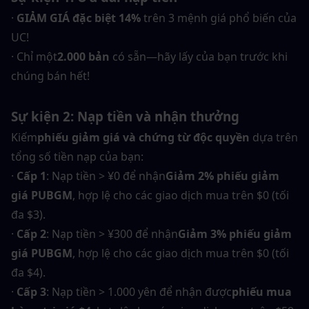
· 
GIẢM GIÁ đặc biệt 14%
 trên 3 mệnh giá phổ biến của 
UC!
· Chỉ một
2.000 bản
 có sẵn—hãy lấy của bạn trước khi 
chúng bán hết!
Sự kiện 2: Nạp tiền và nhận thưởng
Kiếm
phiếu giảm giá và chứng từ độc quyền
 dựa trên 
tổng số tiền nạp của bạn:
· 
Cấp 1
: Nạp tiền > ¥0 để nhận
Giảm 2% phiếu giảm 
giá PUBGM
, hợp lệ cho các giao dịch mua trên $0 (tối 
đa $3).
· 
Cấp 2
: Nạp tiền > ¥300 để nhận
Giảm 3% phiếu giảm 
giá PUBGM
, hợp lệ cho các giao dịch mua trên $0 (tối 
đa $4).
· 
Cấp 3
: Nạp tiền > 1.000 yên để nhận được
phiếu mua 