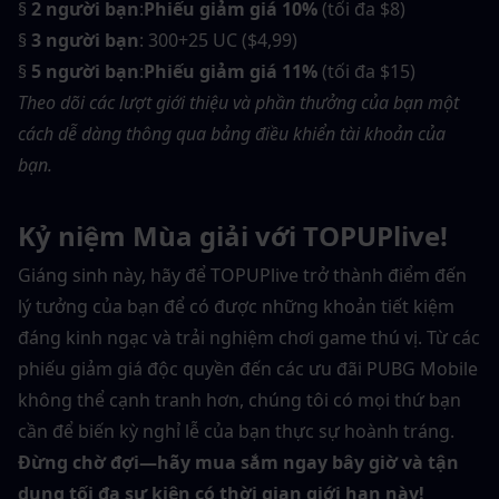
§ 
2 người bạn
:
Phiếu giảm giá 10%
 (tối đa $8)
§ 
3 người bạn
: 300+25 UC ($4,99)
§ 
5 người bạn
:
Phiếu giảm giá 11%
 (tối đa $15)
Theo dõi các lượt giới thiệu và phần thưởng của bạn một 
cách dễ dàng thông qua bảng điều khiển tài khoản của 
bạn.
Kỷ niệm Mùa giải với TOPUPlive!
Giáng sinh này, hãy để TOPUPlive trở thành điểm đến 
lý tưởng của bạn để có được những khoản tiết kiệm 
đáng kinh ngạc và trải nghiệm chơi game thú vị. Từ các 
phiếu giảm giá độc quyền đến các ưu đãi PUBG Mobile 
không thể cạnh tranh hơn, chúng tôi có mọi thứ bạn 
cần để biến kỳ nghỉ lễ của bạn thực sự hoành tráng.
Đừng chờ đợi—hãy mua sắm ngay bây giờ và tận 
dụng tối đa sự kiện có thời gian giới hạn này!