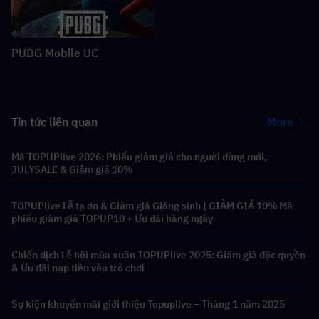
PUBG Mobile UC
Tin tức liên quan
More
Mã TOPUPlive 2026: Phiếu giảm giá cho người dùng mới,
JULYSALE & Giảm giá 10%
TOPUPlive Lễ tạ ơn & Giảm giá Giáng sinh | GIẢM GIÁ 10% Mã
phiếu giảm giá TOPUP10 + Ưu đãi hàng ngày
Chiến dịch Lễ hội mùa xuân TOPUPlive 2025: Giảm giá độc quyền
& Ưu đãi nạp tiền vào trò chơi
Sự kiện khuyến mãi giới thiệu Topuplive – Tháng 1 năm 2025