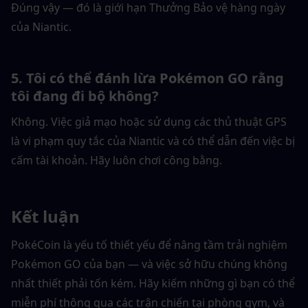
Đúng vậy — đó là giới hạn Thưởng Bảo vệ hàng ngày 
của Niantic.
5. Tôi có thể đánh lừa Pokémon GO rằng 
tôi đang đi bộ không?
Không. Việc giả mạo hoặc sử dụng các thủ thuật GPS 
là vi phạm quy tắc của Niantic và có thể dẫn đến việc bị 
cấm tài khoản. Hãy luôn chơi công bằng.
Kết luận
PokéCoin là yếu tố thiết yếu để nâng tầm trải nghiệm 
Pokémon GO của bạn — và việc sở hữu chúng không 
nhất thiết phải tốn kém. Hãy kiếm những gì bạn có thể 
miễn phí thông qua các trận chiến tại phòng gym, và 