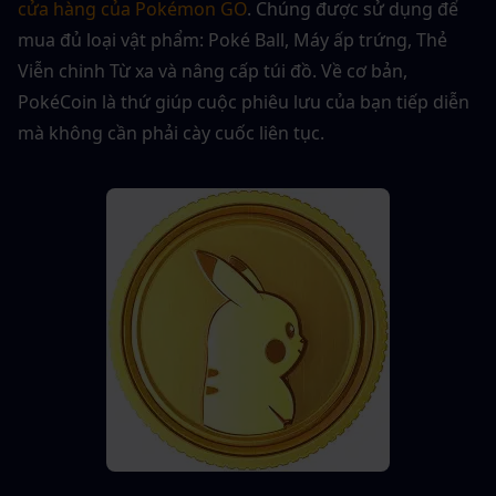
cửa hàng của Pokémon GO
. Chúng được sử dụng để 
mua đủ loại vật phẩm: Poké Ball, Máy ấp trứng, Thẻ 
Viễn chinh Từ xa và nâng cấp túi đồ. Về cơ bản, 
PokéCoin là thứ giúp cuộc phiêu lưu của bạn tiếp diễn 
mà không cần phải cày cuốc liên tục.