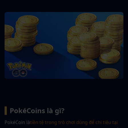
▍
PokéCoins là gì?
PokéCoin là
tiền tệ trong trò chơi dùng để chi tiêu tại 