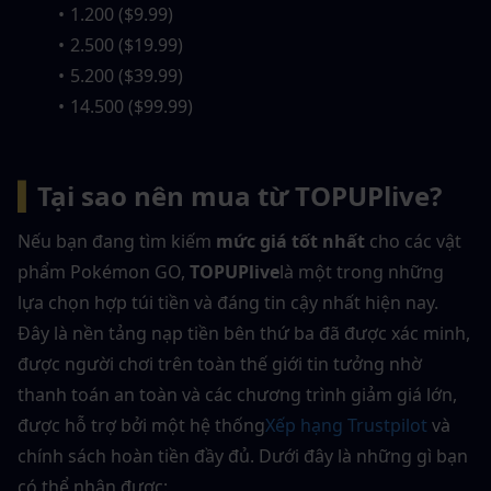
1.200 ($9.99)
2.500 ($19.99)
5.200 ($39.99)
14.500 ($99.99)
▍
Tại sao nên mua từ TOPUPlive?
Nếu bạn đang tìm kiếm 
mức giá tốt nhất
 cho các vật 
phẩm Pokémon GO, 
TOPUPlive
là một trong những 
lựa chọn hợp túi tiền và đáng tin cậy nhất hiện nay. 
Đây là nền tảng nạp tiền bên thứ ba đã được xác minh, 
được người chơi trên toàn thế giới tin tưởng nhờ 
thanh toán an toàn và các chương trình giảm giá lớn, 
được hỗ trợ bởi một hệ thống
Xếp hạng Trustpilot
 và 
chính sách hoàn tiền đầy đủ. Dưới đây là những gì bạn 
có thể nhận được: