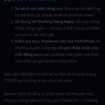
So sánh các nền tảng:
App Store và Google Play 
có thể tính các khoản thuế và phí khác nhau.
Sử dụng Vé Thưởng Hàng Ngày
 nếu bạn đăng 
nhập hàng ngày — chúng có thể mang lại nhiều 
xu hơn so với mức giá.
Kiểm tra mục Pokémon GO của TOPUPlive:
 nó 
thường xuyên cung cấp 
chi phí thấp nhất cho 
mỗi đồng xu
và các chương trình giảm giá theo 
mùa cho các gói và thẻ thông hành.
Nếu việc tiết kiệm chi phí và sự tiện lợi là quan trọng, 
TOPUPlive thường là lựa chọn tốt nhất.
Niantic thỉnh thoảng có phát hành mã khuyến mãi, 
nhưng chúng hiếm khi bao gồm PokéCoin — thường 