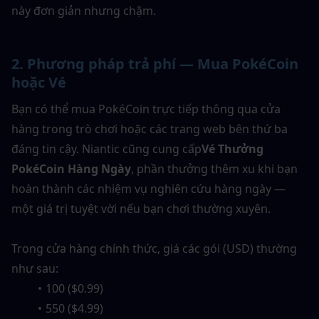
này đơn giản nhưng chậm.
2. Phương pháp trả phí — Mua PokéCoin 
hoặc Vé
Bạn có thể mua PokéCoin trực tiếp thông qua cửa 
hàng trong trò chơi hoặc các trang web bên thứ ba 
đáng tin cậy. Niantic cũng cung cấp
Vé Thưởng 
PokéCoin Hàng Ngày
, phần thưởng thêm xu khi bạn 
hoàn thành các nhiệm vụ nghiên cứu hàng ngày — 
một giá trị tuyệt vời nếu bạn chơi thường xuyên.
Trong cửa hàng chính thức, giá các gói (USD) thường 
như sau:
100 ($0.99)
550 ($4.99)