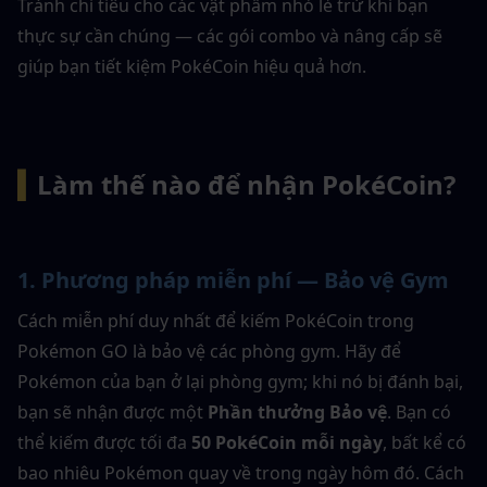
Tránh chi tiêu cho các vật phẩm nhỏ lẻ trừ khi bạn 
thực sự cần chúng — các gói combo và nâng cấp sẽ 
giúp bạn tiết kiệm PokéCoin hiệu quả hơn.
▍
Làm thế nào để nhận PokéCoin?
1. Phương pháp miễn phí — Bảo vệ Gym
Cách miễn phí duy nhất để kiếm PokéCoin trong 
Pokémon GO là bảo vệ các phòng gym. Hãy để 
Pokémon của bạn ở lại phòng gym; khi nó bị đánh bại, 
bạn sẽ nhận được một 
Phần thưởng Bảo vệ
. Bạn có 
thể kiếm được tối đa 
50 PokéCoin mỗi ngày
, bất kể có 
bao nhiêu Pokémon quay về trong ngày hôm đó. Cách 