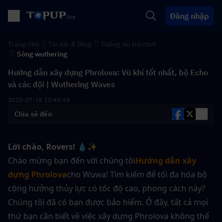
Đăng nhập
Trang chủ
Tin tức & Blog
Thông tin trò chơi
Sóng wuthering
Hướng dẫn xây dựng Phrolova: Vũ khí tốt nhất, bộ Echo
và các đội | Wuthering Waves
2025-07-18 13:48:48
Chia sẻ đến
Lời chào, Rovers!
💧✨ 
Chào mừng bạn đến với chúng tôi
Hướng dẫn xây 
dựng Phrolova
cho Wuwa! Tìm kiếm để tối đa hóa bộ 
cộng hưởng thủy lực có tốc độ cao, phong cách này? 
Chúng tôi đã có bạn được bảo hiểm. Ở đây, tất cả mọi 
thứ bạn cần biết về việc xây dựng Phrolova không thể 