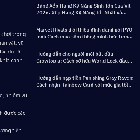
Banner & Phần thưởng
Bảng Xếp Hạng Kỹ Năng Sinh Tồn Của Vịt
2026: Xếp Hạng Kỹ Năng Tốt Nhất và
Hướng Dẫn Xây Dựng
Marvel Rivals giới thiệu định dạng gói PYO
 chơi trong 
mới: Cách mua sắm thông minh hơn trong
n vật, vũ 
bản cập nhật cửa hàng Mùa 9.5
Mặc dù UC 
Hướng dẫn cho người mới bắt đầu
khía cạnh 
Growtopia: Cách sở hữu World Lock đầu
tiên nhanh chóng và an toàn
Hướng dẫn nạp tiền Punishing Gray Raven:
Cách nhận Rainbow Card với mức giá tốt
hơn?
, nhiệm vụ 
h được các 
ương tiện 