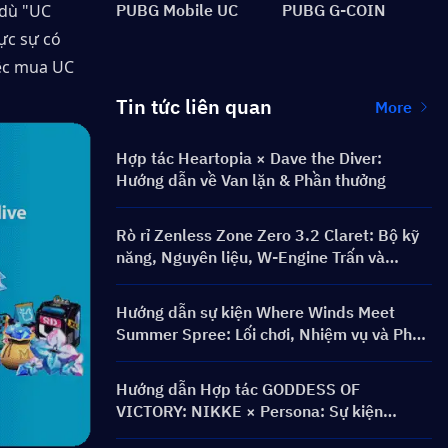
dù "UC 
PUBG Mobile UC
PUBG G-COIN
c sự có 
ệc mua UC 
Tin tức liên quan
More
Hợp tác Heartopia × Dave the Diver:
Hướng dẫn về Van lặn & Phần thưởng
Rò rỉ Zenless Zone Zero 3.2 Claret: Bộ kỹ
năng, Nguyên liệu, W-Engine Trấn và
Mindscape Cinema
Hướng dẫn sự kiện Where Winds Meet
Summer Spree: Lối chơi, Nhiệm vụ và Phần
thưởng
Hướng dẫn Hợp tác GODDESS OF
VICTORY: NIKKE × Persona: Sự kiện
PERSONA ON FRONTLINE, Nhân vật,