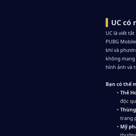
▍
UC có 
UC là viết tắt
PUBG Mobile.
khí và phươn
không mang l
hình ảnh và t
Bạn có thể m
Thẻ Ho
độc qu
Thùng
trang 
Mỹ ph
thường