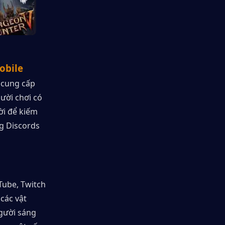
obile
 cung cấp 
ời chơi có 
i để kiếm 
 Discords 
ube, Twitch 
ác vật 
gười sáng 