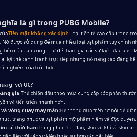
nghĩa là gì trong PUBG Mobile?
 của
Tiền mặt không xác định
, loại tiền tệ cao cấp trong trò
 Nó được sử dụng để mua nhiều loại vật phẩm tùy chỉnh nhâ
g tiện của bạn cũng như để tham gia các sự kiện đặc biệt. 
ại lợi thế cạnh tranh trực tiếp nhưng nó nâng cao đáng kể 
rải nghiệm của trò chơi.
ua gì với UC?
àng gia:
Thẻ chiến đấu theo mùa cung cấp các phần thưởng
yền và tiến triển nhanh hơn.
 và vòng quay may mắn:
Hệ thống dựa trên cơ hội để giàn
phục, trang phục và vật phẩm mỹ phẩm hiếm và độc quyền.
ẩm có thời hạn:
Trang phục độc đáo, skin vũ khí và skin ph
 gắn liền với các sự kiện hoặc sự hợp tác đặc biệt.