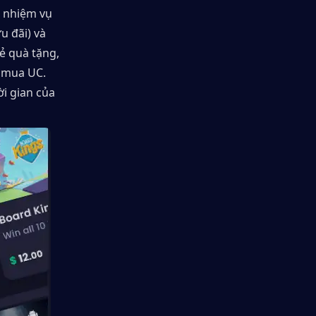
 nhiệm vụ 
 đãi) và 
 quà tặng, 
 mua UC. 
 gian của 