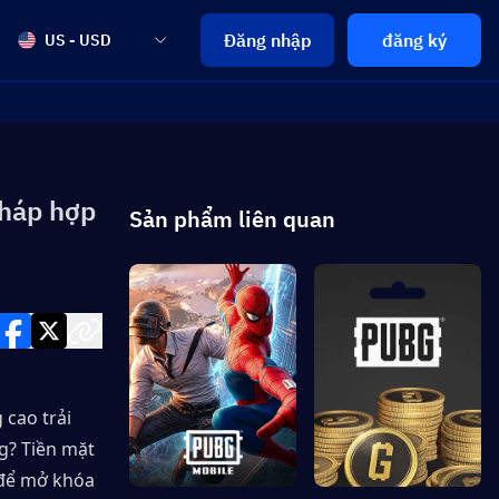
Đăng nhập
đăng ký
US - USD
pháp hợp
Sản phẩm liên quan
cao trải 
? Tiền mặt 
 để mở khóa 