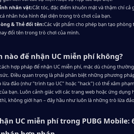
ỉnh nhân vật:
Cắt tóc, đặc điểm khuôn mặt và thậm chí cả g
 cá nhân hóa hình đại diện trong trò chơi của bạn.
òng & Thẻ đổi tên:
Các vật phẩm cho phép bạn tạo phòng t
hay đổi tên trong trò chơi của mình.
h nào để nhận UC miễn phí không?
 cách hợp pháp để nhận UC miễn phí, mặc dù chúng thường đ
 sức. Điều quan trọng là phải phân biệt những phương pháp 
lừa đảo (như "trình tạo UC" hoặc "hack") có thể xâm phạm 
ị của bạn. Luôn cảnh giác với các trang web hoặc ứng dụng 
thì, không giới hạn – đây hầu như luôn là những trò lừa đảo
hận UC miễn phí trong PUBG Mobile: 6
pháp hợp pháp