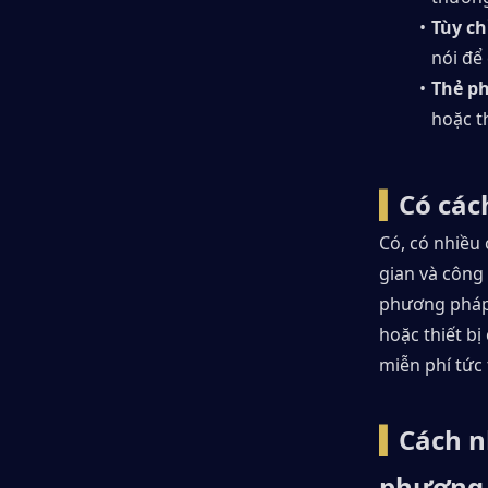
Tùy ch
nói để
Thẻ ph
hoặc t
▍
Có các
Có, có nhiều
gian và công
phương pháp 
hoặc thiết b
miễn phí tức 
▍
Cách n
phương 