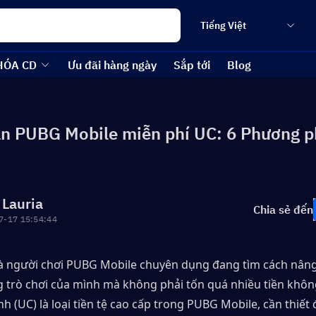
Tiếng Việt
HÓA CD
Ưu đãi hàng ngày
Sắp tới
Blog
n PUBG Mobile miễn phí UC: 6 Phương 
 Lauria
Chia sẻ đến
7-17 15:54:44
là người chơi PUBG Mobile chuyên dụng đang tìm cách nâng 
 trò chơi của mình mà không phải tốn quá nhiều tiền không
h (UC) là loại tiền tệ cao cấp trong PUBG Mobile, cần thiết