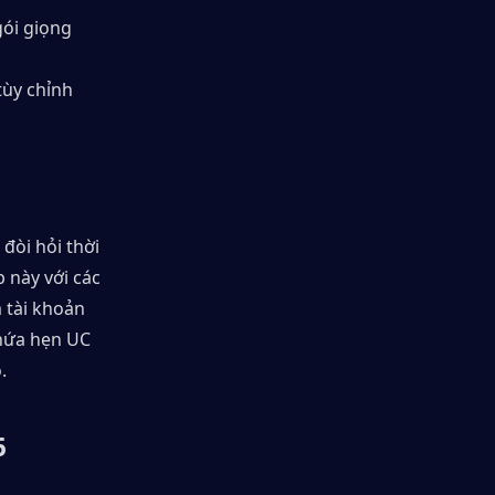
ói giọng 
ùy chỉnh 
òi hỏi thời 
này với các 
tài khoản 
hứa hẹn UC 
.
 