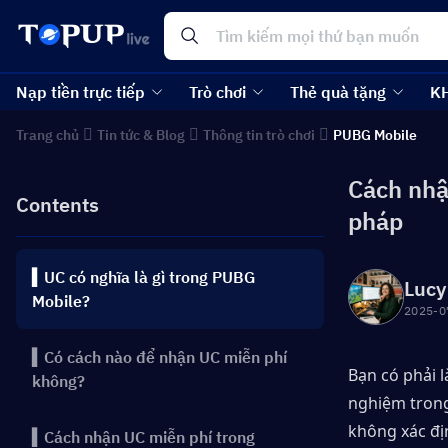
Nạp tiền trực tiếp
Trò chơi
Thẻ quà tặng
K
Trang chủ
Tin tức & Blog
Thông tin trò chơi
PUBG Mobile
Cách nhậ
Contents
pháp
▍UC có nghĩa là gì trong PUBG
Lucy
Mobile?
2025-0
▍Có cách nào để nhận UC miễn phí
Bạn có phải 
không?
nghiệm trong
không xác địn
▍Cách nhận UC miễn phí trong