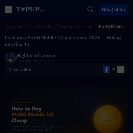
Đăng nhập
Trang chủ
Tin tức & Blog
Thông tin trò chơi
PUBG Mobile
Cách mua PUBG Mobile UC giá rẻ năm 2026 — Hướng
dẫn đầy đủ
Nightwind Ororon
2026-04-20 10:21:30
Chia sẻ đến