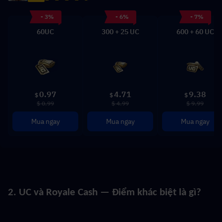
- 3%
- 6%
- 7%
60UC
300 + 25 UC
600 + 60 UC
0.97
4.71
9.38
$
$
$
$ 0.99
$ 4.99
$ 9.99
Mua ngay
Mua ngay
Mua ngay
2. UC và Royale Cash — Điểm khác biệt là gì?