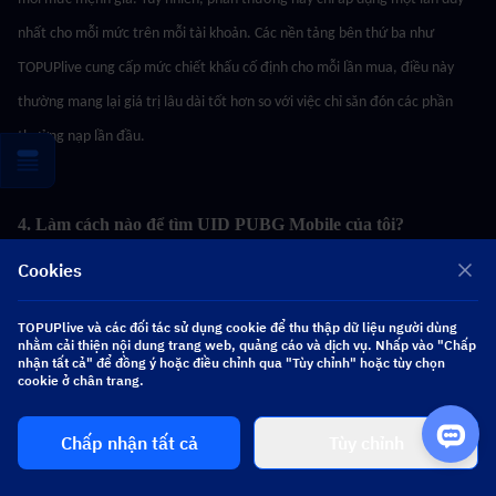
nhất cho mỗi mức trên mỗi tài khoản. Các nền tảng bên thứ ba như 
TOPUPlive cung cấp mức chiết khấu cố định cho mỗi lần mua, điều này 
thường mang lại giá trị lâu dài tốt hơn so với việc chỉ săn đón các phần 
thưởng nạp lần đầu.
4. Làm cách nào để tìm UID PUBG Mobile của tôi?
Cookies
Mở PUBG Mobile, đi tới hồ sơ của bạn (nhấn vào ảnh đại diện ở phía trên 
TOPUPlive và các đối tác sử dụng cookie để thu thập dữ liệu người dùng
màn hình chính). UID gồm 9 chữ số của bạn sẽ được hiển thị tại đó. Bạn 
nhằm cải thiện nội dung trang web, quảng cáo và dịch vụ. Nhấp vào "Chấp
nhận tất cả" để đồng ý hoặc điều chỉnh qua "Tùy chỉnh" hoặc tùy chọn
không cần thêm bất cứ thông tin nào khác — chỉ cần ID và máy chủ của 
cookie ở chân trang.
bạn.
Chấp nhận tất cả
Tùy chỉnh
5. Tôi có thể mua UC cho bạn bè không?