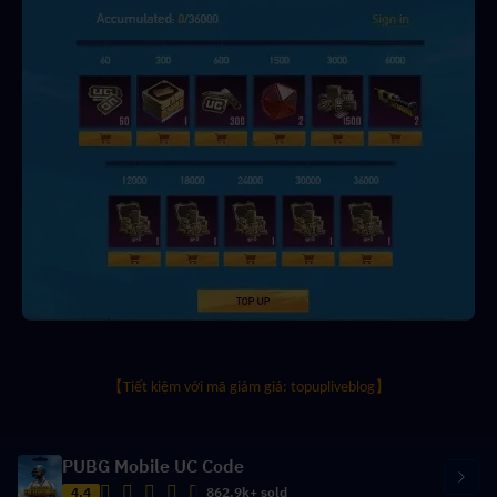
【Tiết kiệm với mã giảm giá: topupliveblog】
PUBG Mobile UC Code
4.4
862.9k+ sold