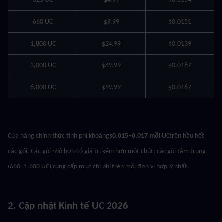
325 UC
$4.99
$0.0154
660 UC
$9.99
$0.0151
1,800 UC
$24.99
$0.0139
3,000 UC
$49.99
$0.0167
6,000 UC
$99.99
$0.0167
Cửa hàng chính thức tính phí khoảng
$0.015–0.017 mỗi UC
trên hầu hết 
các gói. Các gói nhỏ hơn có giá trị kém hơn một chút; các gói tầm trung 
(660–1.800 UC) cung cấp mức chi phí trên mỗi đơn vị hợp lý nhất.
2. Cập nhật Kinh tế UC 2026