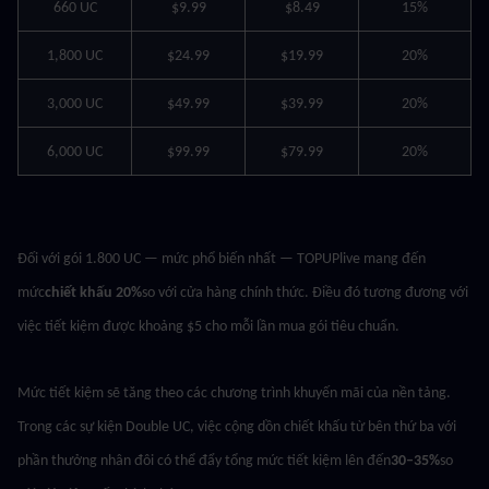
660 UC
$9.99
$8.49
15%
1,800 UC
$24.99
$19.99
20%
3,000 UC
$49.99
$39.99
20%
6,000 UC
$99.99
$79.99
20%
Đối với gói 1.800 UC — mức phổ biến nhất — TOPUPlive mang đến 
mức
chiết khấu 20%
so với cửa hàng chính thức. Điều đó tương đương với 
việc tiết kiệm được khoảng $5 cho mỗi lần mua gói tiêu chuẩn.
Mức tiết kiệm sẽ tăng theo các chương trình khuyến mãi của nền tảng. 
Trong các sự kiện Double UC, việc cộng dồn chiết khấu từ bên thứ ba với 
phần thưởng nhân đôi có thể đẩy tổng mức tiết kiệm lên đến
30–35%
so 