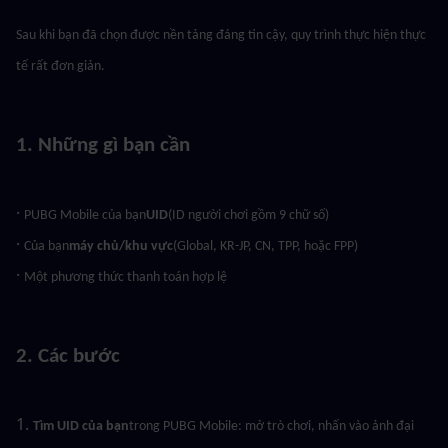
Sau khi bạn đã chọn được nền tảng đáng tin cậy, quy trình thực hiện thực 
tế rất đơn giản.
1. Những gì bạn cần
· 
PUBG Mobile của bạn
UID
(ID người chơi gồm 9 chữ số)
· 
Của bạn
máy chủ/khu vực
(Global, KR-JP, CN, TPP, hoặc FPP)
· 
Một phương thức thanh toán hợp lệ
2. Các bước
1. 
Tìm UID của bạn
trong PUBG Mobile: mở trò chơi, nhấn vào ảnh đại 