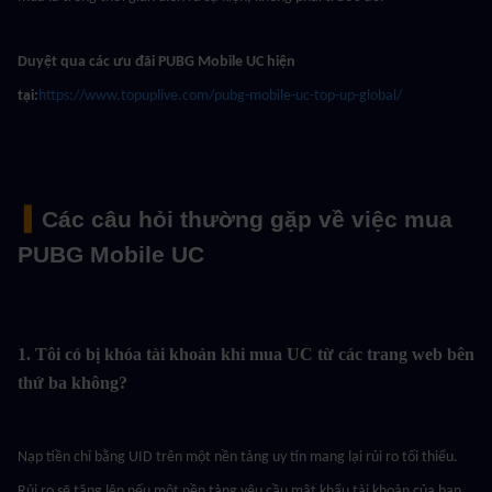
Duyệt qua các ưu đãi PUBG Mobile UC hiện 
tại:
https://www.topuplive.com/pubg-mobile-uc-top-up-global/
 ▍
Các câu hỏi thường gặp về việc mua 
PUBG Mobile UC
1. Tôi có bị khóa tài khoản khi mua UC từ các trang web bên 
thứ ba không?
Nạp tiền chỉ bằng UID trên một nền tảng uy tín mang lại rủi ro tối thiểu. 
Rủi ro sẽ tăng lên nếu một nền tảng yêu cầu mật khẩu tài khoản của bạn 