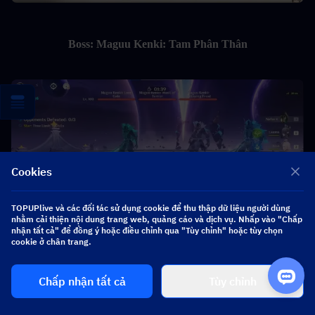
Boss: Maguu Kenki: Tam Phân Thân
Cookies
TOPUPlive và các đối tác sử dụng cookie để thu thập dữ liệu người dùng
nhằm cải thiện nội dung trang web, quảng cáo và dịch vụ. Nhấp vào "Chấp
nhận tất cả" để đồng ý hoặc điều chỉnh qua "Tùy chỉnh" hoặc tùy chọn
cookie ở chân trang.
Tập trung vào việc gom quái.
Nếu boss tung chiêu lan rộng, hãy 
Chấp nhận tất cả
Tùy chỉnh
đứng gần mặt nạ.