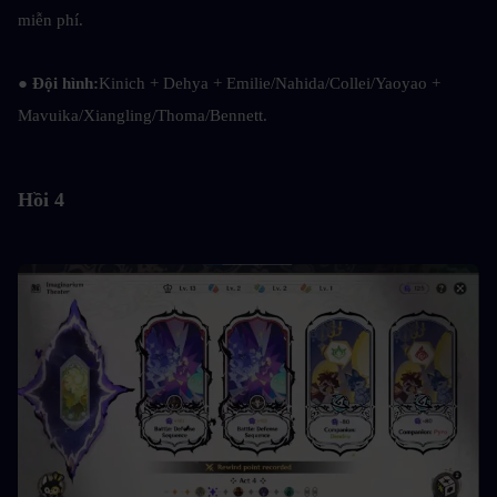
miễn phí.
● Đội hình:
Kinich + Dehya + Emilie/Nahida/Collei/Yaoyao + 
Mavuika/Xiangling/Thoma/Bennett.
Hồi 4