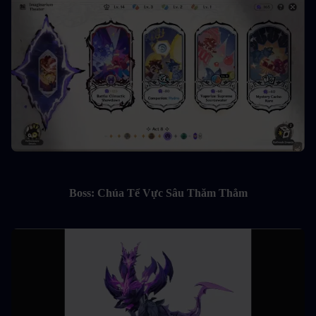
Boss: Chúa Tể Vực Sâu Thăm Thẳm