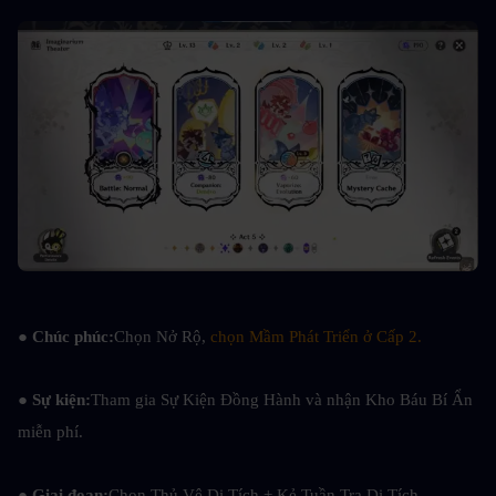
● Chúc phúc:
Chọn Nở Rộ, 
chọn Mầm Phát Triển ở Cấp 2.
● Sự kiện:
Tham gia Sự Kiện Đồng Hành và nhận Kho Báu Bí Ẩn 
miễn phí.
● Giai đoạn:
Chọn Thủ Vệ Di Tích + Kẻ Tuần Tra Di Tích.