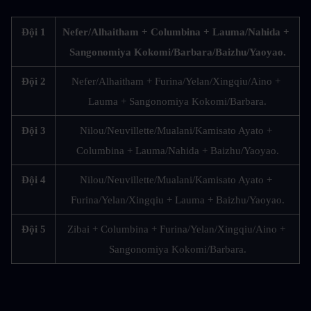
Đội 1
Nefer/Alhaitham + Columbina + Lauma/Nahida + 
Sangonomiya Kokomi/Barbara/Baizhu/Yaoyao.
Đội 2
Nefer/Alhaitham + Furina/Yelan/Xingqiu/Aino + 
Lauma + Sangonomiya Kokomi/Barbara.
Đội 3
Nilou/Neuvillette/Mualani/Kamisato Ayato + 
Columbina + Lauma/Nahida + Baizhu/Yaoyao.
Đội 4
Nilou/Neuvillette/Mualani/Kamisato Ayato + 
Furina/Yelan/Xingqiu + Lauma + Baizhu/Yaoyao.
Đội 5
Zibai + Columbina + Furina/Yelan/Xingqiu/Aino + 
Sangonomiya Kokomi/Barbara.