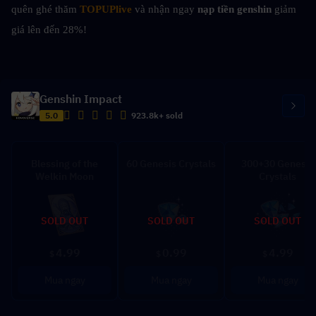
quên ghé thăm 
TOPUPlive
 và nhận ngay 
nạp tiền genshin 
giảm 
giá lên đến 28%!
Genshin Impact
5.0
923.8k+ sold
Blessing of the
60 Genesis Crystals
300+30 Genesis
Welkin Moon
Crystals
SOLD OUT
SOLD OUT
SOLD OUT
4.99
0.99
4.99
$
$
$
Mua ngay
Mua ngay
Mua ngay