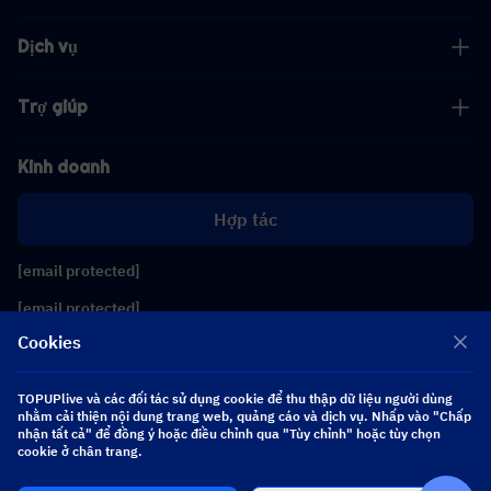
Dịch vụ
Trợ giúp
Kinh doanh
Hợp tác
[email protected]
[email protected]
Cookies
Theo dõi chúng tôi
TOPUPlive và các đối tác sử dụng cookie để thu thập dữ liệu người dùng
nhằm cải thiện nội dung trang web, quảng cáo và dịch vụ. Nhấp vào "Chấp
nhận tất cả" để đồng ý hoặc điều chỉnh qua "Tùy chỉnh" hoặc tùy chọn
Copyright 2026 SEA WHALE TECHNOLOGY PTE.LTD. All Rights Reserved.
cookie ở chân trang.