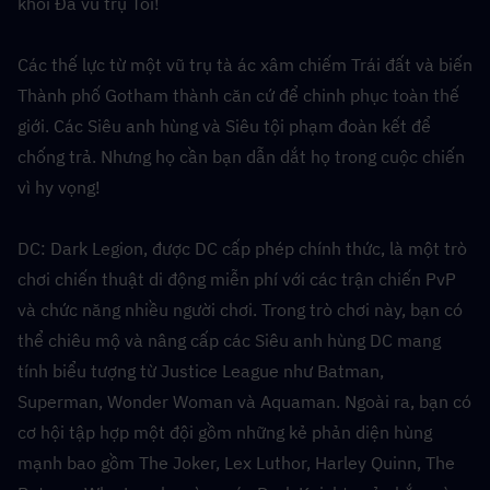
khỏi Đa vũ trụ Tối!
Các thế lực từ một vũ trụ tà ác xâm chiếm Trái đất và biến 
Thành phố Gotham thành căn cứ để chinh phục toàn thế 
giới. Các Siêu anh hùng và Siêu tội phạm đoàn kết để 
chống trả. Nhưng họ cần bạn dẫn dắt họ trong cuộc chiến 
vì hy vọng!
DC: Dark Legion, được DC cấp phép chính thức, là một trò 
chơi chiến thuật di động miễn phí với các trận chiến PvP 
và chức năng nhiều người chơi. Trong trò chơi này, bạn có 
thể chiêu mộ và nâng cấp các Siêu anh hùng DC mang 
tính biểu tượng từ Justice League như Batman, 
Superman, Wonder Woman và Aquaman. Ngoài ra, bạn có 
cơ hội tập hợp một đội gồm những kẻ phản diện hùng 
mạnh bao gồm The Joker, Lex Luthor, Harley Quinn, The 