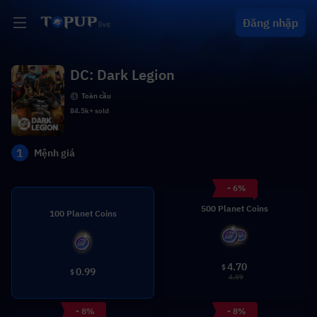
Đăng nhập
DC: Dark Legion
Toàn cầu
84.5k+ sold
1
Mệnh giá
- 6%
500 Planet Coins
100 Planet Coins
4.70
$
0.99
$
4.99
- 8%
- 8%