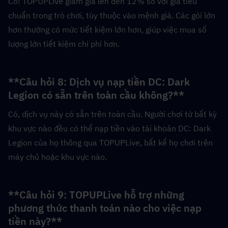
Có! TOPUPLive giảm giá lên đến 12% so với giá tiêu 
chuẩn trong trò chơi, tùy thuộc vào mệnh giá. Các gói lớn 
hơn thường có mức tiết kiệm lớn hơn, giúp việc mua số 
lượng lớn tiết kiệm chi phí hơn.
**Câu hỏi 8: Dịch vụ nạp tiền DC: Dark 
Legion có sẵn trên toàn cầu không?**  
Có, dịch vụ này có sẵn trên toàn cầu. Người chơi từ bất kỳ 
khu vực nào đều có thể nạp tiền vào tài khoản DC: Dark 
Legion của họ thông qua TOPUPLive, bất kể họ chơi trên 
máy chủ hoặc khu vực nào.
**Câu hỏi 9: TOPUPLive hỗ trợ những 
phương thức thanh toán nào cho việc nạp 
tiền này?**  