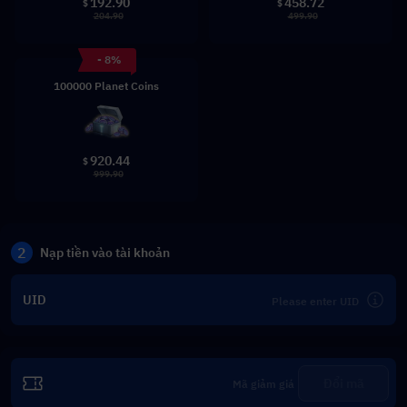
192.90
458.72
$
$
204.90
499.90
- 8%
100000 Planet Coins
920.44
$
999.90
2
Nạp tiền vào tài khoản
UID
Đổi mã