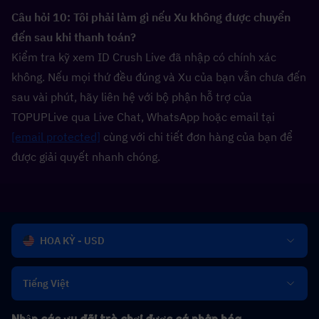
Câu hỏi 10: Tôi phải làm gì nếu Xu không được chuyển 
đến sau khi thanh toán?  
Kiểm tra kỹ xem ID Crush Live đã nhập có chính xác 
không. Nếu mọi thứ đều đúng và Xu của bạn vẫn chưa đến 
sau vài phút, hãy liên hệ với bộ phận hỗ trợ của 
TOPUPLive qua Live Chat, WhatsApp hoặc email tại 
[email protected]
 cùng với chi tiết đơn hàng của bạn để 
được giải quyết nhanh chóng.
HOA KỲ - USD
Tiếng Việt