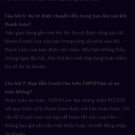
Câu hỏi 6: Xu sẽ được chuyển đến trong bao lâu sau khi 
thanh toán?  
Việc giao hàng gần như tức thì. Xu sẽ được cộng vào tài 
khoản Crush Live của bạn trong vòng vài phút sau khi 
thanh toán của bạn được xác nhận. Nếu bạn không thấy 
chúng ngay lập tức, hãy thử làm mới ứng dụng hoặc kiểm 
tra số dư tài khoản.
Câu hỏi 7: Nạp tiền Crush Live trên TOPUPLive có an 
toàn không?  
Hoàn toàn an toàn. TOPUPLive đạt chứng nhận PCI DSS 
với quy trình xử lý thanh toán được mã hóa hoàn toàn. Chỉ 
cần ID Crush Live của bạn để hoàn tất việc nạp tiền — 
không bao giờ yêu cầu mật khẩu hoặc chi tiết đăng nhập 
tài khoản.