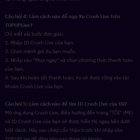
Câu hỏi 4: Làm cách nào để nạp Xu Crush Live trên 
TOPUPLive?  
Chỉ mất vài bước đơn giản:
1. Nhập ID Crush Live của bạn.
2. Chọn mệnh giá Xu bạn muốn.
3. Nhấp vào "Mua ngay" và chọn phương thức thanh toán 
của bạn.
4. Sau khi hoàn tất thanh toán, Xu sẽ được cộng vào tài 
khoản Crush Live của bạn.
Câu hỏi 5: Làm cách nào để tìm ID Crush Live của tôi?  
Mở ứng dụng Crush Live, điều hướng đến trang "TÔI" (ME) 
và ID Crush Live của bạn sẽ được hiển thị ngay bên dưới 
biệt danh. Hãy sao chép cẩn thận trước khi nhập vào 
TOPUPLive để đảm bảo nạp đúng tài khoản.