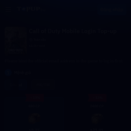
Đăng nhập
Call of Duty Mobile Login Top-up
Toàn cầu
64.1k+ sold
Please bind the official email address in the game to log in first.
1
Mệnh giá
Global
HK/TW
- 13%
- 13%
880 CP
2400 CP
8.77
21.91
$
$