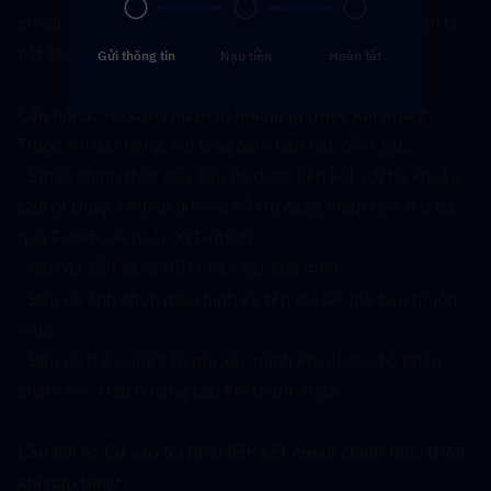
email chính thức và phối hợp thực hiện bước xác minh là 
bắt buộc.
Gửi thông tin
Nạp tiền
Hoàn tất
Câu hỏi 5: Tôi cần chuẩn bị những gì trước khi mua?  
Trước khi đặt hàng, vui lòng đảm bảo các điều sau:
- Email chính thức của bạn đã được liên kết với tài khoản 
Call of Duty: Mobile (không hỗ trợ đăng nhập bên thứ ba 
qua Facebook hoặc X/Twitter).
- Bạn đã sẵn sàng UID nhân vật của mình.
- Bạn có ảnh chụp màn hình và tên gói CP mà bạn muốn 
mua.
- Bạn có thể cung cấp mã xác minh email cho bộ phận 
chăm sóc khách hàng sau khi thanh toán.
Câu hỏi 6: Tại sao tôi phải liên kết email chính thức trước 
khi nạp tiền?  