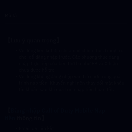
Mô tả
【Lưu ý quan trọng】
Vui lòng liên kết địa chỉ email chính thức trong trò 
chơi để đăng nhập trước. Các phương thức đăng 
nhập trực tiếp của bên thứ ba như FB và X hiện 
chưa được hỗ trợ.
Vui lòng không đăng nhập vào trò chơi trong quá 
trình nạp tiền. Khuyến nghị nên thay đổi mật khẩu 
tài khoản sau khi quá trình nạp tiền hoàn tất.
【
Đăng nhập Call of Duty Mobile 
Nạp 
tiền
 thông tin】
Email đã liên kết