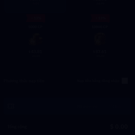
9.99
24.99
- 13%
- 13%
5000 CP
10800 CP
43.81
87.61
$
$
49.99
99.99
Phương thức nạp tiền
Nạp tiền bằng đăng nhập
Đổi mã
$ 0.00
Tổng cộng