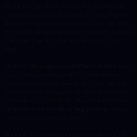
Phương thức nạp tiền này sử dụng cách đăng nhập yêu 
cầu xác thực qua email. Các phương thức đăng nhập bên 
thứ ba (như Facebook hoặc X/Twitter) hiện không được hỗ 
trợ. Việc liên kết trước một email chính thức vào tài khoản 
là bắt buộc để quá trình nạp tiền được hoàn tất thành 
công.
Câu hỏi 7: Điều gì xảy ra sau khi tôi hoàn tất thanh toán?  
Sau khi thanh toán được xác nhận, bộ phận chăm sóc 
khách hàng của TOPUPLive sẽ liên hệ với bạn theo thời 
gian thực. Bạn sẽ cần cung cấp mã xác minh email được 
gửi đến địa chỉ email đã liên kết để quá trình đăng nhập 
và nạp tiền có thể hoàn tất. Vui lòng giữ liên lạc và theo 
dõi tin nhắn ngay sau khi thanh toán.
Câu hỏi 8: Tôi có nên đăng nhập vào trò chơi trong quá 