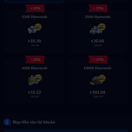
- 23%
- 23%
1200 Diamonds
2500 Diamonds
10.30
20.60
$
$
13.29
26.49
- 22%
- 22%
6500 Diamonds
14000 Diamonds
51.52
103.04
$
$
65.49
130.99
2
Nạp tiền vào tài khoản