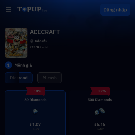
Đăng nhập
ACECRAFT
Toàn cầu
213.9k+ sold
1
Mệnh giá
Diamond
M-cash
- 18%
- 22%
80 Diamonds
500 Diamonds
1.07
5.15
$
$
1.29
6.59