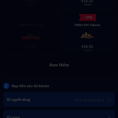
15.27
22.72
$
$
17.99
25.99
- 17%
2880+300 Tokens
3900+195 Tokens
SOLD OUT
38.91
51.15
$
$
45.99
60.99
Xem thêm
2
Nạp tiền vào tài khoản
ID người dùng
ID vùng