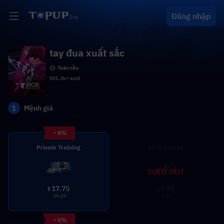
Đăng nhập
tay đua xuất sắc
Toàn cầu
501.3k+ sold
1
Mệnh giá
- 8%
Private Training
60+5 Tokens
SOLD OUT
17.75
0.88
$
$
19.29
0.99
- 6%