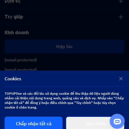
Dịch vụ
Trợ giúp
Kinh doanh
Hợp tác
[email protected]
[email protected]
Cookies
Theo dõi chúng tôi
TOPUPlive và các đối tác sử dụng cookie để thu thập dữ liệu người dùng
nhằm cải thiện nội dung trang web, quảng cáo và dịch vụ. Nhấp vào "Chấp
nhận tất cả" để đồng ý hoặc điều chỉnh qua "Tùy chỉnh" hoặc tùy chọn
Copyright 2026 SEA WHALE TECHNOLOGY PTE.LTD. All Rights Reserved.
cookie ở chân trang.
Chấp nhận tất cả
Tùy chỉnh
$ 0.00
Mua ngay