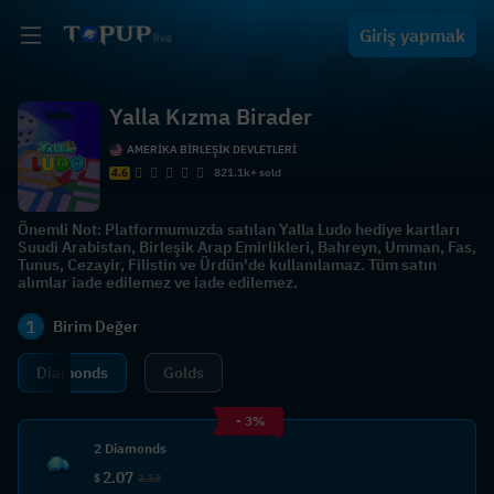
Giriş yapmak
Yalla Kızma Birader
AMERİKA BİRLEŞİK DEVLETLERİ
4.6
821.1k+ sold
Önemli Not: Platformumuzda satılan Yalla Ludo hediye kartları
Suudi Arabistan, Birleşik Arap Emirlikleri, Bahreyn, Umman, Fas,
Tunus, Cezayir, Filistin ve Ürdün'de kullanılamaz. Tüm satın
alımlar iade edilemez ve iade edilemez.
1
Birim Değer
Diamonds
Golds
- 3%
2 Diamonds
2.07
$
2.13