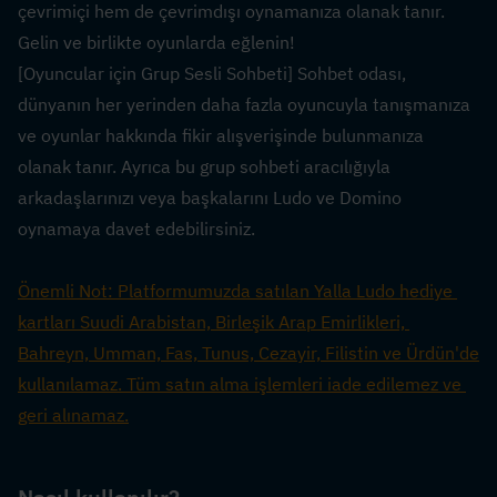
çevrimiçi hem de çevrimdışı oynamanıza olanak tanır. 
Gelin ve birlikte oyunlarda eğlenin! 
[Oyuncular için Grup Sesli Sohbeti] Sohbet odası, 
dünyanın her yerinden daha fazla oyuncuyla tanışmanıza 
ve oyunlar hakkında fikir alışverişinde bulunmanıza 
olanak tanır. Ayrıca bu grup sohbeti aracılığıyla 
arkadaşlarınızı veya başkalarını Ludo ve Domino 
oynamaya davet edebilirsiniz.
Önemli Not: Platformumuzda satılan Yalla Ludo hediye 
kartları Suudi Arabistan, Birleşik Arap Emirlikleri, 
Bahreyn, Umman, Fas, Tunus, Cezayir, Filistin ve Ürdün'de 
kullanılamaz. Tüm satın alma işlemleri iade edilemez ve 
geri alınamaz.