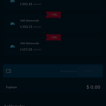
103.41
$
106.60
- 3%
300 Diamonds
310.21
$
319.80
- 4%
500 Diamonds
517.01
$
533.00
Kullan
$ 0.00
Toplam
Açıklamalar