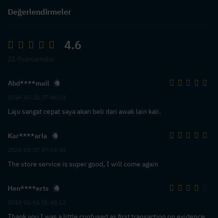
Değerlendirmeler
4.6
21 Puanlamalar
Abd****mail
2024-05-22 07:46:24
Laju sangat cepat saya akan beli dari awak lain kali.
Kar****arla
2024-01-27 07:43:34
The store service is super good, I will come again
Hen****erts
2023-02-01 01:48:12
Thank you I was a little confused as first transaction on evidence