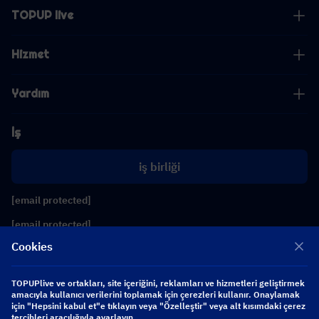
TOPUP live
Hizmet
Yardım
İş
iş birliği
[email protected]
[email protected]
Cookies
Bizi takip edin
TOPUPlive ve ortakları, site içeriğini, reklamları ve hizmetleri geliştirmek
amacıyla kullanıcı verilerini toplamak için çerezleri kullanır. Onaylamak
için "Hepsini kabul et"e tıklayın veya "Özelleştir" veya alt kısımdaki çerez
Copyright 2026 SEA WHALE TECHNOLOGY PTE.LTD. All Rights Reserved.
tercihleri aracılığıyla ayarlayın.