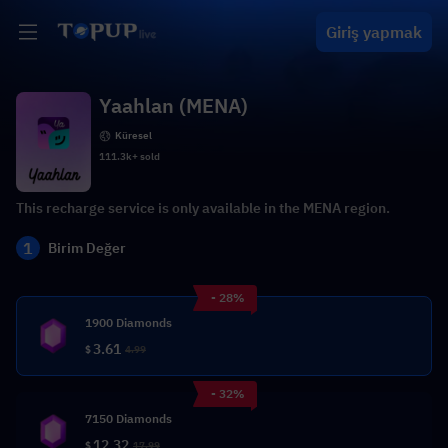
Giriş yapmak
Yaahlan (MENA)
Küresel
111.3k+ sold
This recharge service is only available in the MENA region.
1
Birim Değer
- 28%
1900 Diamonds
3.61
$
4.99
- 32%
7150 Diamonds
12.32
$
17.99