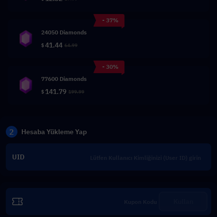
- 37%
24050 Diamonds
41.44
$
64.99
- 30%
77600 Diamonds
141.79
$
199.99
2
Hesaba Yükleme Yap
UID
Kullan